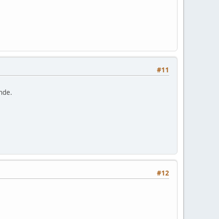
#11
nde.
#12