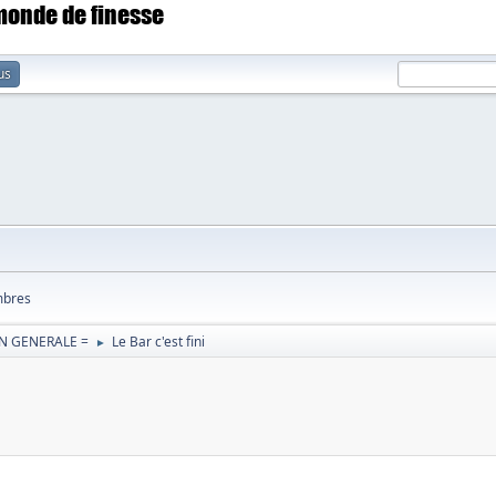
 monde de finesse
us
bres
N GENERALE =
Le Bar c'est fini
►