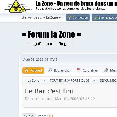
La Zone - Un peu de brute dans un
Publication de textes sombres, débiles, violents.
Bienvenue sur
= La Zone =
.
Connexion
Inscrivez-vo
Août 08, 2026, 08:17:16
Accueil
Rechercher
Calendrier
Mem
= La Zone =
= TOUT ET N'IMPORTE QUOI =
= DISCUSSIO
►
►
Le Bar c'est fini
Démarré par nihil, Mars 01, 2006, 03:48:42
Pages
1
EN BAS