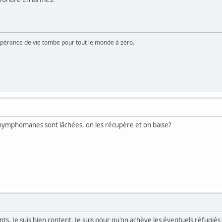
spérance de vie tombe pour tout le monde à zéro.
nymphomanes sont lâchées, on les récupère et on baise?
s. Je suis bien content. Je suis pour qu'on achève les éventuels réfugiés 