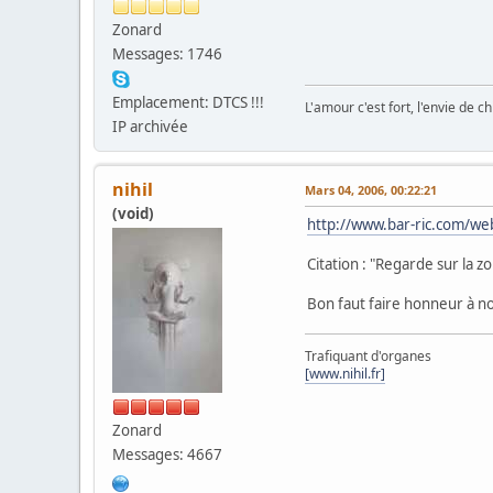
Zonard
Messages: 1746
Emplacement: DTCS !!!
L'amour c'est fort, l'envie de chi
IP archivée
nihil
Mars 04, 2006, 00:22:21
(void)
http://www.bar-ric.com/w
Citation : "Regarde sur la 
Bon faut faire honneur à no
Trafiquant d'organes
[www.nihil.fr]
Zonard
Messages: 4667