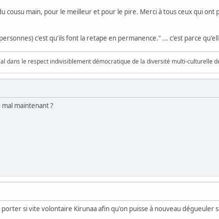
du cousu main, pour le meilleur et pour le pire. Merci à tous ceux qui ont
 personnes) c'est qu'ils font la retape en permanence." ... c'est parce qu'ell
vial dans le respect indivisiblement démocratique de la diversité multi-culturelle
u mal maintenant ?
orter si vite volontaire Kirunaa afin qu'on puisse à nouveau dégueuler 