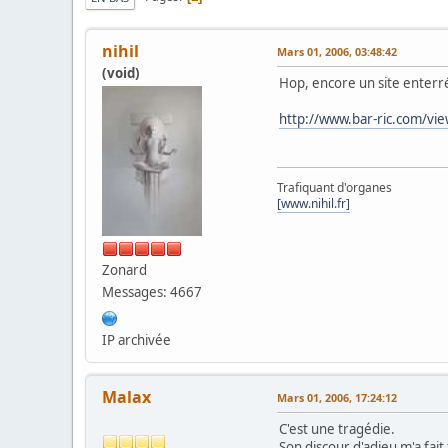
nihil
Mars 01, 2006, 03:48:42
(void)
Hop, encore un site enterré,
http://www.bar-ric.com/vi
Trafiquant d'organes
[www.nihil.fr]
Zonard
Messages: 4667
IP archivée
Malax
Mars 01, 2006, 17:24:12
C'est une tragédie.
Son discour d'adieu m'a fai