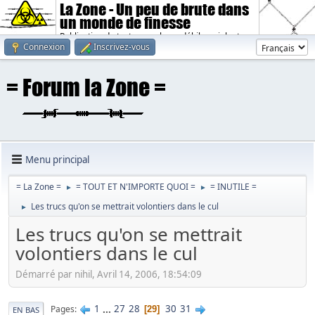
La Zone - Un peu de brute dans
un monde de finesse
Publication de textes sombres, débiles, violents.
Connexion
Inscrivez-vous
Menu principal
= La Zone =
= TOUT ET N'IMPORTE QUOI =
= INUTILE =
►
►
Les trucs qu'on se mettrait volontiers dans le cul
►
Les trucs qu'on se mettrait
volontiers dans le cul
Démarré par nihil, Avril 14, 2006, 18:54:09
1
...
27
28
30
31
Pages
29
EN BAS