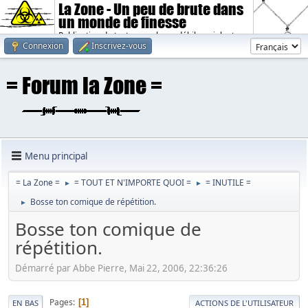
La Zone - Un peu de brute dans
un monde de finesse
Publication de textes sombres, débiles, violents.
Connexion
Inscrivez-vous
Menu principal
= La Zone =
= TOUT ET N'IMPORTE QUOI =
= INUTILE =
►
►
Bosse ton comique de répétition.
►
Bosse ton comique de
répétition.
Démarré par Abbe Pierre, Mai 22, 2006, 22:36:26
Pages
1
EN BAS
ACTIONS DE L'UTILISATEUR