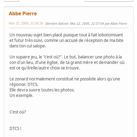
Abbe Pierre
Mai 22, 2006, 22:36:26
Dernière édition
: Mai 22, 2006, 22:37:04 par Abbe Pierre
Un nouveau sujet bien placé puisque tout à fait lobotomisant
et futur très-suivi, comme un accusé de réception de ma bite
dans ton cul salope.
Un supaire jeu, le "c'est où?". Le but, balancer une photo à la
con d'un lieu, d'une église, de ta grand mère et demander où
est ce qu'il/elle/autre choix se trouve.
Le zonard normalement constitué ne possède alors qu'une
réponse: DTCS.
Elle devra suivre toutes les photos.
Un exemple.
C'est où?
DTCS !