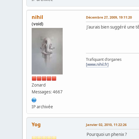
nihil
Décembre 27, 2009, 19:11:20
(void)
J'aurais bien suggéré une tê
Trafiquant d'organes
[www.nihil.fr]
Zonard
Messages: 4667
IP archivée
Yog
Janvier 02, 2010, 11:22:26
Pourquoi un phenix ?