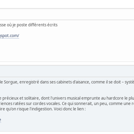
sse où je poste différents écrits
gspot.com/
e Sorgue, enregistré dans ses cabinets d'aisance, comme il se doit – systè
précieux et solitaire, dont l'univers musical emprunte au hardcore le plus
périences ratées sur cordes vocales. Ce qui sonnerait, un peu, comme un
re qu'on risque l'indigestion. Voici donc le lien :
e