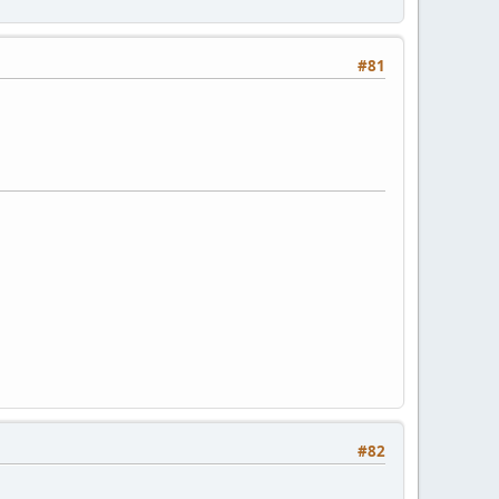
#81
#82