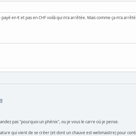
e payé en € et pas en CHF voilà qui m'a arrêtée. Mais comme ça m'a arrêtée
rg
ndez pas "pourquoi un phénix", ou je vous le carre où je pense.
térature qui vient de se créer (et dont un chauve est webmaistre) pour con