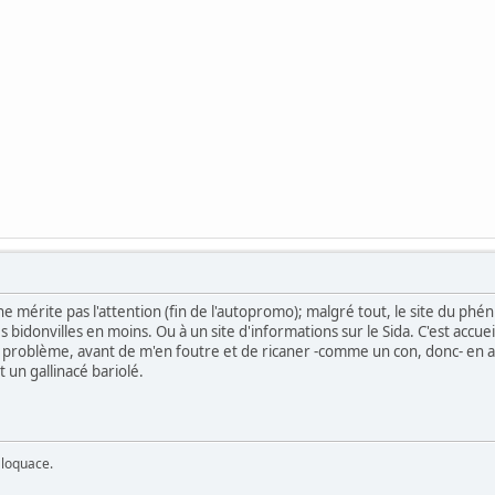
 ne mérite pas l'attention (fin de l'autopromo); malgré tout, le site du phén
 bidonvilles en moins. Ou à un site d'informations sur le Sida. C'est accueil
ce problème, avant de m'en foutre et de ricaner -comme un con, donc- en 
 un gallinacé bariolé.
 loquace.