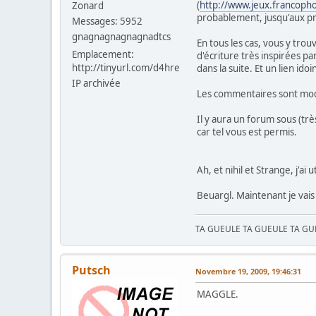
(
http://www.jeux.francoph
Zonard
probablement, jusqu'aux pro
Messages: 5952
gnagnagnagnagnadtcs
En tous les cas, vous y trou
Emplacement:
d'écriture très inspirées p
http://tinyurl.com/d4hre
dans la suite. Et un lien i
IP archivée
Les commentaires sont modé
Il y aura un forum sous (tr
car tel vous est permis.
Ah, et nihil et Strange, j'a
Beuargl. Maintenant je vais
TA GUEULE TA GUEULE TA G
Putsch
Novembre 19, 2009, 19:46:31
MAGGLE.