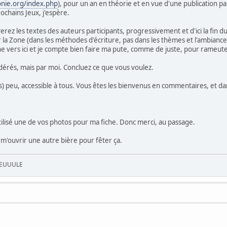
onie.org/index.php
), pour un an en théorie et en vue d'une publication p
chains Jeux, j'espère.
verez les textes des auteurs participants, progressivement et d'ici la fin
ar la Zone (dans les méthodes d'écriture, pas dans les thèmes et l'ambian
doine vers ici et je compte bien faire ma pute, comme de juste, pour rameu
rés, mais par moi. Concluez ce que vous voulez.
ès) peu, accessible à tous. Vous êtes les bienvenus en commentaires, et da
i utilisé une de vos photos pour ma fiche. Donc merci, au passage.
 m'ouvrir une autre bière pour fêter ça.
UEUUULE