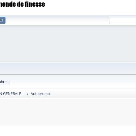
 monde de finesse
us
bres
N GENERALE =
Autopromo
►