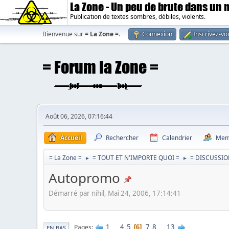
La Zone - Un peu de brute dans un
Publication de textes sombres, débiles, violents.
Bienvenue sur
= La Zone =
.
Connexion
Inscrivez-vo
Août 06, 2026, 07:16:44
Accueil
Rechercher
Calendrier
Mem
= La Zone =
= TOUT ET N'IMPORTE QUOI =
= DISCUSSIO
►
►
Autopromo
Démarré par nihil, Mai 24, 2006, 17:14:41
1
...
4
5
7
8
...
13
Pages
6
EN BAS