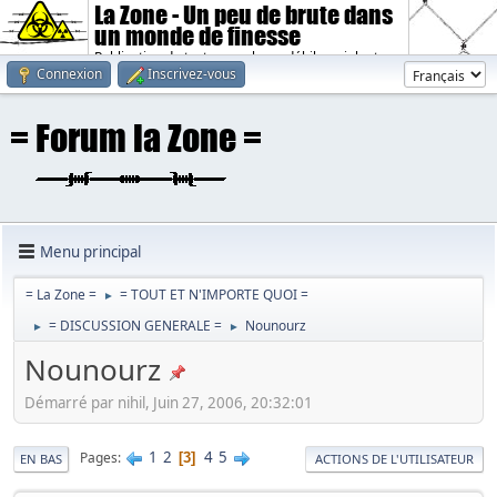
La Zone - Un peu de brute dans
un monde de finesse
Publication de textes sombres, débiles, violents.
Connexion
Inscrivez-vous
Menu principal
= La Zone =
= TOUT ET N'IMPORTE QUOI =
►
= DISCUSSION GENERALE =
Nounourz
►
►
Nounourz
Démarré par nihil, Juin 27, 2006, 20:32:01
1
2
4
5
Pages
3
EN BAS
ACTIONS DE L'UTILISATEUR