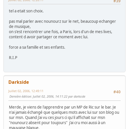
#39
tel a etait son choix.
pas mal parler avec nounourz sur le net, beaucoup echanger
de musique,
on s'est rencontrer une fois, a Paris, lors d'un de mes lives,
content d avoir partager ce moment avec lui.
force a sa famille et ses enfants.
R.I.P
Darkside
Juillet 02, 2006, 12:49:11
#40
Dernière édition
: Juillet 02, 2006, 14:11:22 par darkside
Merde, je viens de l'apprendre par un MP de Ric sur le bar. Je
n'ai jamais échangé que quelques mots avec lui sur son blog ou
sur msn. Quand j'ai vu ces jours ci qu'il affichait sur msn
"nounourz absent pour toujours" j'ai cru moi aussi à un
mauvaise blague.