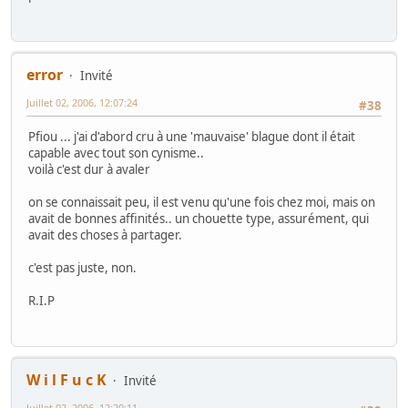
error
Invité
Juillet 02, 2006, 12:07:24
#38
Pfiou ... j'ai d'abord cru à une 'mauvaise' blague dont il était
capable avec tout son cynisme..
voilà c'est dur à avaler
on se connaissait peu, il est venu qu'une fois chez moi, mais on
avait de bonnes affinités.. un chouette type, assurément, qui
avait des choses à partager.
c'est pas juste, non.
R.I.P
W i l F u c K
Invité
Juillet 02, 2006, 12:20:11