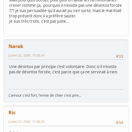
Mais pourquoi bordel, pourquoi on laisse les héroinomanes
crever comme ça, pourquoi il n'existe pas une désintox forcée
??? je suis persuadée qu'il aurait pu s'en sortir, mais le mal était
trop présent donc il a préféré sauter.
Je suis très triste, c'est pas juste...
Narak
Juillet 02, 2006, 10:56:34
#33
Une désintox par principe c'est volontaire. Donc si il n'existe
pas de désintox forcée, c'est parce que ça ne servirait à rien.
L'amour c'est fort, l'envie de chier c'est pire...
Ric
Juillet 02, 2006, 11:08:20
#34