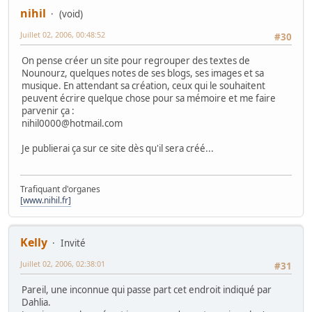
nihil
(void)
Juillet 02, 2006, 00:48:52
#30
On pense créer un site pour regrouper des textes de
Nounourz, quelques notes de ses blogs, ses images et sa
musique. En attendant sa création, ceux qui le souhaitent
peuvent écrire quelque chose pour sa mémoire et me faire
parvenir ça :
nihil0000@hotmail.com
Je publierai ça sur ce site dès qu'il sera créé...
Trafiquant d'organes
[www.nihil.fr]
Kelly
Invité
Juillet 02, 2006, 02:38:01
#31
Pareil, une inconnue qui passe part cet endroit indiqué par
Dahlia.