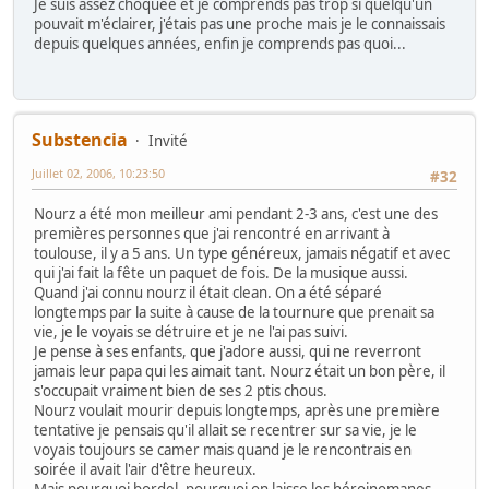
Je suis assez choquée et je comprends pas trop si quelqu'un
pouvait m'éclairer, j'étais pas une proche mais je le connaissais
depuis quelques années, enfin je comprends pas quoi...
Substencia
Invité
Juillet 02, 2006, 10:23:50
#32
Nourz a été mon meilleur ami pendant 2-3 ans, c'est une des
premières personnes que j'ai rencontré en arrivant à
toulouse, il y a 5 ans. Un type généreux, jamais négatif et avec
qui j'ai fait la fête un paquet de fois. De la musique aussi.
Quand j'ai connu nourz il était clean. On a été séparé
longtemps par la suite à cause de la tournure que prenait sa
vie, je le voyais se détruire et je ne l'ai pas suivi.
Je pense à ses enfants, que j'adore aussi, qui ne reverront
jamais leur papa qui les aimait tant. Nourz était un bon père, il
s'occupait vraiment bien de ses 2 ptis chous.
Nourz voulait mourir depuis longtemps, après une première
tentative je pensais qu'il allait se recentrer sur sa vie, je le
voyais toujours se camer mais quand je le rencontrais en
soirée il avait l'air d'être heureux.