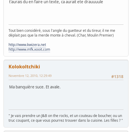
t'aurais du en faire un texte, ca aurait ete drauuuule
Tout bien considéré, sous l'angle du guetteur et du tireur, il ne me
déplait pas que la merde monte à cheval. (Char, Moulin Premier)
http://www.kwizera.net
http://www.mfk.xooit.com
Kolokoltchiki
Novembre 12, 2010, 12:29:49
#1318
Ma banquière suce. Et avale.
" Je vais prendre un J&B on the rocks, et un couteau de boucher, ou un
truc coupant, ce que vous pourrez trouver dans la cuisine. Les filles ? "