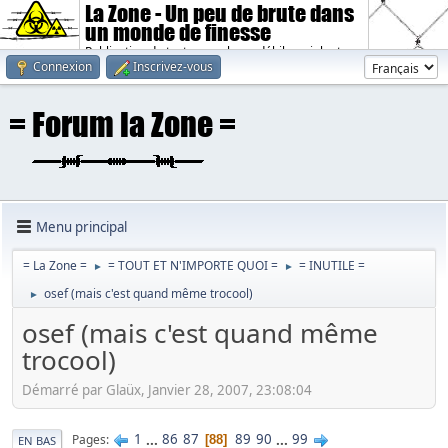
La Zone - Un peu de brute dans
un monde de finesse
Publication de textes sombres, débiles, violents.
Connexion
Inscrivez-vous
Menu principal
= La Zone =
= TOUT ET N'IMPORTE QUOI =
= INUTILE =
►
►
osef (mais c'est quand même trocool)
►
osef (mais c'est quand même
trocool)
Démarré par Glaüx, Janvier 28, 2007, 23:08:04
1
...
86
87
89
90
...
99
Pages
88
EN BAS