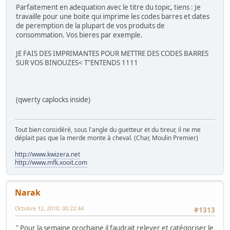
Parfaitement en adequation avec le titre du topic, tiens : Je
travaille pour une boite qui imprime les codes barres et dates
de peremption de la plupart de vos produits de
consommation. Vos bieres par exemple.
JE FAIS DES IMPRIMANTES POUR METTRE DES CODES BARRES
SUR VOS BINOUZES< T"ENTENDS 1111
(qwerty caplocks inside)
Tout bien considéré, sous l'angle du guetteur et du tireur, il ne me
déplait pas que la merde monte à cheval. (Char, Moulin Premier)
http://www.kwizera.net
http://www.mfk.xooit.com
Narak
Octobre 12, 2010, 00:22:44
#1313
" Pour la semaine prochaine il faudrait relever et catégoriser le