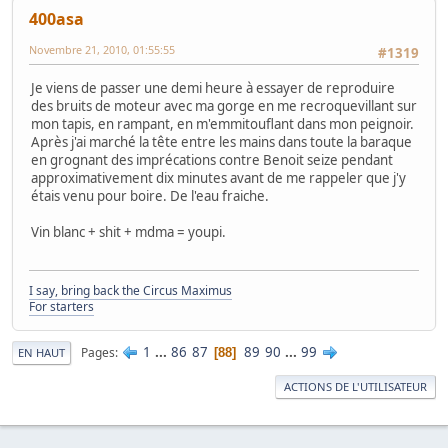
400asa
Novembre 21, 2010, 01:55:55
#1319
Je viens de passer une demi heure à essayer de reproduire
des bruits de moteur avec ma gorge en me recroquevillant sur
mon tapis, en rampant, en m'emmitouflant dans mon peignoir.
Après j'ai marché la tête entre les mains dans toute la baraque
en grognant des imprécations contre Benoit seize pendant
approximativement dix minutes avant de me rappeler que j'y
étais venu pour boire. De l'eau fraiche.
Vin blanc + shit + mdma = youpi.
I say, bring back the Circus Maximus
For starters
1
...
86
87
89
90
...
99
Pages
88
EN HAUT
ACTIONS DE L'UTILISATEUR