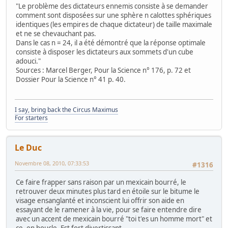
"Le problème des dictateurs ennemis consiste à se demander
comment sont disposées sur une sphère n calottes sphériques
identiques (les empires de chaque dictateur) de taille maximale
et ne se chevauchant pas.
Dans le cas n = 24, il a été démontré que la réponse optimale
consiste à disposer les dictateurs aux sommets d'un cube
adouci."
Sources : Marcel Berger, Pour la Science n° 176, p. 72 et
Dossier Pour la Science n° 41 p. 40.
I say, bring back the Circus Maximus
For starters
Le Duc
Novembre 08, 2010, 07:33:53
#1316
Ce faire frapper sans raison par un mexicain bourré, le
retrouver deux minutes plus tard en étoile sur le bitume le
visage ensanglanté et inconscient lui offrir son aide en
essayant de le ramener à la vie, pour se faire entendre dire
avec un accent de mexicain bourré "toi t'es un homme mort" et