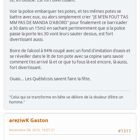
ce, en boucle. Est fort divertissant.
Voir la police embarquer tes potes, et tes mêmes potes se
battre avec eux, ou alors simplement crier "JE M'EN FOUT T'AS
MM PAS DE MANDA D'ABORD" pour finalement ce barricader
a 30 dans un 15m2 en sachant pertinemment que si la police
passe la porte les 30 vont leurs sauter dessus, est fort
divertissant aussi.
Boire de l'alcool à 94% coupé avec un fond d'imitation d'oasis et
se réveiller dans le lit de ton pote avec sa copine sans savoir
comment t'es arrivé là et ce que tu fous là est encore, là aussi,
fort divertissant.
Ouais... Les Québécois savent faire la fête.
"Celui qui se transforme en bête se délivre de la douleur d'être un
homme."
areziwK Gaston
Novembre 08, 2010, 19:07:27
#1317