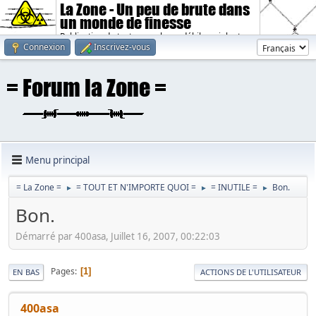
La Zone - Un peu de brute dans
un monde de finesse
Publication de textes sombres, débiles, violents.
Connexion
Inscrivez-vous
Menu principal
= La Zone =
= TOUT ET N'IMPORTE QUOI =
= INUTILE =
Bon.
►
►
►
Bon.
Démarré par 400asa, Juillet 16, 2007, 00:22:03
Pages
1
EN BAS
ACTIONS DE L'UTILISATEUR
400asa