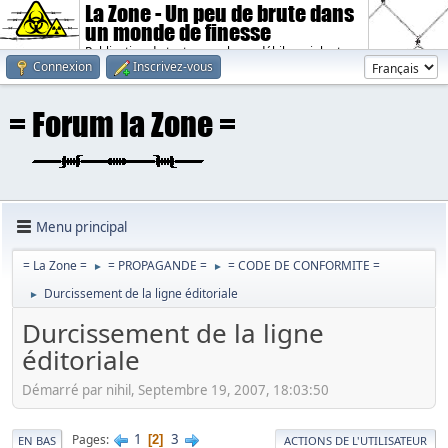
La Zone - Un peu de brute dans
un monde de finesse
Publication de textes sombres, débiles, violents.
Connexion
Inscrivez-vous
Menu principal
= La Zone =
= PROPAGANDE =
= CODE DE CONFORMITE =
►
►
Durcissement de la ligne éditoriale
►
Durcissement de la ligne
éditoriale
Démarré par nihil, Septembre 19, 2007, 18:03:50
1
3
Pages
2
EN BAS
ACTIONS DE L'UTILISATEUR