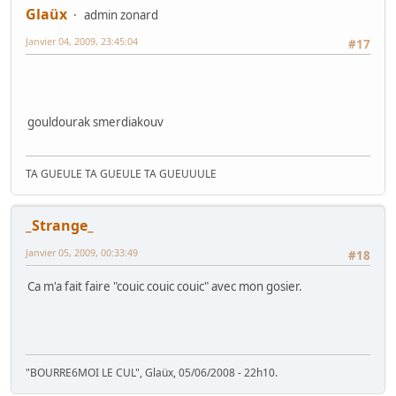
Glaüx
admin zonard
Janvier 04, 2009, 23:45:04
#17
gouldourak smerdiakouv
TA GUEULE TA GUEULE TA GUEUUULE
_Strange_
Janvier 05, 2009, 00:33:49
#18
Ca m'a fait faire "couic couic couic" avec mon gosier.
"BOURRE6MOI LE CUL", Glaüx, 05/06/2008 - 22h10.