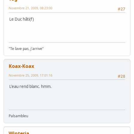
Novembre 21, 2009, 08:23:00
#27
Le Duc hâti(f)
"Te lave pas, j'arrive"
Koax-Koax
Novembre 25, 2009, 17:01:16
#28
L'eau rend blanc. hmm.
Palsambleu
Winteria