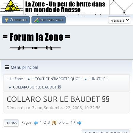
La Zone - Un peu de brute dans
un monde de finesse
Publication de textes sombres, débiles, violents.
Connexion
Inscrivez-vous
Menu principal
= La Zone =
= TOUT ET N'IMPORTE QUOI =
= INUTILE =
►
►
COLLARO SUR LE BAUDET §§
►
COLLARO SUR LE BAUDET §§
Démarré par Glaüx, Septembre 22, 2008, 19:22:56
1
2
3
5
6
...
17
Pages
4
EN BAS
ACTIONS DE L'UTILISATEUR