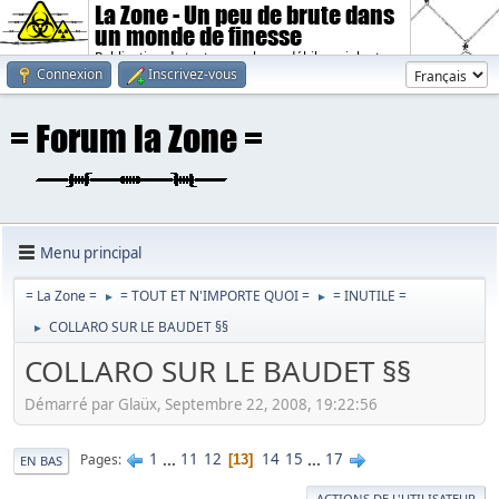
La Zone - Un peu de brute dans
un monde de finesse
Publication de textes sombres, débiles, violents.
Connexion
Inscrivez-vous
Menu principal
= La Zone =
= TOUT ET N'IMPORTE QUOI =
= INUTILE =
►
►
COLLARO SUR LE BAUDET §§
►
COLLARO SUR LE BAUDET §§
Démarré par Glaüx, Septembre 22, 2008, 19:22:56
1
...
11
12
14
15
...
17
Pages
13
EN BAS
ACTIONS DE L'UTILISATEUR