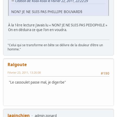
Citation de: Koax-Koax le Février 22, 2011, 22:22:29
NON? JE NE SUIS PAS PHILLIPE BOUVARD§
À la 1ère lecture j'avais lu « NON? JE NE SUIS PAS PEDOPHILE »
On en déduira ce que l'on en voudra.
"Celui qui se transforme en bête se délivre de la douleur d'être un
homme."
Ralgoute
Février 23, 2011, 13:26:08
#190
"Le cassoulet passe mal, je digerbe"
lapinchien
admin zonard