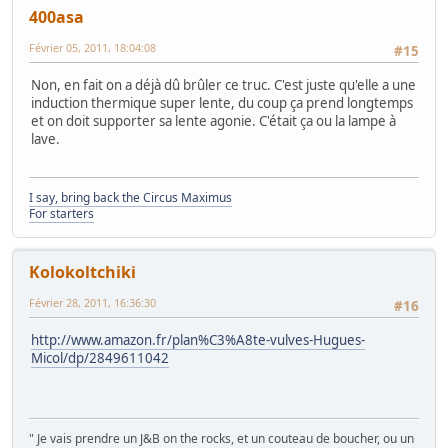
400asa
Février 05, 2011, 18:04:08
#15
Non, en fait on a déjà dû brûler ce truc. C'est juste qu'elle a une
induction thermique super lente, du coup ça prend longtemps
et on doit supporter sa lente agonie. C'était ça ou la lampe à
lave.
I say, bring back the Circus Maximus
For starters
Kolokoltchiki
Février 28, 2011, 16:36:30
#16
http://www.amazon.fr/plan%C3%A8te-vulves-Hugues-
Micol/dp/2849611042
" Je vais prendre un J&B on the rocks, et un couteau de boucher, ou un