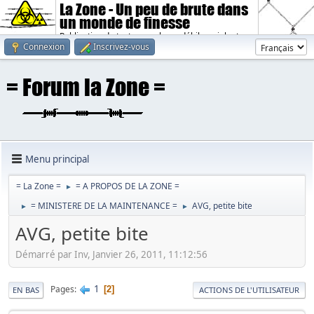
La Zone - Un peu de brute dans
un monde de finesse
Publication de textes sombres, débiles, violents.
Connexion
Inscrivez-vous
Menu principal
= La Zone =
= A PROPOS DE LA ZONE =
►
= MINISTERE DE LA MAINTENANCE =
AVG, petite bite
►
►
AVG, petite bite
Démarré par Inv, Janvier 26, 2011, 11:12:56
1
Pages
2
EN BAS
ACTIONS DE L'UTILISATEUR