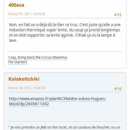
400asa
Février 05, 2011, 18:04:08
#15
Non, en fait on a déjà dû brûler ce truc. C'est juste qu'elle a une
induction thermique super lente, du coup ça prend longtemps
et on doit supporter sa lente agonie. C'était ça ou la lampe à
lave.
I say, bring back the Circus Maximus
For starters
Kolokoltchiki
Février 28, 2011, 16:36:30
#16
http://www.amazon.fr/plan%C3%A8te-vulves-Hugues-
Micol/dp/2849611042
" Je vais prendre un J&B on the rocks, et un couteau de boucher, ou un