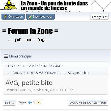
La Zone - Un peu de brute dans
un monde de finesse
Publication de textes sombres, débiles, violents.
Connexion
Inscrivez-vous
Menu principal
= La Zone =
= A PROPOS DE LA ZONE =
►
= MINISTERE DE LA MAINTENANCE =
AVG, petite bite
►
►
AVG, petite bite
Démarré par Inv, Janvier 26, 2011, 11:12:56
1
Pages
2
EN BAS
ACTIONS DE L'UTILISATEUR