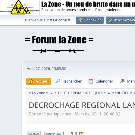
La Zone - Un peu de brute dans un
Publication de textes sombres, débiles, violents.
Bienvenue sur
= La Zone =
.
Connexion
Inscrivez-vo
Août 07, 2026, 15:05:50
Accueil
Rechercher
Calendrier
Mem
= La Zone =
= TOUT ET N'IMPORTE QUOI =
= INUTILE =
►
►
DECROCHAGE REGIONAL LA
Démarré par lapinchien, Mars 04, 2011, 20:40:02
1
...
5
6
Pages
7
EN BAS