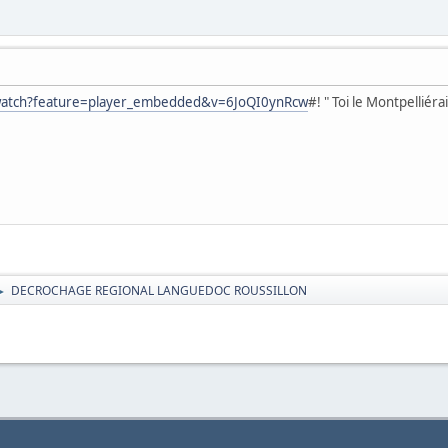
watch?feature=player_embedded&v=6JoQI0ynRcw
#! " Toi le Montpelliéra
DECROCHAGE REGIONAL LANGUEDOC ROUSSILLON
►