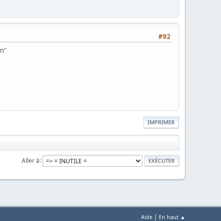
#92
in"
IMPRIMER
Aller à
|
Aide
En haut ▲