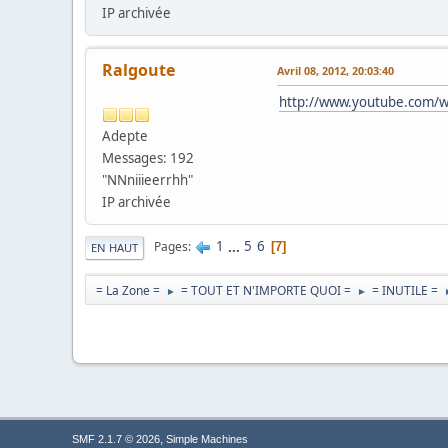
IP archivée
Ralgoute
Avril 08, 2012, 20:03:40
http://www.youtube.com/
Adepte
Messages: 192
"NNniiieerrhh"
IP archivée
1
...
5
6
Pages
7
EN HAUT
= La Zone =
= TOUT ET N'IMPORTE QUOI =
= INUTILE =
►
►
,
SMF 2.1.7 © 2026
Simple Machines