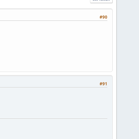
#90
#91