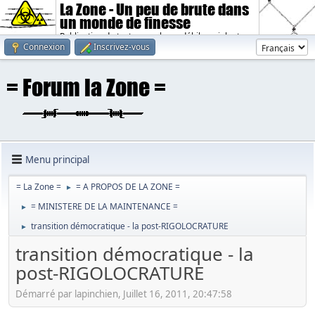
La Zone - Un peu de brute dans
un monde de finesse
Publication de textes sombres, débiles, violents.
Connexion
Inscrivez-vous
Menu principal
= La Zone =
= A PROPOS DE LA ZONE =
►
= MINISTERE DE LA MAINTENANCE =
►
transition démocratique - la post-RIGOLOCRATURE
►
transition démocratique - la
post-RIGOLOCRATURE
Démarré par lapinchien, Juillet 16, 2011, 20:47:58