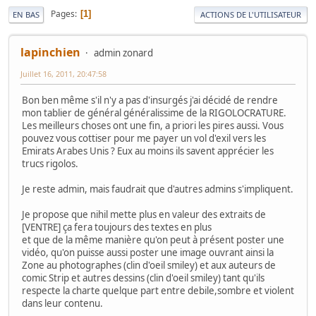
Pages
1
EN BAS
ACTIONS DE L'UTILISATEUR
lapinchien
admin zonard
Juillet 16, 2011, 20:47:58
Bon ben même s'il n'y a pas d'insurgés j'ai décidé de rendre
mon tablier de général généralissime de la RIGOLOCRATURE.
Les meilleurs choses ont une fin, a priori les pires aussi. Vous
pouvez vous cottiser pour me payer un vol d'exil vers les
Emirats Arabes Unis ? Eux au moins ils savent apprécier les
trucs rigolos.
Je reste admin, mais faudrait que d'autres admins s'impliquent.
Je propose que nihil mette plus en valeur des extraits de
[VENTRE] ça fera toujours des textes en plus
et que de la même manière qu'on peut à présent poster une
vidéo, qu'on puisse aussi poster une image ouvrant ainsi la
Zone au photographes (clin d'oeil smiley) et aux auteurs de
comic Strip et autres dessins (clin d'oeil smiley) tant qu'ils
respecte la charte quelque part entre debile,sombre et violent
dans leur contenu.