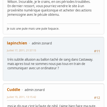
Wilson. Incurable, je le crains, en ces périodes troublées.
En dernier ressort, vous pourriez vendre le site à un
proxénète numérique quelconque et acheter des actions
Jemencogne avec le pécule obtenu.
Je suis une pute mais une pute loquace.
lapinchien
admin zonard
Juillet 17, 2011, 21:57:15
#11
très subtile allusion au ballon taché de sang dans Castaway.
mais apres tout ne sommes nous pas tous en train de
communiquer avec un ordinateur ?
Cuddle
admin zonard
Juillet 19, 2011, 13:15:42
#12
moi je dis que c'est la faute de nihil. J'aime bien faire ma pute.