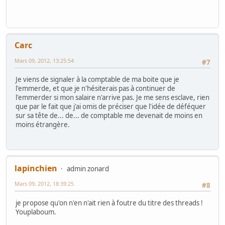
Carc
Mars 09, 2012, 13:25:54
#7
Je viens de signaler à la comptable de ma boite que je
l'emmerde, et que je n'hésiterais pas à continuer de
l'emmerder si mon salaire n'arrive pas. Je me sens esclave, rien
que par le fait que j'ai omis de préciser que l'idée de déféquer
sur sa tête de... de... de comptable me devenait de moins en
moins étrangère.
lapinchien
admin zonard
Mars 09, 2012, 18:39:25
#8
je propose qu'on n'en n'ait rien à foutre du titre des threads !
Youplaboum.