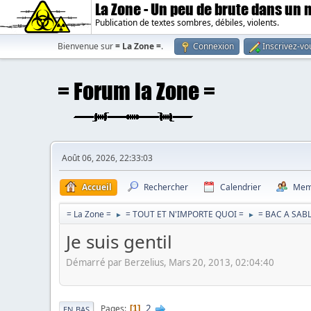
La Zone - Un peu de brute dans un
Publication de textes sombres, débiles, violents.
Bienvenue sur
= La Zone =
.
Connexion
Inscrivez-vo
Août 06, 2026, 22:33:03
Accueil
Rechercher
Calendrier
Mem
= La Zone =
= TOUT ET N'IMPORTE QUOI =
= BAC A SABL
►
►
Je suis gentil
Démarré par Berzelius, Mars 20, 2013, 02:04:40
2
Pages
1
EN BAS