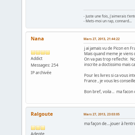
- Juste une fois, j'aimerais t'e
- Mets-moi un rap, connard...
Nana
Mars 27, 2013, 21:44:22
j ai jamais vu de Picon en F
Mais quand meme je viens de
Addict
On va pas trop reflechir. No
inscrite a doctissimo mais c
Messages: 254
IP archivée
Pour les livres si ca vous i
France , je vous les conseil
Bon bref, voila .. ma facon 
Ralgoute
Mars 27, 2013, 23:03:05
ma façon de...jouer à l'ent
Adepte