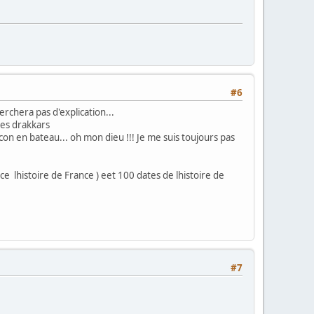
#6
erchera pas d'explication...
les drakkars
con en bateau... oh mon dieu !!! Je me suis toujours pas
ace lhistoire de France ) eet 100 dates de lhistoire de
#7