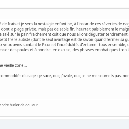
sé de frais et je sens la nostalgie enfantine, à l'instar de ces rêveries de 
dont la plage privée, mais pas de sable fin, heurtait paisiblement le maig
re salé sur le pain fraichement cuit que nous allions déguster tendrement
it frère autiste (dont le seul avantage est de savoir quand fermer sa gueu
 yeux ovins suintant le Picon et l'incrédulité, d'entamer tous ensemble, don
omiser des poules et à pondre, en excuse, des phrases emphatiques trop 
 vieille zone...
ommodités d'usage : je suce, oui ; j'avale, oui ; je ne me soumets pas, no
ntendre hurler de douleur.