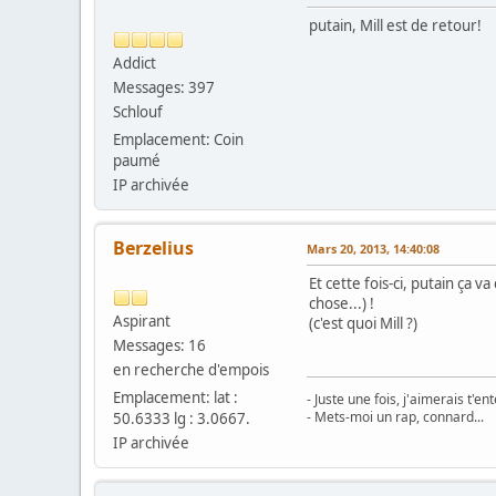
putain, Mill est de retour!
Addict
Messages: 397
Schlouf
Emplacement: Coin
paumé
IP archivée
Berzelius
Mars 20, 2013, 14:40:08
Et cette fois-ci, putain ça 
chose...) !
Aspirant
(c'est quoi Mill ?)
Messages: 16
en recherche d'empois
Emplacement: lat :
- Juste une fois, j'aimerais t'e
- Mets-moi un rap, connard...
50.6333 lg : 3.0667.
IP archivée