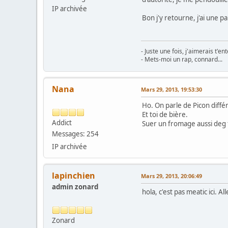
IP archivée
Bon j'y retourne, j'ai une p
- Juste une fois, j'aimerais t'e
- Mets-moi un rap, connard...
Nana
Mars 29, 2013, 19:53:30
Ho. On parle de Picon différ
Et toi de bière.
Addict
Suer un fromage aussi deg f
Messages: 254
IP archivée
lapinchien
Mars 29, 2013, 20:06:49
admin zonard
hola, c'est pas meatic ici. A
Zonard