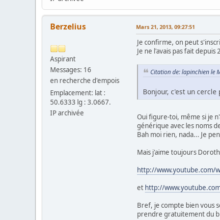
Berzelius
Mars 21, 2013, 09:27:51
Je confirme, on peut s'inscr
Je ne l'avais pas fait depui
Aspirant
Messages: 16
Citation de: lapinchien le
en recherche d'empois
Bonjour, c'est un cercle
Emplacement: lat :
50.6333 lg : 3.0667.
IP archivée
Oui figure-toi, même si je n
générique avec les noms des
Bah moi rien, nada... Je pen
Mais j'aime toujours Doroth
http://www.youtube.com/
et
http://www.youtube.co
Bref, je compte bien vous s
prendre gratuitement du bub