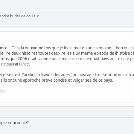
ntendre hurler de douleur.
rance ! C'est la deuxieme fois que je lis ce mot en une semaine... bon on ch
 lire deux histoires toutes deux relies a un meme episode de lhistoire : 
tons que 2006 etait l annee ou je me suis barree dudit pays ou il existe pi
a ne saurai tarde.
nteresse c est Caroline a travers les ages ( un ouvrage tres serieux qui retr
les ils ont une approche breve concise et vulgarisee de ce pays.
de.
ropie neuronale?