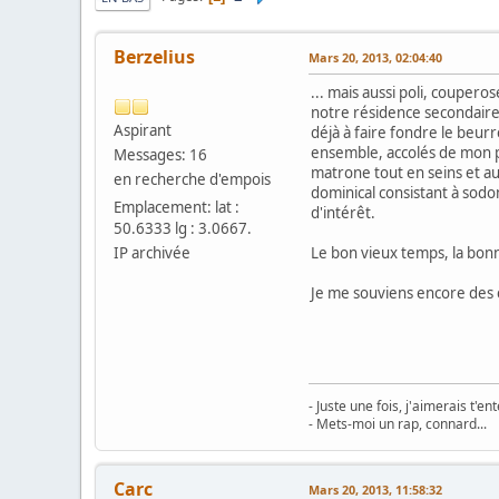
Berzelius
Mars 20, 2013, 02:04:40
... mais aussi poli, coupero
notre résidence secondaire 
Aspirant
déjà à faire fondre le beur
ensemble, accolés de mon pet
Messages: 16
matrone tout en seins et aux
en recherche d'empois
dominical consistant à sod
Emplacement: lat :
d'intérêt.
50.6333 lg : 3.0667.
IP archivée
Le bon vieux temps, la bonne
Je me souviens encore des c
- Juste une fois, j'aimerais t'e
- Mets-moi un rap, connard...
Carc
Mars 20, 2013, 11:58:32