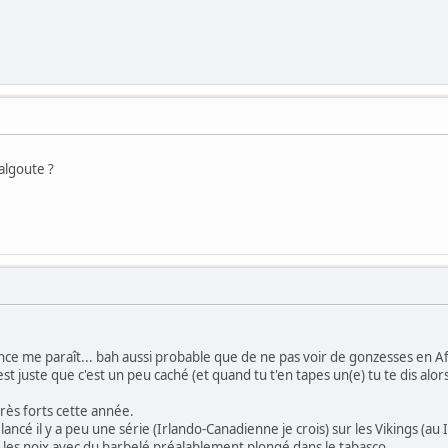
algoute ?
nce me paraît... bah aussi probable que de ne pas voir de gonzesses en A
 c'est juste que c'est un peu caché (et quand tu t'en tapes un(e) tu te dis alo
très forts cette année.
ncé il y a peu une série (Irlando-Canadienne je crois) sur les Vikings (au I
e les noix avec du barbelé préalablement plongé dans le tabasco.