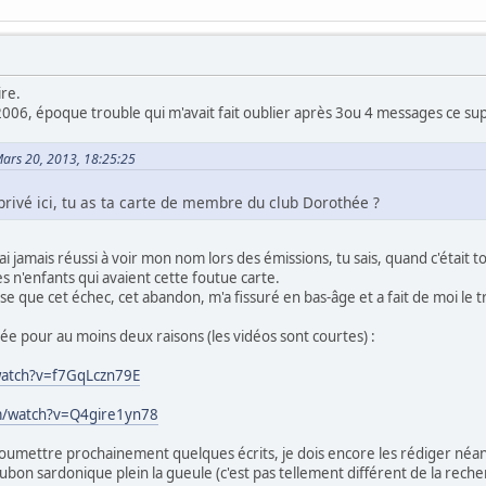
ire.
s 2006, époque trouble qui m'avait fait oublier après 3ou 4 messages ce su
 Mars 20, 2013, 18:25:25
 privé ici, tu as ta carte de membre du club Dorothée ?
'ai jamais réussi à voir mon nom lors des émissions, tu sais, quand c'était t
 n'enfants qui avaient cette foutue carte.
se que cet échec, cet abandon, m'a fissuré en bas-âge et a fait de moi le 
ée pour au moins deux raisons (les vidéos sont courtes) :
watch?v=f7GqLczn79E
m/watch?v=Q4gire1yn78
oumettre prochainement quelques écrits, je dois encore les rédiger néanm
on sardonique plein la gueule (c'est pas tellement différent de la recher