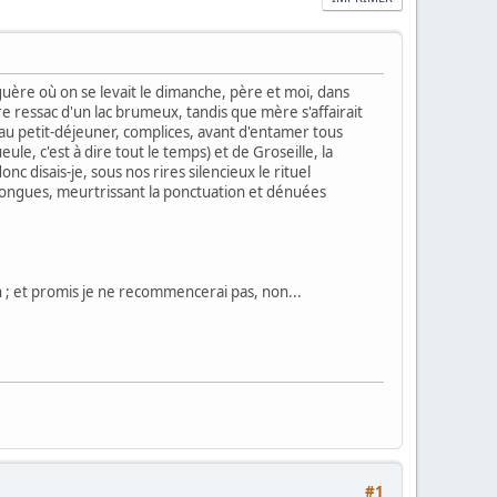
naguère où on se levait le dimanche, père et moi, dans
re ressac d'un lac brumeux, tandis que mère s'affairait
 au petit-déjeuner, complices, avant d'entamer tous
le, c'est à dire tout le temps) et de Groseille, la
c disais-je, sous nos rires silencieux le rituel
longues, meurtrissant la ponctuation et dénuées
n ; et promis je ne recommencerai pas, non...
#1