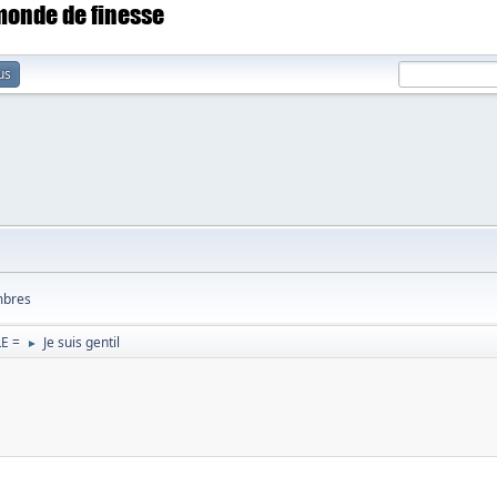
 monde de finesse
us
bres
E =
Je suis gentil
►