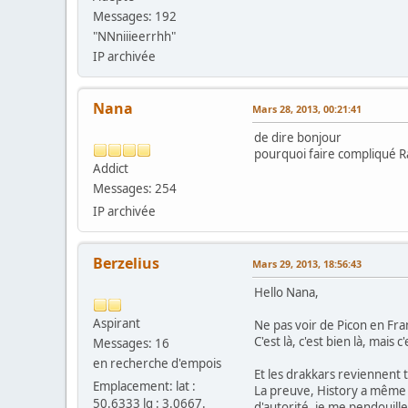
Messages: 192
"NNniiieerrhh"
IP archivée
Nana
Mars 28, 2013, 00:21:41
de dire bonjour
pourquoi faire compliqué R
Addict
Messages: 254
IP archivée
Berzelius
Mars 29, 2013, 18:56:43
Hello Nana,
Aspirant
Ne pas voir de Picon en Fra
C'est là, c'est bien là, mais
Messages: 16
en recherche d'empois
Et les drakkars reviennent 
Emplacement: lat :
La preuve, History a même la
50.6333 lg : 3.0667.
d'autorité, je me pendouill