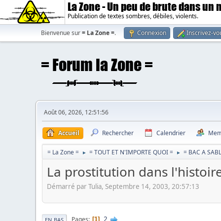
La Zone - Un peu de brute dans un
Publication de textes sombres, débiles, violents.
Bienvenue sur
= La Zone =
.
Connexion
Inscrivez-vo
Août 06, 2026, 12:51:56
Accueil
Rechercher
Calendrier
Mem
= La Zone =
= TOUT ET N'IMPORTE QUOI =
= BAC A SABL
►
►
La prostitution dans l'histoir
Démarré par Tulia, Septembre 14, 2003, 20:57:13
2
Pages
1
EN BAS