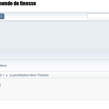
 monde de finesse
us
bres
E =
La prostitution dans l'histoire
►
e