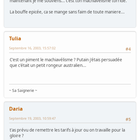
maintenant je me souviens... c'est ton machiavélisme torride.
La bouffe epicée, ca se mange sans faim de toute maniere...
Tulia
Septembre 16, 2003, 15:57:02
#4
C'est un piment le machiavélisme ? Putain j'étais persuadée
que c'était un petit rongeur australien...
~ Sa Saignerie ~
Daria
Septembre 19, 2003, 10:59:47
#5
t'as prévu de remettre les tarifs à jour ou on travaille pour la
gloire ?