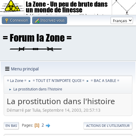
La Zone - Un peu de brute dans
un monde de finesse
Publication de textes sombres, débiles, violents.
Connexion
Inscrivez-vous
Menu principal
= La Zone =
= TOUT ET N'IMPORTE QUOI =
= BAC A SABLE =
►
►
La prostitution dans l'histoire
►
La prostitution dans l'histoire
Démarré par Tulia, Septembre 14, 2003, 20:57:13
2
Pages
1
EN BAS
ACTIONS DE L'UTILISATEUR