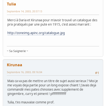
Tulia
Septembre 14, 2003, 20:57:13
Merci à Daria et Kirunaa pour m'avoir trouvé un catalogue des
prix pratiqués par une pute en 1915, c'est assez marrant :
http://zoneimg.apinc.org/catalogue.jpg
~ Sa Saignerie ~
Kirunaa
Septembre 16, 2003, 09:16:04
#1
Mais ca va pas de mettre un titre de sujet aussi serieux ? Moi je
me voyais deja partie pour un long expose chiant ! J'avais deja
commandé mes pates chinoises avec supplement de
gingembre, curry et piment ! pfffffffffffff
Tulia, t'es mauvaise comme prof.