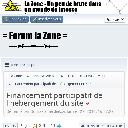
La Zone - Un peu de brute dans
un monde de finesse
Publication de textes sombres, débiles, violents.
Connexion
Inscrivez-vous
Menu principal
= La Zone =
= PROPAGANDE =
= CODE DE CONFORMITE =
►
►
Financement participatif de l'hébergement du site
►
Financement participatif de
l'hébergement du site
Démarré par Dourak Smerdiakov, Janvier 22, 2016, 16:27:29
2
3
...
11
Pages
1
EN BAS
ACTIONS DE L'UTILISATEUR