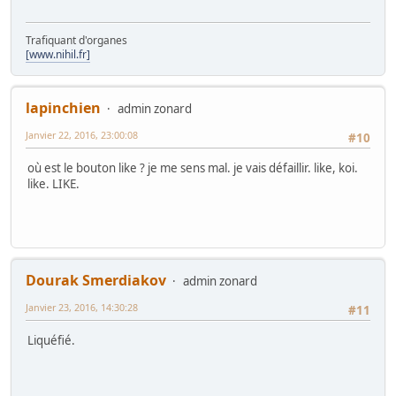
Trafiquant d'organes
[www.nihil.fr]
lapinchien
admin zonard
Janvier 22, 2016, 23:00:08
#10
où est le bouton like ? je me sens mal. je vais défaillir. like, koi.
like. LIKE.
Dourak Smerdiakov
admin zonard
Janvier 23, 2016, 14:30:28
#11
Liquéfié.