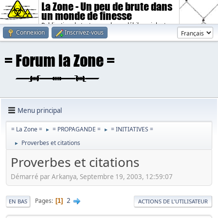
La Zone - Un peu de brute dans
un monde de finesse
Publication de textes sombres, débiles, violents.
Connexion
Inscrivez-vous
Menu principal
= La Zone =
= PROPAGANDE =
= INITIATIVES =
►
►
Proverbes et citations
►
Proverbes et citations
Démarré par Arkanya, Septembre 19, 2003, 12:59:07
2
Pages
1
EN BAS
ACTIONS DE L'UTILISATEUR