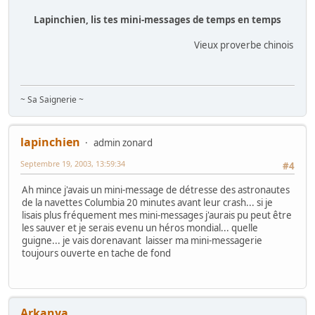
Lapinchien, lis tes mini-messages de temps en temps
Vieux proverbe chinois
~ Sa Saignerie ~
lapinchien
admin zonard
Septembre 19, 2003, 13:59:34
#4
Ah mince j'avais un mini-message de détresse des astronautes
de la navettes Columbia 20 minutes avant leur crash... si je
lisais plus fréquement mes mini-messages j'aurais pu peut être
les sauver et je serais evenu un héros mondial... quelle
guigne... je vais dorenavant laisser ma mini-messagerie
toujours ouverte en tache de fond
Arkanya