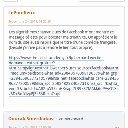
LePouilleux
Septembre 24, 2019, 08:52:29
Les algorithmes chamaniques de Facebook m'ont montré ce
message céleste pour booster ma créativité. On appréciera le
nom du site aussi inspiré que le titre d'une comédie française.
(Désolé j'arrive pas à rendre le lien tout propre).
https://www.the-artist-academy.fr/lp-bernard-werber-
demande-extrait-gratuit/?
utm_campaign=extrait_bwerber&utm_source=facebook&utm
_medium=paidsocial&hsa_ad=23843670398190579&hsa_grp
=23843596377210579&hsa_net=facebook&hsa_cam=238435
96377200579&hsa_acc=258348298403731&hsa_src=fb&hsa_
ver=3&fbclid=IwAR2gW3SimHXnapt7tB9k8ZMAkk6oPVyO1Xs
z8Dx3mYJvpFJZkSMIernOoj4
Dourak Smerdiakov
admin zonard
Septembre 24, 2019, 15:00:36