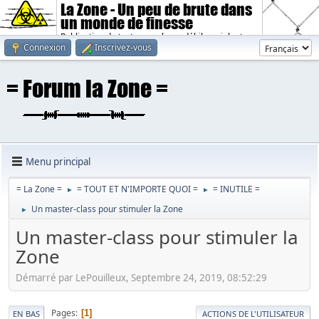
La Zone - Un peu de brute dans
un monde de finesse
Publication de textes sombres, débiles, violents.
Connexion
Inscrivez-vous
Menu principal
= La Zone =
= TOUT ET N'IMPORTE QUOI =
= INUTILE =
►
►
Un master-class pour stimuler la Zone
►
Un master-class pour stimuler la
Zone
Démarré par LePouilleux, Septembre 24, 2019, 08:52:29
Pages
1
EN BAS
ACTIONS DE L'UTILISATEUR