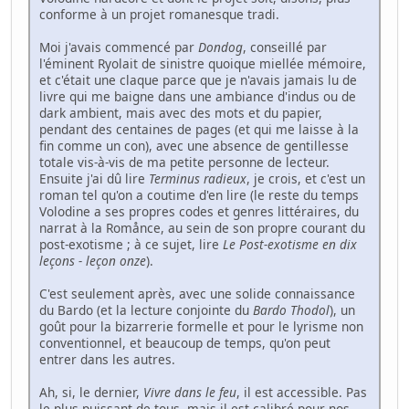
conforme à un projet romanesque tradi.
Moi j'avais commencé par
Dondog
, conseillé par
l'éminent Ryolait de sinistre quoique miellée mémoire,
et c'était une claque parce que je n'avais jamais lu de
livre qui me baigne dans une ambiance d'indus ou de
dark ambient, mais avec des mots et du papier,
pendant des centaines de pages (et qui me laisse à la
fin comme un con), avec une absence de gentillesse
totale vis-à-vis de ma petite personne de lecteur.
Ensuite j'ai dû lire
Terminus radieux
, je crois, et c'est un
roman tel qu'on a coutime d'en lire (le reste du temps
Volodine a ses propres codes et genres littéraires, du
narrat à la Romånce, au sein de son propre courant du
post-exotisme ; à ce sujet, lire
Le Post-exotisme en dix
leçons - leçon onze
).
C'est seulement après, avec une solide connaissance
du Bardo (et la lecture conjointe du
Bardo Thodol
), un
goût pour la bizarrerie formelle et pour le lyrisme non
conventionnel, et beaucoup de temps, qu'on peut
entrer dans les autres.
Ah, si, le dernier,
Vivre dans le feu
, il est accessible. Pas
le plus puissant de tous, mais il est calibré pour nos