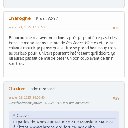
Charogne
Projet WXYZ
Janvier 21, 2025, 17:05:50
#38
Beaucoup de mal avec Volodine - après j'ai peut être pas lu les
bons. Je me souviens surtout de
Des Anges Mineurs
et il était
chiant à mourir. Je pense que le titre se prend beaucoup trop
au sérieux pour l'univers pourtant intéressant qu'il décrit. Ça
lui aurait pas fait de mal de péter un bon coup avant de finir
son truc.
Clacker
admin zonard
Janvier 29, 2025, 16:05:46
#39
Dernière édition
: Janvier 29, 2025, 16:54:04 par lapinchien
Citation
Tu parles de Monsieur Maurice ? Ce Monsieur Maurice
là :
https://www.lazone.org/forum/index.php?