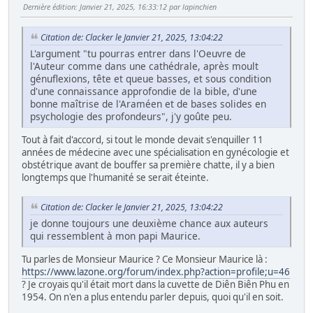
Dernière édition
: Janvier 21, 2025, 16:33:12 par lapinchien
Citation de: Clacker le Janvier 21, 2025, 13:04:22
L'argument "tu pourras entrer dans l'Oeuvre de
l'Auteur comme dans une cathédrale, après moult
génuflexions, tête et queue basses, et sous condition
d'une connaissance approfondie de la bible, d'une
bonne maîtrise de l'Araméen et de bases solides en
psychologie des profondeurs", j'y goûte peu.
Tout à fait d'accord, si tout le monde devait s'enquiller 11
années de médecine avec une spécialisation en gynécologie et
obstétrique avant de bouffer sa première chatte, il y a bien
longtemps que l'humanité se serait éteinte.
Citation de: Clacker le Janvier 21, 2025, 13:04:22
je donne toujours une deuxième chance aux auteurs
qui ressemblent à mon papi Maurice.
Tu parles de Monsieur Maurice ? Ce Monsieur Maurice là :
https://www.lazone.org/forum/index.php?action=profile;u=46
? Je croyais qu'il était mort dans la cuvette de Diên Biên Phu en
1954. On n'en a plus entendu parler depuis, quoi qu'il en soit.