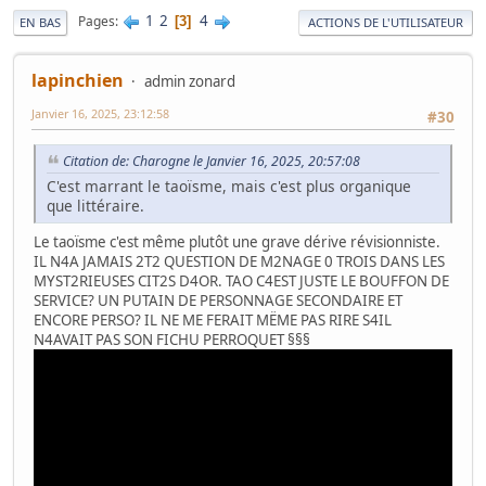
1
2
4
Pages
3
EN BAS
ACTIONS DE L'UTILISATEUR
lapinchien
admin zonard
Janvier 16, 2025, 23:12:58
#30
Citation de: Charogne le Janvier 16, 2025, 20:57:08
C'est marrant le taoïsme, mais c'est plus organique
que littéraire.
Le taoïsme c'est même plutôt une grave dérive révisionniste.
IL N4A JAMAIS 2T2 QUESTION DE M2NAGE 0 TROIS DANS LES
MYST2RIEUSES CIT2S D4OR. TAO C4EST JUSTE LE BOUFFON DE
SERVICE? UN PUTAIN DE PERSONNAGE SECONDAIRE ET
ENCORE PERSO? IL NE ME FERAIT MËME PAS RIRE S4IL
N4AVAIT PAS SON FICHU PERROQUET §§§