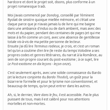
hardcore et dont le projet soit, disons, plus conforme à un
projet romanesque tradi.
Moi j'avais commencé par
Dondog
, conseillé par l'éminent
Ryolait de sinistre quoique miellée mémoire, et c'était une
claque parce que je n'avais jamais lu de livre qui me baigne
dans une ambiance d'indus ou de dark ambient, mais avec des
mots et du papier, pendant des centaines de pages (et qui me
laisse à la fin comme un con), avec une absence de gentillesse
totale vis-à-vis de ma petite personne de lecteur.
Ensuite j'ai dû lire
Terminus radieux
, je crois, et c'est un roman
tel qu'on a coutime d'en lire (le reste du temps Volodine a ses
propres codes et genres littéraires, du narrat à la Romånce, au
sein de son propre courant du post-exotisme ; à ce sujet, lire
Le Post-exotisme en dix leçons - leçon onze
).
C'est seulement après, avec une solide connaissance du Bardo
(et la lecture conjointe du
Bardo Thodol
), un goût pour la
bizarrerie formelle et pour le lyrisme non conventionnel, et
beaucoup de temps, qu'on peut entrer dans les autres.
Ah, si, le dernier,
Vivre dans le feu
, il est accessible. Pas le plus
puissant de tous, mais il est calibré pour nos attentions
mortelles et non-mortes.