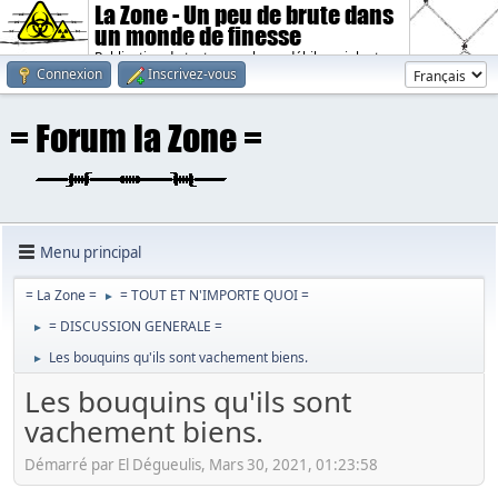
La Zone - Un peu de brute dans
un monde de finesse
Publication de textes sombres, débiles, violents.
Connexion
Inscrivez-vous
Menu principal
= La Zone =
= TOUT ET N'IMPORTE QUOI =
►
= DISCUSSION GENERALE =
►
Les bouquins qu'ils sont vachement biens.
►
Les bouquins qu'ils sont
vachement biens.
Démarré par El Dégueulis, Mars 30, 2021, 01:23:58