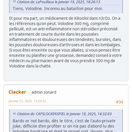
Citation de: LePouilleux le Janvier 19, 2025, 18:26:13
Tiens, Volodine. Inconnu au bataillon pour moi.
Et pour ma part, un médicament de Kikoolol dans n3rDz. On a
les références qu'on peut. Volodine 300 mg, comprimé
pelliculé, est un anti-inflammatoire non stéroïdien préconisé
en traitement de courte durée dans les poussées
inflammatoires et douloureuses des tendinites, bursites, dans
les poussées douloureuses d'arthroses et dans les lombalgies.
Si vous êtes enceinte ou que vous allaitez, si vous pensez être
enceinte ou planifiez une grossesse, demandez conseil à votre
médecin ou pharmacien avant de vous prendre 300 mg de
Volodine dans la chatte.
Clacker
admin zonard
Janvier 21, 2025, 13:04:22
#36
Citation de: CAPSLOCKENSPIEL le Janvier 18, 2025, 14:32:03
Bardo or not bardo, dès le titre, c'est de l'auto-private
joke, difficile d'en profiter si on n'a pas d'abord lu des
Volodine hardcore et dont le projet soit, disons, plus