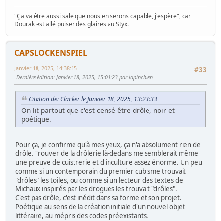
"Ça va être aussi sale que nous en serons capable, j'espère", car
Dourak est allé puiser des glaires au Styx.
CAPSLOCKENSPIEL
Janvier 18, 2025, 14:38:15
#33
Dernière édition
: Janvier 18, 2025, 15:01:23 par lapinchien
Citation de: Clacker le Janvier 18, 2025, 13:23:33
On lit partout que c'est censé être drôle, noir et
poétique.
Pour ça, je confirme qu'à mes yeux, ça n'a absolument rien de
drôle. Trouver de la drôlerie là-dedans me semblerait même
une preuve de cuistrerie et d'inculture assez énorme. Un peu
comme si un contemporain du premier cubisme trouvait
"drôles" les toiles, ou comme si un lecteur des textes de
Michaux inspirés par les drogues les trouvait "drôles".
C'est pas drôle, c'est inédit dans sa forme et son projet.
Poétique au sens de la création initiale d'un nouvel objet
littéraire, au mépris des codes préexistants.