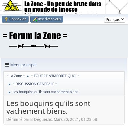
La Zone - Un peu de brute dans
un monde de finesse
Publication de textes sombres, débiles, violents.
Connexion
Inscrivez-vous
Menu principal
= La Zone =
= TOUT ET N'IMPORTE QUOI =
►
= DISCUSSION GENERALE =
►
Les bouquins qu'ils sont vachement biens.
►
Les bouquins qu'ils sont
vachement biens.
Démarré par El Dégueulis, Mars 30, 2021, 01:23:58