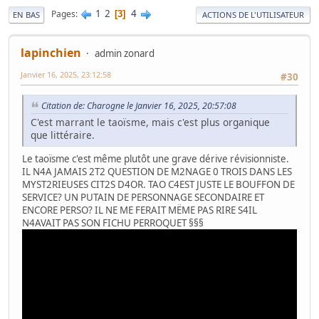
1
2
4
Pages
3
EN BAS
ACTIONS DE L'UTILISATEUR
lapinchien
admin zonard
Janvier 16, 2025, 23:12:58
#30
Citation de: Charogne le Janvier 16, 2025, 20:57:08
C'est marrant le taoïsme, mais c'est plus organique
que littéraire.
Le taoïsme c'est même plutôt une grave dérive révisionniste.
IL N4A JAMAIS 2T2 QUESTION DE M2NAGE 0 TROIS DANS LES
MYST2RIEUSES CIT2S D4OR. TAO C4EST JUSTE LE BOUFFON DE
SERVICE? UN PUTAIN DE PERSONNAGE SECONDAIRE ET
ENCORE PERSO? IL NE ME FERAIT MËME PAS RIRE S4IL
N4AVAIT PAS SON FICHU PERROQUET §§§