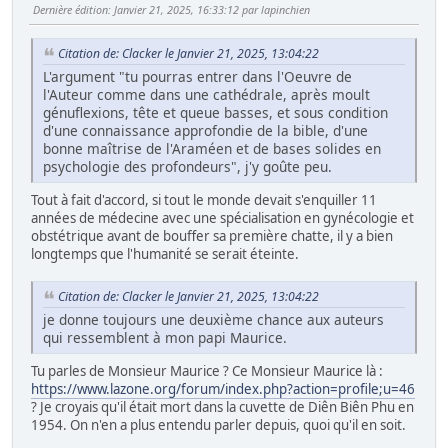
Dernière édition
: Janvier 21, 2025, 16:33:12 par lapinchien
Citation de: Clacker le Janvier 21, 2025, 13:04:22
L'argument "tu pourras entrer dans l'Oeuvre de
l'Auteur comme dans une cathédrale, après moult
génuflexions, tête et queue basses, et sous condition
d'une connaissance approfondie de la bible, d'une
bonne maîtrise de l'Araméen et de bases solides en
psychologie des profondeurs", j'y goûte peu.
Tout à fait d'accord, si tout le monde devait s'enquiller 11
années de médecine avec une spécialisation en gynécologie et
obstétrique avant de bouffer sa première chatte, il y a bien
longtemps que l'humanité se serait éteinte.
Citation de: Clacker le Janvier 21, 2025, 13:04:22
je donne toujours une deuxième chance aux auteurs
qui ressemblent à mon papi Maurice.
Tu parles de Monsieur Maurice ? Ce Monsieur Maurice là :
https://www.lazone.org/forum/index.php?action=profile;u=46
? Je croyais qu'il était mort dans la cuvette de Diên Biên Phu en
1954. On n'en a plus entendu parler depuis, quoi qu'il en soit.