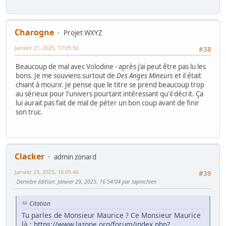
Charogne
Projet WXYZ
Janvier 21, 2025, 17:05:50
#38
Beaucoup de mal avec Volodine - après j'ai peut être pas lu les
bons. Je me souviens surtout de
Des Anges Mineurs
et il était
chiant à mourir. Je pense que le titre se prend beaucoup trop
au sérieux pour l'univers pourtant intéressant qu'il décrit. Ça
lui aurait pas fait de mal de péter un bon coup avant de finir
son truc.
Clacker
admin zonard
Janvier 29, 2025, 16:05:46
#39
Dernière édition
: Janvier 29, 2025, 16:54:04 par lapinchien
Citation
Tu parles de Monsieur Maurice ? Ce Monsieur Maurice
là :
https://www.lazone.org/forum/index.php?