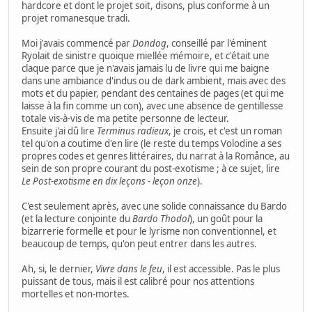
hardcore et dont le projet soit, disons, plus conforme à un
projet romanesque tradi.
Moi j'avais commencé par
Dondog
, conseillé par l'éminent
Ryolait de sinistre quoique miellée mémoire, et c'était une
claque parce que je n'avais jamais lu de livre qui me baigne
dans une ambiance d'indus ou de dark ambient, mais avec des
mots et du papier, pendant des centaines de pages (et qui me
laisse à la fin comme un con), avec une absence de gentillesse
totale vis-à-vis de ma petite personne de lecteur.
Ensuite j'ai dû lire
Terminus radieux
, je crois, et c'est un roman
tel qu'on a coutime d'en lire (le reste du temps Volodine a ses
propres codes et genres littéraires, du narrat à la Romånce, au
sein de son propre courant du post-exotisme ; à ce sujet, lire
Le Post-exotisme en dix leçons - leçon onze
).
C'est seulement après, avec une solide connaissance du Bardo
(et la lecture conjointe du
Bardo Thodol
), un goût pour la
bizarrerie formelle et pour le lyrisme non conventionnel, et
beaucoup de temps, qu'on peut entrer dans les autres.
Ah, si, le dernier,
Vivre dans le feu
, il est accessible. Pas le plus
puissant de tous, mais il est calibré pour nos attentions
mortelles et non-mortes.