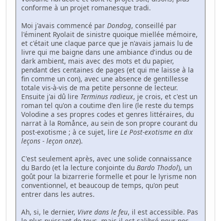
conforme à un projet romanesque tradi.
Moi j'avais commencé par
Dondog
, conseillé par
l'éminent Ryolait de sinistre quoique miellée mémoire,
et c'était une claque parce que je n'avais jamais lu de
livre qui me baigne dans une ambiance d'indus ou de
dark ambient, mais avec des mots et du papier,
pendant des centaines de pages (et qui me laisse à la
fin comme un con), avec une absence de gentillesse
totale vis-à-vis de ma petite personne de lecteur.
Ensuite j'ai dû lire
Terminus radieux
, je crois, et c'est un
roman tel qu'on a coutime d'en lire (le reste du temps
Volodine a ses propres codes et genres littéraires, du
narrat à la Romånce, au sein de son propre courant du
post-exotisme ; à ce sujet, lire
Le Post-exotisme en dix
leçons - leçon onze
).
C'est seulement après, avec une solide connaissance
du Bardo (et la lecture conjointe du
Bardo Thodol
), un
goût pour la bizarrerie formelle et pour le lyrisme non
conventionnel, et beaucoup de temps, qu'on peut
entrer dans les autres.
Ah, si, le dernier,
Vivre dans le feu
, il est accessible. Pas
le plus puissant de tous, mais il est calibré pour nos