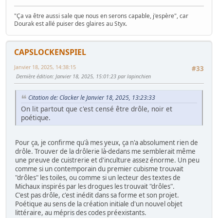
"Ça va être aussi sale que nous en serons capable, j'espère", car
Dourak est allé puiser des glaires au Styx.
CAPSLOCKENSPIEL
Janvier 18, 2025, 14:38:15
#33
Dernière édition
: Janvier 18, 2025, 15:01:23 par lapinchien
Citation de: Clacker le Janvier 18, 2025, 13:23:33
On lit partout que c'est censé être drôle, noir et
poétique.
Pour ça, je confirme qu'à mes yeux, ça n'a absolument rien de
drôle. Trouver de la drôlerie là-dedans me semblerait même
une preuve de cuistrerie et d'inculture assez énorme. Un peu
comme si un contemporain du premier cubisme trouvait
"drôles" les toiles, ou comme si un lecteur des textes de
Michaux inspirés par les drogues les trouvait "drôles".
C'est pas drôle, c'est inédit dans sa forme et son projet.
Poétique au sens de la création initiale d'un nouvel objet
littéraire, au mépris des codes préexistants.