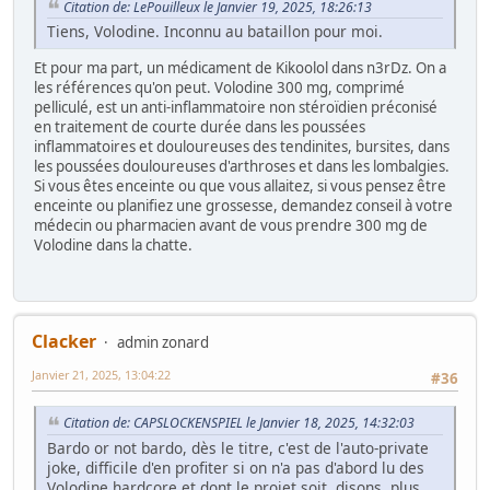
Citation de: LePouilleux le Janvier 19, 2025, 18:26:13
Tiens, Volodine. Inconnu au bataillon pour moi.
Et pour ma part, un médicament de Kikoolol dans n3rDz. On a
les références qu'on peut. Volodine 300 mg, comprimé
pelliculé, est un anti-inflammatoire non stéroïdien préconisé
en traitement de courte durée dans les poussées
inflammatoires et douloureuses des tendinites, bursites, dans
les poussées douloureuses d'arthroses et dans les lombalgies.
Si vous êtes enceinte ou que vous allaitez, si vous pensez être
enceinte ou planifiez une grossesse, demandez conseil à votre
médecin ou pharmacien avant de vous prendre 300 mg de
Volodine dans la chatte.
Clacker
admin zonard
Janvier 21, 2025, 13:04:22
#36
Citation de: CAPSLOCKENSPIEL le Janvier 18, 2025, 14:32:03
Bardo or not bardo, dès le titre, c'est de l'auto-private
joke, difficile d'en profiter si on n'a pas d'abord lu des
Volodine hardcore et dont le projet soit, disons, plus