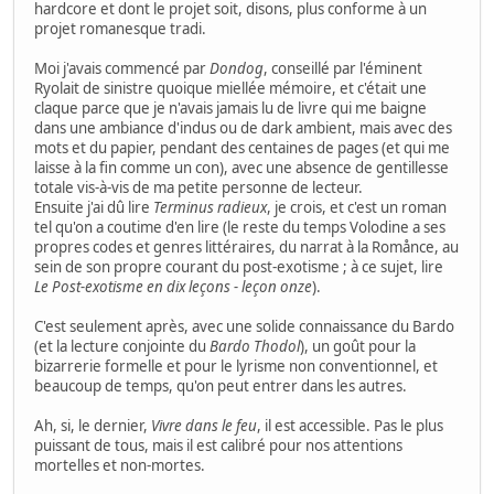
hardcore et dont le projet soit, disons, plus conforme à un
projet romanesque tradi.
Moi j'avais commencé par
Dondog
, conseillé par l'éminent
Ryolait de sinistre quoique miellée mémoire, et c'était une
claque parce que je n'avais jamais lu de livre qui me baigne
dans une ambiance d'indus ou de dark ambient, mais avec des
mots et du papier, pendant des centaines de pages (et qui me
laisse à la fin comme un con), avec une absence de gentillesse
totale vis-à-vis de ma petite personne de lecteur.
Ensuite j'ai dû lire
Terminus radieux
, je crois, et c'est un roman
tel qu'on a coutime d'en lire (le reste du temps Volodine a ses
propres codes et genres littéraires, du narrat à la Romånce, au
sein de son propre courant du post-exotisme ; à ce sujet, lire
Le Post-exotisme en dix leçons - leçon onze
).
C'est seulement après, avec une solide connaissance du Bardo
(et la lecture conjointe du
Bardo Thodol
), un goût pour la
bizarrerie formelle et pour le lyrisme non conventionnel, et
beaucoup de temps, qu'on peut entrer dans les autres.
Ah, si, le dernier,
Vivre dans le feu
, il est accessible. Pas le plus
puissant de tous, mais il est calibré pour nos attentions
mortelles et non-mortes.