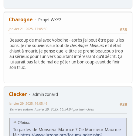
Charogne
Projet WXYZ
Janvier 21, 2025, 17:05:50
#38
Beaucoup de mal avec Volodine - après j'ai peut être pas lu les
bons. Je me souviens surtout de
Des Anges Mineurs
et il était
chiant à mourir. Je pense que le titre se prend beaucoup trop
au sérieux pour l'univers pourtant intéressant qu'il décrit. Ça
lui aurait pas fait de mal de péter un bon coup avant de finir
son truc.
Clacker
admin zonard
Janvier 29, 2025, 16:05:46
#39
Dernière édition
: Janvier 29, 2025, 16:54:04 par lapinchien
Citation
Tu parles de Monsieur Maurice ? Ce Monsieur Maurice
là :
https://www.lazone.org/forum/index.php?