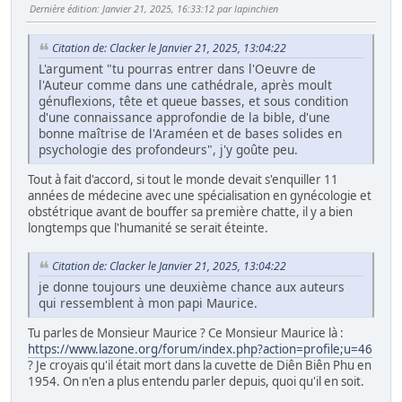
Dernière édition
: Janvier 21, 2025, 16:33:12 par lapinchien
Citation de: Clacker le Janvier 21, 2025, 13:04:22
L'argument "tu pourras entrer dans l'Oeuvre de
l'Auteur comme dans une cathédrale, après moult
génuflexions, tête et queue basses, et sous condition
d'une connaissance approfondie de la bible, d'une
bonne maîtrise de l'Araméen et de bases solides en
psychologie des profondeurs", j'y goûte peu.
Tout à fait d'accord, si tout le monde devait s'enquiller 11
années de médecine avec une spécialisation en gynécologie et
obstétrique avant de bouffer sa première chatte, il y a bien
longtemps que l'humanité se serait éteinte.
Citation de: Clacker le Janvier 21, 2025, 13:04:22
je donne toujours une deuxième chance aux auteurs
qui ressemblent à mon papi Maurice.
Tu parles de Monsieur Maurice ? Ce Monsieur Maurice là :
https://www.lazone.org/forum/index.php?action=profile;u=46
? Je croyais qu'il était mort dans la cuvette de Diên Biên Phu en
1954. On n'en a plus entendu parler depuis, quoi qu'il en soit.