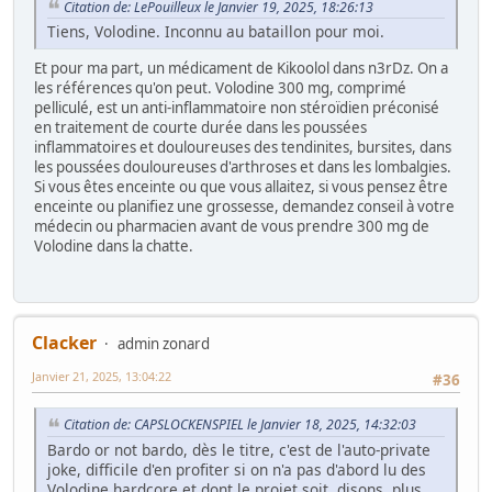
Citation de: LePouilleux le Janvier 19, 2025, 18:26:13
Tiens, Volodine. Inconnu au bataillon pour moi.
Et pour ma part, un médicament de Kikoolol dans n3rDz. On a
les références qu'on peut. Volodine 300 mg, comprimé
pelliculé, est un anti-inflammatoire non stéroïdien préconisé
en traitement de courte durée dans les poussées
inflammatoires et douloureuses des tendinites, bursites, dans
les poussées douloureuses d'arthroses et dans les lombalgies.
Si vous êtes enceinte ou que vous allaitez, si vous pensez être
enceinte ou planifiez une grossesse, demandez conseil à votre
médecin ou pharmacien avant de vous prendre 300 mg de
Volodine dans la chatte.
Clacker
admin zonard
Janvier 21, 2025, 13:04:22
#36
Citation de: CAPSLOCKENSPIEL le Janvier 18, 2025, 14:32:03
Bardo or not bardo, dès le titre, c'est de l'auto-private
joke, difficile d'en profiter si on n'a pas d'abord lu des
Volodine hardcore et dont le projet soit, disons, plus