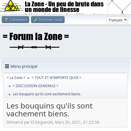
La Zone - Un peu de brute dans
un monde de finesse
Publication de textes sombres, débiles, violents.
Connexion
Inscrivez-vous
Menu principal
= La Zone =
= TOUT ET N'IMPORTE QUOI =
►
= DISCUSSION GENERALE =
►
Les bouquins qu'ils sont vachement biens.
►
Les bouquins qu'ils sont
vachement biens.
Démarré par El Dégueulis, Mars 30, 2021, 01:23:58