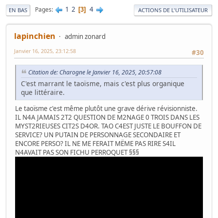
1
2
4
Pages
3
EN BAS
ACTIONS DE L'UTILISATEUR
lapinchien
admin zonard
Janvier 16, 2025, 23:12:58
#30
Citation de: Charogne le Janvier 16, 2025, 20:57:08
C'est marrant le taoïsme, mais c'est plus organique
que littéraire.
Le taoïsme c'est même plutôt une grave dérive révisionniste.
IL N4A JAMAIS 2T2 QUESTION DE M2NAGE 0 TROIS DANS LES
MYST2RIEUSES CIT2S D4OR. TAO C4EST JUSTE LE BOUFFON DE
SERVICE? UN PUTAIN DE PERSONNAGE SECONDAIRE ET
ENCORE PERSO? IL NE ME FERAIT MËME PAS RIRE S4IL
N4AVAIT PAS SON FICHU PERROQUET §§§