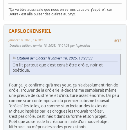
"Ça va être aussi sale que nous en serons capable, j'espère", car
Dourak est allé puiser des glaires au Styx.
CAPSLOCKENSPIEL
Janvier 18, 2025, 14:38:15
#33
Dernière édition
: Janvier 18, 2025, 15:01:23 par lapinchien
Citation de: Clacker le Janvier 18, 2025, 13:23:33
On lit partout que c'est censé être drôle, noir et
poétique.
Pour ça, je confirme qu'à mes yeux, ça n'a absolument rien de
drôle. Trouver de la drôlerie là-dedans me semblerait même
une preuve de cuistrerie et d'inculture assez énorme. Un peu
comme si un contemporain du premier cubisme trouvait
"drôles" les toiles, ou comme si un lecteur des textes de
Michaux inspirés par les drogues les trouvait "drôles".
C'est pas drôle, c'est inédit dans sa forme et son projet.
Poétique au sens de la création initiale d'un nouvel objet
littéraire, au mépris des codes préexistants.