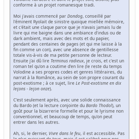
conforme à un projet romanesque tradi.
Moi j'avais commencé par
Dondog
, conseillé par
l'éminent Ryolait de sinistre quoique miellée mémoire,
et c'était une claque parce que je n'avais jamais lu de
livre qui me baigne dans une ambiance d'indus ou de
dark ambient, mais avec des mots et du papier,
pendant des centaines de pages (et qui me laisse à la
fin comme un con), avec une absence de gentillesse
totale vis-à-vis de ma petite personne de lecteur.
Ensuite j'ai dû lire
Terminus radieux
, je crois, et c'est un
roman tel qu'on a coutime d'en lire (le reste du temps
Volodine a ses propres codes et genres littéraires, du
narrat à la Romånce, au sein de son propre courant du
post-exotisme ; à ce sujet, lire
Le Post-exotisme en dix
leçons - leçon onze
).
C'est seulement après, avec une solide connaissance
du Bardo (et la lecture conjointe du
Bardo Thodol
), un
goût pour la bizarrerie formelle et pour le lyrisme non
conventionnel, et beaucoup de temps, qu'on peut
entrer dans les autres.
Ah, si, le dernier,
Vivre dans le feu
, il est accessible. Pas
le plus puissant de tous, mais il est calibré pour nos