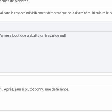
enculés de pianistes.
vial dans le respect indivisiblement démocratique de la diversité multi-culturelle
'arrière boutique a abattu un travail de ouf!
vril. Après, j'aurai plutôt connu une défaillance.