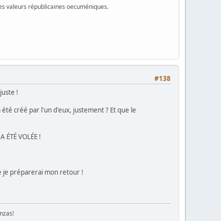
 des valeurs républicaines oecuméniques.
#138
juste !
té créé par l'un d'eux, justement ? Et que le
A ÉTÉ VOLÉE !
e je préparerai mon retour !
enzas!