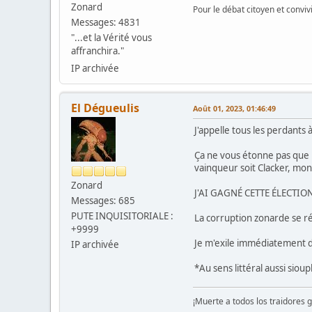
Zonard
Pour le débat citoyen et convi
Messages: 4831
"...et la Vérité vous
affranchira."
IP archivée
El Dégueulis
Août 01, 2023, 01:46:49
J'appelle tous les perdants 
Ça ne vous étonne pas que l
vainqueur soit Clacker, mon 
Zonard
J'AI GAGNÉ CETTE ÉLECTION
Messages: 685
PUTE INQUISITORIALE :
La corruption zonarde se ré
+9999
Je m'exile immédiatement da
IP archivée
*Au sens littéral aussi sioup
¡Muerte a todos los traidores 