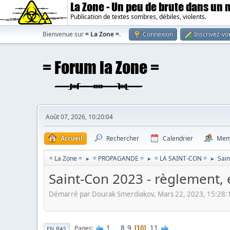
La Zone - Un peu de brute dans un
Publication de textes sombres, débiles, violents.
Bienvenue sur
= La Zone =
.
Connexion
Inscrivez-vo
Août 07, 2026, 10:20:04
Accueil
Rechercher
Calendrier
Mem
= La Zone =
= PROPAGANDE =
= LA SAINT-CON =
Sain
►
►
►
Saint-Con 2023 - règlement, 
Démarré par Dourak Smerdiakov, Mars 22, 2023, 15:28:
1
...
8
9
11
Pages
10
EN BAS