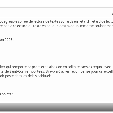
tôt agréable soirée de lecture de textes zonards en retard (retard de lectu
 par la relecture du texte vainqueur, c'est avec un immense soulagement 
Con 2023 :
ker qui remporte sa première Saint-Con en solitaire sans ex æquo, avec 
l de Saint-Con remportées. Bravo à Clacker récompensé pour un excellent
voir posté dans les délais habituels.
 points :