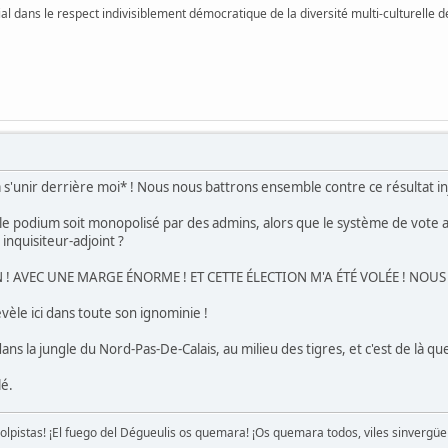
vial dans le respect indivisiblement démocratique de la diversité multi-culturelle
à s'unir derrière moi* ! Nous nous battrons ensemble contre ce résultat in
e podium soit monopolisé par des admins, alors que le système de vote a é
inquisiteur-adjoint ?
 ! AVEC UNE MARGE ÉNORME ! ET CETTE ÉLECTION M'A ÉTÉ VOLÉE ! NOUS 
vèle ici dans toute son ignominie !
ns la jungle du Nord-Pas-De-Calais, au milieu des tigres, et c'est de là qu
lé.
golpistas! ¡El fuego del Dégueulis os quemara! ¡Os quemara todos, viles sinvergü