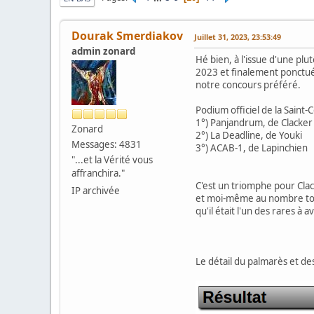
Dourak Smerdiakov
Juillet 31, 2023, 23:53:49
admin zonard
Hé bien, à l'issue d'une plu
2023 et finalement ponctuée
notre concours préféré.
Podium officiel de la Saint-
1°) Panjandrum, de Clacker
Zonard
2°) La Deadline, de Youki
Messages: 4831
3°) ACAB-1, de Lapinchien
"...et la Vérité vous
affranchira."
C'est un triomphe pour Clac
IP archivée
et moi-même au nombre tota
qu'il était l'un des rares à a
Le détail du palmarès et des