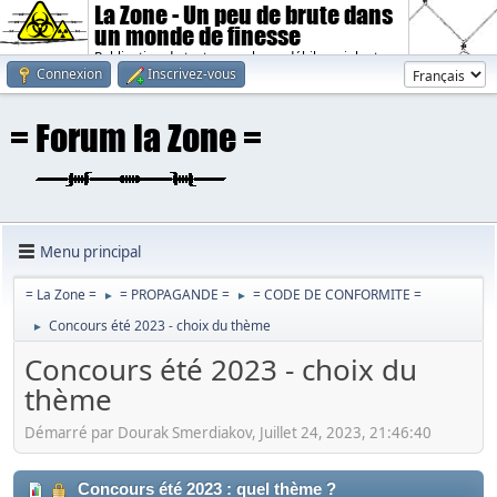
La Zone - Un peu de brute dans
un monde de finesse
Publication de textes sombres, débiles, violents.
Connexion
Inscrivez-vous
Menu principal
= La Zone =
= PROPAGANDE =
= CODE DE CONFORMITE =
►
►
Concours été 2023 - choix du thème
►
Concours été 2023 - choix du
thème
Démarré par Dourak Smerdiakov, Juillet 24, 2023, 21:46:40
Concours été 2023 : quel thème ?