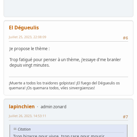
El Dégueulis
Juillet 25, 2023, 22:08:09
#6
Je propose le thème :
Trop fatigué pour penser à un thème, j'essaye d'me branler
depuis vingt minutes.
¡Muerte a todos los traidores golpistas! ¡El fuego del Dégueulis os
quemara! ¡Os quemara todos, viles sinvergüenzas!
lapinchien
admin zonard
Juillet 26, 2023, 14:53:11
#7
Citation
Trop bizarre pour vivre, trop rare pour mourir