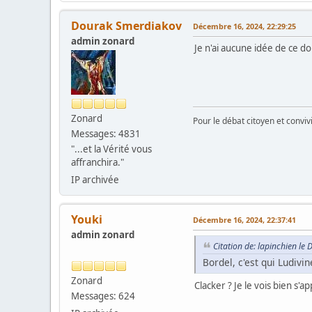
Dourak Smerdiakov
Décembre 16, 2024, 22:29:25
admin zonard
Je n'ai aucune idée de ce don
Zonard
Pour le débat citoyen et convi
Messages: 4831
"...et la Vérité vous
affranchira."
IP archivée
Youki
Décembre 16, 2024, 22:37:41
admin zonard
Citation de: lapinchien l
Bordel, c'est qui Ludivi
Zonard
Clacker ? Je le vois bien s'
Messages: 624