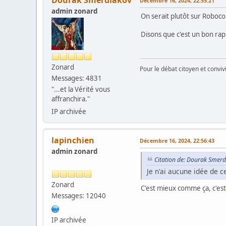
Décembre 16, 2024, 22:55:21
admin zonard
On serait plutôt sur Roboc
Disons que c'est un bon rap
Zonard
Pour le débat citoyen et convi
Messages: 4831
"...et la Vérité vous
affranchira."
IP archivée
lapinchien
Décembre 16, 2024, 22:56:43
admin zonard
Citation de: Dourak Smerd
Je n'ai aucune idée de c
Zonard
C'est mieux comme ça, c'est
Messages: 12040
IP archivée