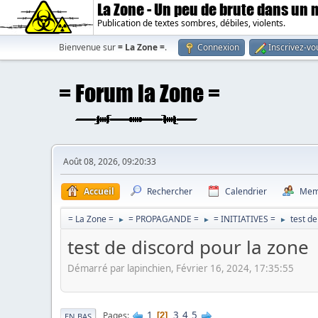
La Zone - Un peu de brute dans un
Publication de textes sombres, débiles, violents.
Bienvenue sur
= La Zone =
.
Connexion
Inscrivez-vo
Août 08, 2026, 09:20:33
Accueil
Rechercher
Calendrier
Mem
= La Zone =
= PROPAGANDE =
= INITIATIVES =
test de
►
►
►
test de discord pour la zone
Démarré par lapinchien, Février 16, 2024, 17:35:55
1
3
4
5
Pages
2
EN BAS