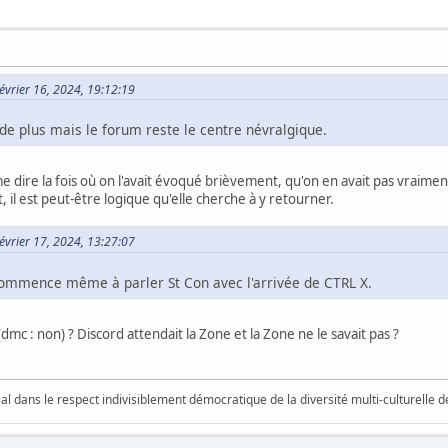
Février 16, 2024, 19:12:19
 de plus mais le forum reste le centre névralgique.
r me dire la fois où on l'avait évoqué brièvement, qu'on en avait pas vrai
, il est peut-être logique qu'elle cherche à y retourner.
Février 17, 2024, 13:27:07
ommence même à parler St Con avec l'arrivée de CTRL X.
dmc : non) ? Discord attendait la Zone et la Zone ne le savait pas ?
vial dans le respect indivisiblement démocratique de la diversité multi-culturelle