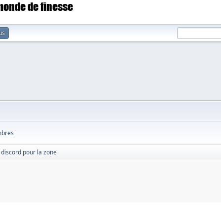
 monde de finesse
us
bres
 discord pour la zone