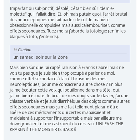
Imparfait du subjonctif, désolé, c'était bien sûr "demie-
molette" qu'il fallait dire. Et, oh mais putain quoi, l'arrêt brutal
des neuroleptiques me fait parler de cul de manière
obsessionnelle compulsive mais aussi calembouriser, comme
effets secondaires. Tuez-moi si j'aborde la totologie (enfin les
blagues à toto, j'entends).
Citation
un samedi soir sur la Zone
Mais bien sûr que j'ai capté l'allusion à Francis Cabrel mais ne
vois tu pas que je suis bien trop occupé à parler de moi,
comme effet secondaire à l'arrêt brusque des mes
neuroleptiques, pour me consacrer à autre chose ? En plus
j'aime écouter cette voix qui bouillonne dans ma tête, oui,
j'aime bien écouter le bruit de mes doigts sur le clavier, j'ai une
chiasse verbale et je suis diarrhéique des doigts comme autres
effets secondaires mais ça me fait tellement plaisir d'être
libéré de ces médicaments qui certes m'apaisaient et
m'aidaient à supporter l'insupportable mais par ailleurs me
downgradaient et me castraient du cerveau. UNLEASH THE
KRAKEN § THE MONSTER IS BACK §