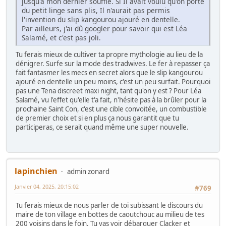
jusqu'à mon dernier souffle. Si Il avait voulu qu'on porte
du petit linge sans plis, Il n'aurait pas permis
l'invention du slip kangourou ajouré en dentelle.
Par ailleurs, j'ai dû googler pour savoir qui est Léa
Salamé, et c'est pas joli.
Tu ferais mieux de cultiver ta propre mythologie au lieu de la
dénigrer. Surfe sur la mode des tradwives. Le fer à repasser ça
fait fantasmer les mecs en secret alors que le slip kangourou
ajouré en dentelle un peu moins, c'est un peu surfait. Pourquoi
pas une Tena discreet maxi night, tant qu'on y est ? Pour Léa
Salamé, vu l'effet qu'elle t'a fait, n'hésite pas à la brûler pour la
prochaine Saint Con, c'est une cible convoitée, un combustible
de premier choix et si en plus ça nous garantit que tu
participeras, ce serait quand même une super nouvelle.
lapinchien
admin zonard
Janvier 04, 2025, 20:15:02
#769
Tu ferais mieux de nous parler de toi subissant le discours du
maire de ton village en bottes de caoutchouc au milieu de tes
200 voisins dans le foin. Tu vas voir débarquer Clacker et