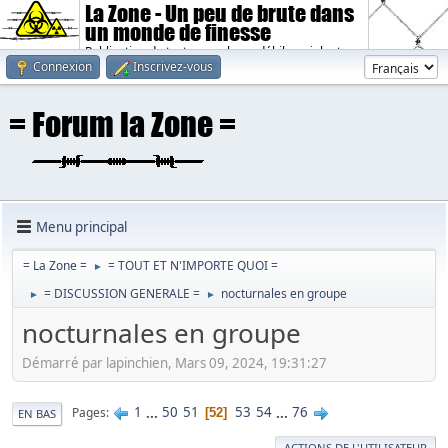
La Zone - Un peu de brute dans
un monde de finesse
Publication de textes sombres, débiles, violents.
Connexion
Inscrivez-vous
Menu principal
= La Zone =
= TOUT ET N'IMPORTE QUOI =
►
= DISCUSSION GENERALE =
nocturnales en groupe
►
►
nocturnales en groupe
Démarré par lapinchien, Mars 09, 2024, 19:31:27
1
...
50
51
53
54
...
76
Pages
52
EN BAS
ACTIONS DE L'UTILISATEUR