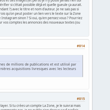
déos et des images (et perso je n'y poste jamais rien sur
fier si c'était possible déjà et quelle gueule ça aurait.
dant ?) avec le titre et nom d'auteur. Je ne sais pas si
e crois qu'on peut poster un lien vers le texte sur la Zone
e Instagram sinon ? Si oui, qu'en pensez vous ? Pourriez
 sur vos comptes les annonces des nouveaux textes (ou
#814
s de millions de publications et est utilisé par
ières acquisitions livresques avec les lecteurs
#815
layer. Si tu crées un compte La Zone, je le suivrai mais
 commente pas, je ne publie rien dessus sauf parfois