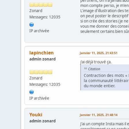
pertinent, on n'a jamais abo
mon compte perso, je m'en se
Zonard
L'image d'illustration des te
on peut poster le descriptif 
Messages: 12035
si on crée des stories (je n
vous me donner des conseils
IP archivée
seulement certains bien sûr
lapinchien
Janvier 11, 2025, 21:43:51
admin zonard
j'ai déjà trouvé ça.
Citation
Contraction des mots « 
Zonard
la communauté littérair
Messages: 12035
du monde entier.
IP archivée
Youki
Janvier 11, 2025, 21:48:14
admin zonard
J'ai un compte Insta mais il
concrètement ça ne rendra p