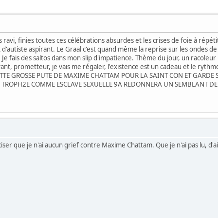
is ravi, finies toutes ces célébrations absurdes et les crises de foie à répéti
d'autiste aspirant. Le Graal c'est quand même la reprise sur les ondes de
Je fais des saltos dans mon slip d'impatience. Thème du jour, un racoleur
ant, prometteur, je vais me régaler, l'existence est un cadeau et le rythme
ETTE GROSSE PUTE DE MAXIME CHATTAM POUR LA SAINT CON ET GARDE S
N TROPH2E COMME ESCLAVE SEXUELLE 9A REDONNERA UN SEMBLANT DE 
er que je n'ai aucun grief contre Maxime Chattam. Que je n'ai pas lu, d'ail