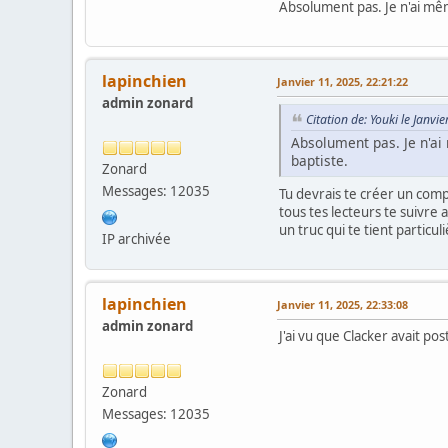
Absolument pas. Je n'ai mêm
lapinchien
Janvier 11, 2025, 22:21:22
admin zonard
Citation de: Youki le Janvi
Absolument pas. Je n'ai
baptiste.
Zonard
Messages: 12035
Tu devrais te créer un compt
tous tes lecteurs te suivre 
un truc qui te tient particu
IP archivée
lapinchien
Janvier 11, 2025, 22:33:08
admin zonard
J'ai vu que Clacker avait po
Zonard
Messages: 12035