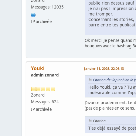
Zonard
publie rien dessus sauf 
Messages: 12035
Je n'ai pas l'impressio
me tromper.
Concernant les stories, 
IP archivée
barre entre tes publicati
Ok merci. Je pense quand mê
bouquins avec le hashtag B
Youki
Janvier 11, 2025, 22:06:13
admin zonard
Citation de: lapinchien le 
Hello Youki, ça va ? Tu 
indésirable comme l'app
Zonard
Messages: 624
J'avance prudemment. Lentem
(pas de plaintes en ce sens
IP archivée
Citation
T'as déjà essayé de pos