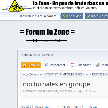
La Zone - Un peu de brute dans un
Publication de textes sombres, débiles, violents.
Bienvenue sur
= La Zone =
.
Connexion
Inscrivez-vo
Août 06, 2026, 14:59:38
Accueil
Rechercher
Calendrier
Mem
= La Zone =
= TOUT ET N'IMPORTE QUOI =
= DISCUSSIO
►
►
nocturnales en groupe
Démarré par lapinchien, Mars 09, 2024, 19:31:27
1
...
53
54
56
57
...
76
Pages
55
EN BAS