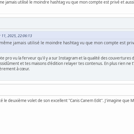
e jamais utilisé le moindre hashtag vu que mon compte est privé et aussi
er 11, 2025, 22:06:13
 même jamais utilisé le moindre hashtag vu que mon compte est privé
e pro vu la ferveur qu'il y a sur Instagram et la qualité des couvertures d
assidûment et tes maisons d'édition relayer tes contenus. En plus rien ne t
lièrement à cœur.
sté le deuxième volet de son excellent "Canis Canem Edit". J'imagine que Mil