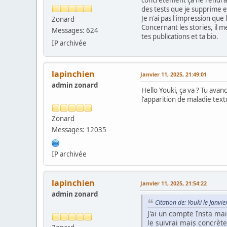
des tests que je supprime e
Je n'ai pas l'impression qu
Zonard
Concernant les stories, il m
Messages: 624
tes publications et ta bio.
IP archivée
lapinchien
Janvier 11, 2025, 21:49:01
admin zonard
Hello Youki, ça va ? Tu ava
l'apparition de maladie tex
Zonard
Messages: 12035
IP archivée
lapinchien
Janvier 11, 2025, 21:54:22
admin zonard
Citation de: Youki le Janvi
J'ai un compte Insta mai
le suivrai mais concrèt