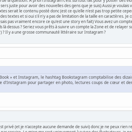
rdé la question. A priori Instagram c'est surtout fait pour y poster des vi
rs juste pour avoir des nouvelles des gens que je suis) Aussi je voulais véri
xtes serait le contenu posté donc (est ce qu'elle n'est pas trop petite cepen
des textes et si oui s'il n'y a pas de limitation de la taille en caractères. J
e sais pas vraiment encore ce qu'est une story en fait) Vous avez un compt
 là dessus ? Seriez vous prêts à suivre un compte la Zone et de relayer
) ? Il y a une grosse communauté littéraire sur Instagram ?
Book » et Instagram, le hashtag Bookstagram comptabilise des dizaine
e d'Instagram pour partager en photo, lectures coups de cœur et dern
 est privé (et je n'accepte aucune demande de suivi) donc je ne peux rien re
as service. Le mien me sert uniquement à suivre des illustrateurs, je ne