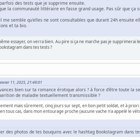
parfois des tests que je supprime ensuite.
n que la communauté littéraire en fasse grand usage. Pas sûr que ça s
il me semble qu'elles ne sont consultables que durant 24h ensuite ell
ons et ta bio.
me essayer, on verra bien. Au pire si ça ne marche pas je supprimerai le
ookstagram dans tes tests ?
Janvier 11, 2025, 21:49:01
avances bien sur ta romance érotique alors ? à force d'être toute la s
arition de maladie textuellement transmissible ?
ent mais sûrement, cinq jours sur sept, en bon petit soldat, et à priori 
, en tous cas, dans mon entourage proche (aucune vache n'a appelé le véto
ter des photos de tes bouquins avec le hashtag Bookstagram dans tes