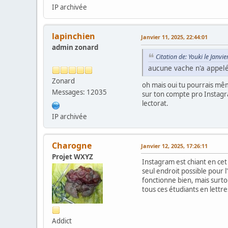
IP archivée
lapinchien
Janvier 11, 2025, 22:44:01
admin zonard
Citation de: Youki le Janvi
aucune vache n'a appelé
Zonard
oh mais oui tu pourrais mê
Messages: 12035
sur ton compte pro Instagram,
lectorat.
IP archivée
Charogne
Janvier 12, 2025, 17:26:11
Projet WXYZ
Instagram est chiant en cet 
seul endroit possible pour l
fonctionne bien, mais surtou
tous ces étudiants en lettr
Addict