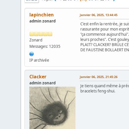
lapinchien
Janvier 06, 2025, 13:44:45
admin zonard
C'est enfin la rentrée, je su
rassurante pour mon esprit 
"ça commence aujourd'hui". 
leurs proches". C'est gouley
Zonard
PLAIT? CLACKER? BRÜLE C
Messages: 12035
DE FAUSTINE BOLLAERT E
IP archivée
Clacker
Janvier 06, 2025, 21:45:26
admin zonard
Je tiens quand même à précis
bracelets feng-shui.