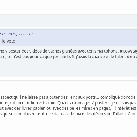
er 11, 2025, 22:06:13
 le véto
me y poster des vidéos de vaches glanées avec ton smartphone. #Cowstagr
 ce n'est pas pour ça que j'en parle. Si j'avais la chance et le talent d'être
aspect qu'il ne laisse pas ajouter des liens aux posts... compliqué donc d
'intégration d'un lien est la bio. Quant aux images à poster... je ne suis 
t avec des livres papier, ou avec des belles mises en pages... l'intérêt est
es qui se complaisent entre le dark academia et les décors de Tolkien. C