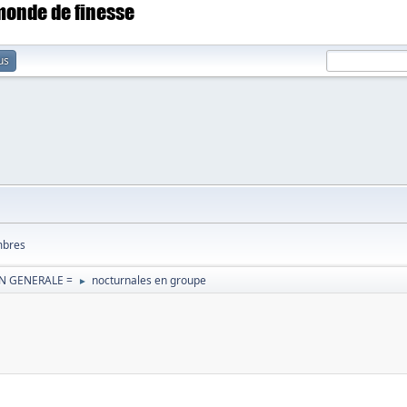
 monde de finesse
us
bres
N GENERALE =
nocturnales en groupe
►