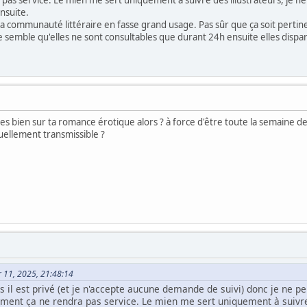
nsuite.
e la communauté littéraire en fasse grand usage. Pas sûr que ça soit pert
e semble qu'elles ne sont consultables que durant 24h ensuite elles dispara
nces bien sur ta romance érotique alors ? à force d'être toute la semaine 
tuellement transmissible ?
er 11, 2025, 21:48:14
s il est privé (et je n'accepte aucune demande de suivi) donc je ne pe
ement ça ne rendra pas service. Le mien me sert uniquement à suivre