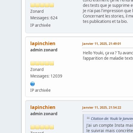
des tests que je supprime e
Je n'ai pas l'impression qu
Zonard
Concernant les stories, il m
Messages: 624
tes publications et ta bio.
IP archivée
lapinchien
Janvier 11, 2025, 21:49:01
admin zonard
Hello Youki, ça va ? Tu ava
l'apparition de maladie tex
Zonard
Messages: 12039
IP archivée
lapinchien
Janvier 11, 2025, 21:54:22
admin zonard
Citation de: Youki le Janvi
J'ai un compte Insta mai
le suivrai mais concrèt