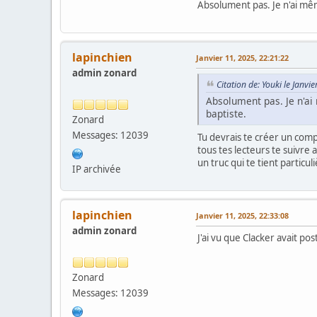
Absolument pas. Je n'ai mêm
lapinchien
Janvier 11, 2025, 22:21:22
admin zonard
Citation de: Youki le Janvi
Absolument pas. Je n'ai
baptiste.
Zonard
Messages: 12039
Tu devrais te créer un compt
tous tes lecteurs te suivre 
un truc qui te tient particu
IP archivée
lapinchien
Janvier 11, 2025, 22:33:08
admin zonard
J'ai vu que Clacker avait po
Zonard
Messages: 12039