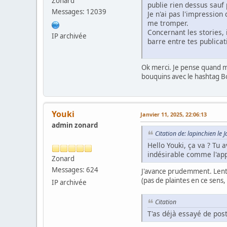
Zonard
publie rien dessus sauf 
Messages: 12039
Je n'ai pas l'impressio
me tromper.
Concernant les stories, 
IP archivée
barre entre tes publicati
Ok merci. Je pense quand mê
bouquins avec le hashtag B
Youki
Janvier 11, 2025, 22:06:13
admin zonard
Citation de: lapinchien le 
Hello Youki, ça va ? Tu 
indésirable comme l'app
Zonard
Messages: 624
J'avance prudemment. Lentem
(pas de plaintes en ce sens
IP archivée
Citation
T'as déjà essayé de pos