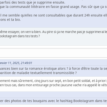
parfois des tests que je supprime ensuite.
n que la communauté littéraire en fasse grand usage. Pas sûr que ça s
il me semble qu'elles ne sont consultables que durant 24h ensuite ell
ons et ta bio.
me essayer, on verra bien. Au pire si ça ne marche pas je supprimerai le
ookstagram dans tes tests ?
Janvier 11, 2025, 21:49:01
avances bien sur ta romance érotique alors ? à force d'être toute la s
arition de maladie textuellement transmissible ?
ent mais sûrement, cinq jours sur sept, en bon petit soldat, et à priori 
, en tous cas, dans mon entourage proche (aucune vache n'a appelé le véto
ter des photos de tes bouquins avec le hashtag Bookstagram dans tes