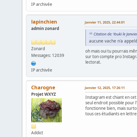
IP archivée
lapinchien
Janvier 11, 2025, 22:44:01
admin zonard
Citation de: Youki le Janvi
aucune vache n'a appelé
Zonard
oh mais oui tu pourrais mê
Messages: 12039
sur ton compte pro Instagram,
lectorat.
IP archivée
Charogne
Janvier 12, 2025, 17:26:11
Projet WXYZ
Instagram est chiant en cet 
seul endroit possible pour l
fonctionne bien, mais surtou
tous ces étudiants en lettr
Addict