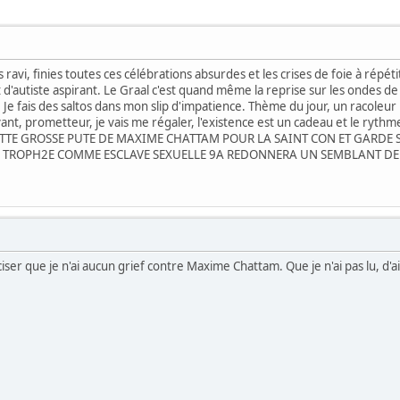
is ravi, finies toutes ces célébrations absurdes et les crises de foie à répéti
d'autiste aspirant. Le Graal c'est quand même la reprise sur les ondes de
Je fais des saltos dans mon slip d'impatience. Thème du jour, un racoleur
ant, prometteur, je vais me régaler, l'existence est un cadeau et le rythme
ETTE GROSSE PUTE DE MAXIME CHATTAM POUR LA SAINT CON ET GARDE S
N TROPH2E COMME ESCLAVE SEXUELLE 9A REDONNERA UN SEMBLANT DE 
er que je n'ai aucun grief contre Maxime Chattam. Que je n'ai pas lu, d'ail