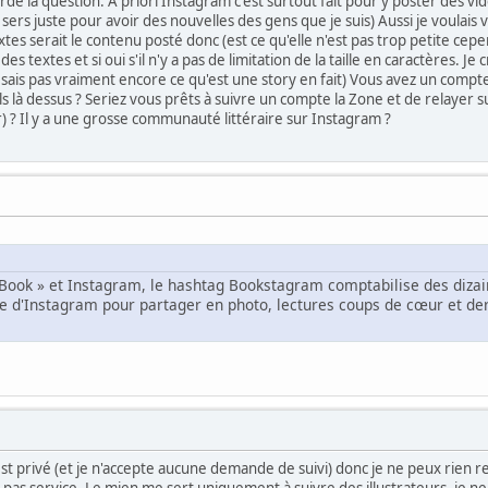
rdé la question. A priori Instagram c'est surtout fait pour y poster des vi
rs juste pour avoir des nouvelles des gens que je suis) Aussi je voulais véri
xtes serait le contenu posté donc (est ce qu'elle n'est pas trop petite cepen
des textes et si oui s'il n'y a pas de limitation de la taille en caractères. J
e sais pas vraiment encore ce qu'est une story en fait) Vous avez un compt
 là dessus ? Seriez vous prêts à suivre un compte la Zone et de relayer
) ? Il y a une grosse communauté littéraire sur Instagram ?
Book » et Instagram, le hashtag Bookstagram comptabilise des dizaine
e d'Instagram pour partager en photo, lectures coups de cœur et dern
 est privé (et je n'accepte aucune demande de suivi) donc je ne peux rien re
as service. Le mien me sert uniquement à suivre des illustrateurs, je ne