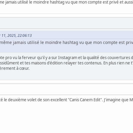
e jamais utilisé le moindre hashtag vu que mon compte est privé et aussi
er 11, 2025, 22:06:13
 même jamais utilisé le moindre hashtag vu que mon compte est privé
e pro vu la ferveur qu'il y a sur Instagram et la qualité des couvertures d
assidûment et tes maisons d'édition relayer tes contenus. En plus rien ne t
lièrement à cœur.
sté le deuxième volet de son excellent "Canis Canem Edit". J'imagine que Mil