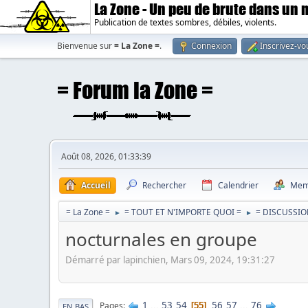
La Zone - Un peu de brute dans un
Publication de textes sombres, débiles, violents.
Bienvenue sur
= La Zone =
.
Connexion
Inscrivez-vo
Août 08, 2026, 01:33:39
Accueil
Rechercher
Calendrier
Mem
= La Zone =
= TOUT ET N'IMPORTE QUOI =
= DISCUSSIO
►
►
nocturnales en groupe
Démarré par lapinchien, Mars 09, 2024, 19:31:27
1
...
53
54
56
57
...
76
Pages
55
EN BAS