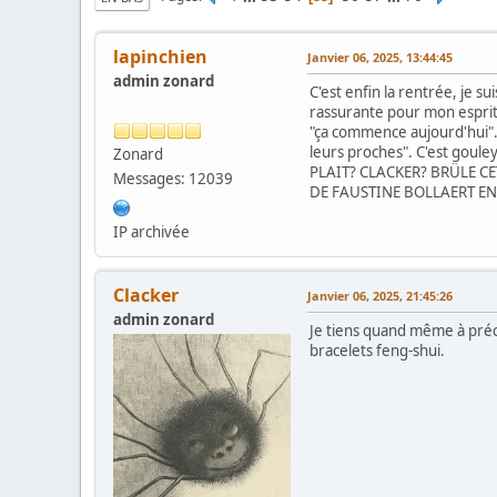
lapinchien
Janvier 06, 2025, 13:44:45
admin zonard
C'est enfin la rentrée, je su
rassurante pour mon esprit 
"ça commence aujourd'hui". 
leurs proches". C'est gouley
Zonard
PLAIT? CLACKER? BRÜLE C
Messages: 12039
DE FAUSTINE BOLLAERT E
IP archivée
Clacker
Janvier 06, 2025, 21:45:26
admin zonard
Je tiens quand même à précis
bracelets feng-shui.