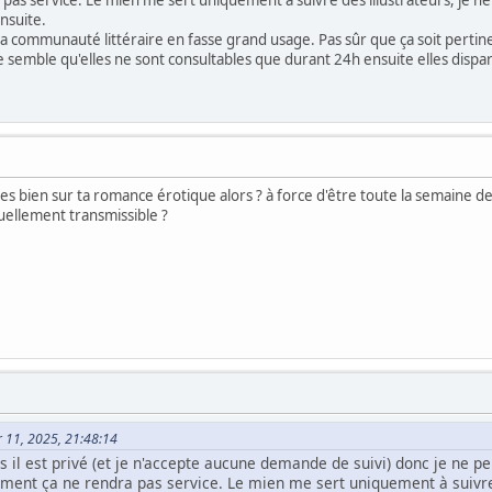
nsuite.
e la communauté littéraire en fasse grand usage. Pas sûr que ça soit pert
e semble qu'elles ne sont consultables que durant 24h ensuite elles dispara
nces bien sur ta romance érotique alors ? à force d'être toute la semaine 
tuellement transmissible ?
er 11, 2025, 21:48:14
s il est privé (et je n'accepte aucune demande de suivi) donc je ne pe
ement ça ne rendra pas service. Le mien me sert uniquement à suivre