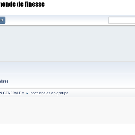
 monde de finesse
us
bres
N GENERALE =
nocturnales en groupe
►