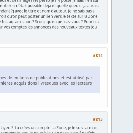
déos et des images (et perso je n'y poste jamais rien sur
fier si c'était possible déjà et quelle gueule ça aurait.
dant ?) avec le titre et nom d'auteur. Je ne sais pas si
e crois qu'on peut poster un lien vers le texte sur la Zone
e Instagram sinon ? Si oui, qu'en pensez vous ? Pourriez
 sur vos comptes les annonces des nouveaux textes (ou
#814
s de millions de publications et est utilisé par
ières acquisitions livresques avec les lecteurs
#815
layer. Si tu crées un compte La Zone, je le suivrai mais
 commente pas, je ne publie rien dessus sauf parfois