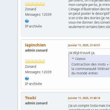
pertinent, on n'a jamais abo
mon compte perso, je m'en se
Zonard
L'image d'illustration des te
on peut poster le descriptif 
Messages: 12039
si on crée des stories (je n
vous me donner des conseils
IP archivée
seulement certains bien sûr
lapinchien
Janvier 11, 2025, 21:43:51
admin zonard
j'ai déjà trouvé ça.
Citation
Contraction des mots « 
Zonard
la communauté littérair
Messages: 12039
du monde entier.
IP archivée
Youki
Janvier 11, 2025, 21:48:14
admin zonard
J'ai un compte Insta mais il
concrètement ça ne rendra p