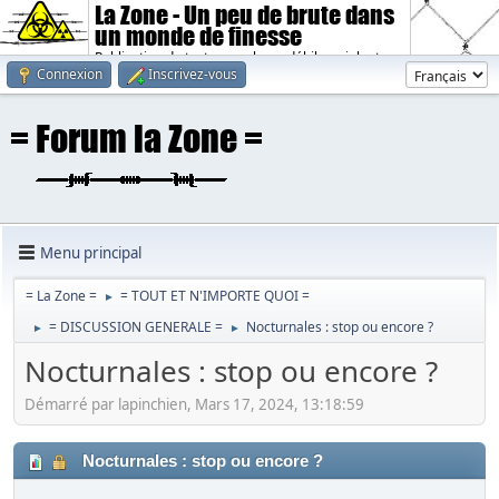
La Zone - Un peu de brute dans
un monde de finesse
Publication de textes sombres, débiles, violents.
Connexion
Inscrivez-vous
Menu principal
= La Zone =
= TOUT ET N'IMPORTE QUOI =
►
= DISCUSSION GENERALE =
Nocturnales : stop ou encore ?
►
►
Nocturnales : stop ou encore ?
Démarré par lapinchien, Mars 17, 2024, 13:18:59
Nocturnales : stop ou encore ?