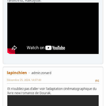
l'antéchrist, HaiKulysse.
lapinchien
admin zonard
Décembre 25, 2024, 14:07:40
#6
Et n'oubliez pas d'aller voir l'adaptation cinématographique du
livre new romance de Dourak.