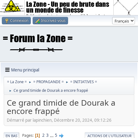
La Zone - Un peu de brute dans
un monde de finesse
Publication de textes sombres, débiles, violents.
Connexion
Inscrivez-vous
Menu principal
= La Zone =
= PROPAGANDE =
= INITIATIVES =
►
►
Ce grand timide de Dourak a encore frappé
►
Ce grand timide de Dourak a
encore frappé
Démarré par lapinchien, Décembre 20, 2024, 09:12:26
2
3
...
5
Pages
1
EN BAS
ACTIONS DE L'UTILISATEUR