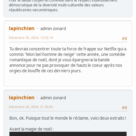
Pour le débat citoyen et convivial dans le respect indivisiblement
démocratique de la diversité multi-culturelle des valeurs
républicaines oecuméniques.
lapinchien
admin zonard
Décembre 26, 2024, 12:02:14
#8
Tu devrais concentrer toute ta force de frappe sur Netflix qui a
commis "Mon bel homme de neige" cette année, une comédie
romantique de noël, dont je vous épargnerai la bande
annonce pour ne pas provoquer de hauts le coeur après nos
orgies de bouffe de ces derniers jours.
lapinchien
admin zonard
Décembre 26, 2024, 21:30:05
#9
Bon, ok. Puisque tout le monde le réclame, voici deux extraits !
Avant la magie de noël :