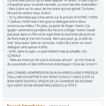
s'y attendait plus et qu'on allait appeler le SAMU. Et alors qu'on
s'inquiétait pour ta santé mentale, tu nous fais des chatouilles !
- Rien à dire sur le cœur de ton texte qui est génial. Tu évites
l'écueil du ventre mou, bravo !
- Tu t'y attendais pas à ma vanne sur le procès d'OUTRO ? HEIN
? Cadeau ! NON mais c'est quoi ce dialogue entre deux
inconnus au milieu ? En plus, ça parle de Roger Hanin ! J'ai
gogler vainement pendant des heures si Roger Hanin n'avait
pas joué dans un film où le sujet était le tourisme (de près ou
de loin) mais je n'ai rien trouvé. Rien que pour ça, à coté du
mot "pourquoi" dans le Larousse, il devrait y avoir ce court
dialogue sans queue ni tête.
- la fin, dans le sujet, un poil militant mais je pinaille, c'es
G2NIAL§
- "Mais au moins je me suis à nouveau amusé" : Je t'en foutrai
du sous-texte et des références éclectiques ! Dourak, à mort !
J4AI COMME L4IMPRESSION QU4UN AIRBUS A380 0 PRESQUE
FAILLI ME D2CAPITER § OH? NON? D2SOL2? C4EST JUSTE LE
BON GROS SOUFFLE 2PIQUE DE LA CHANSON DE DOURAK
QUI VIENT DE ME PASSER PAR DESSUS LA TËTE §