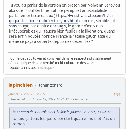
Tu voulais parler de la version en breton par Nolwenn Leroy ou
alors de "Fioul Sentimental", ce pamphlet anti-capitaliste
parfaitement scandaleux (
https://lyricstranslate.com/fr/les-
goguettes-fioul-sentimental-lyrics.html
) commis, semble-t-il
sans rougir, par quatre enrougis, le genre d'individus
irrécupérables qu'il faudra bien fusiller à la libération, quand
sera enfin boutée hors de France la racaille gauchiasse qui
mène ce pays à sa perte depuis des décennies ?
Pour le débat citoyen et convivial dans le respect indivisiblement
démocratique de la diversité multi-culturelle des valeurs
républicaines oecuméniques.
lapinchien
admin zonard
Janvier 17, 2025, 15:26:55
#39
Dernière édition
: Janvier 17, 2025, 16:40:11 par lapinchien
Citation de: Dourak Smerdiakov le Janvier 17, 2025, 13:06:12
tu fais ça tous les jours pendant quatre mois et t'as un
roman.