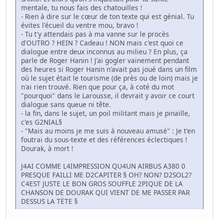
mentale, tu nous fais des chatouilles !
- Rien à dire sur le cœur de ton texte qui est génial. Tu
évites l'écueil du ventre mou, bravo !
- Tu t'y attendais pas à ma vanne sur le procès
d'OUTRO ? HEIN ? Cadeau ! NON mais c'est quoi ce
dialogue entre deux inconnus au milieu ? En plus, ça
parle de Roger Hanin ! J'ai gogler vainement pendant
des heures si Roger Hanin n'avait pas joué dans un film
où le sujet était le tourisme (de près ou de loin) mais je
n'ai rien trouvé. Rien que pour ça, à coté du mot
"pourquoi" dans le Larousse, il devrait y avoir ce court
dialogue sans queue ni tête.
- la fin, dans le sujet, un poil militant mais je pinaille,
c'es G2NIAL§
- "Mais au moins je me suis à nouveau amusé" : Je t'en
foutrai du sous-texte et des références éclectiques !
Dourak, à mort !
J4AI COMME L4IMPRESSION QU4UN AIRBUS A380 0
PRESQUE FAILLI ME D2CAPITER § OH? NON? D2SOL2?
C4EST JUSTE LE BON GROS SOUFFLE 2PIQUE DE LA
CHANSON DE DOURAK QUI VIENT DE ME PASSER PAR
DESSUS LA TËTE §