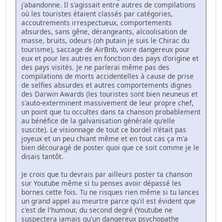
j'abandonne. Il s'agissait entre autres de compilations
où les touristes étaient classés par catégories,
accoutrements irrespectueux, comportements
absurdes, sans gêne, dérangeants, alcoolisation de
masse, bruits, odeurs (oh putain je suis le Chirac du
tourisme), saccage de AirBnb, voire dangereux pour
eux et pour les autres en fonction des pays d'origine et
des pays visités. Je ne parlerai même pas des
compilations de morts accidentelles à cause de prise
de selfies absurdes et autres comportements dignes
des Darwin Awards (les touristes sont bien neuneus et
s'auto-exterminent massivement de leur propre chef,
un point que tu occultes dans ta chanson probablement
au bénéfice de la galvanisation générale qu'elle
suscite). Le visionnage de tout ce bordel n'était pas
joyeux et un peu chiant même et en tout cas ça m'a
bien découragé de poster quoi que ce soit comme je le
disais tantôt.
Je crois que tu devrais par ailleurs poster ta chanson
sur Youtube même si tu penses avoir dépassé les
bornes cette fois. Tu ne risques rien même si tu lances
un grand appel au meurtre parce qu'il est évident que
c'est de l'humour, du second degré (Youtube ne
suspectera jamais qu'un dangereux psychopathe