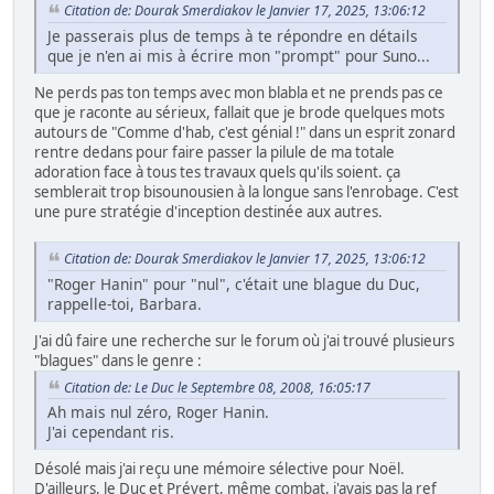
Citation de: Dourak Smerdiakov le Janvier 17, 2025, 13:06:12
Je passerais plus de temps à te répondre en détails
que je n'en ai mis à écrire mon "prompt" pour Suno...
Ne perds pas ton temps avec mon blabla et ne prends pas ce
que je raconte au sérieux, fallait que je brode quelques mots
autours de "Comme d'hab, c'est génial !" dans un esprit zonard
rentre dedans pour faire passer la pilule de ma totale
adoration face à tous tes travaux quels qu'ils soient. ça
semblerait trop bisounousien à la longue sans l'enrobage. C'est
une pure stratégie d'inception destinée aux autres.
Citation de: Dourak Smerdiakov le Janvier 17, 2025, 13:06:12
"Roger Hanin" pour "nul", c'était une blague du Duc,
rappelle-toi, Barbara.
J'ai dû faire une recherche sur le forum où j'ai trouvé plusieurs
"blagues" dans le genre :
Citation de: Le Duc le Septembre 08, 2008, 16:05:17
Ah mais nul zéro, Roger Hanin.
J'ai cependant ris.
Désolé mais j'ai reçu une mémoire sélective pour Noël.
D'ailleurs, le Duc et Prévert, même combat, j'avais pas la ref