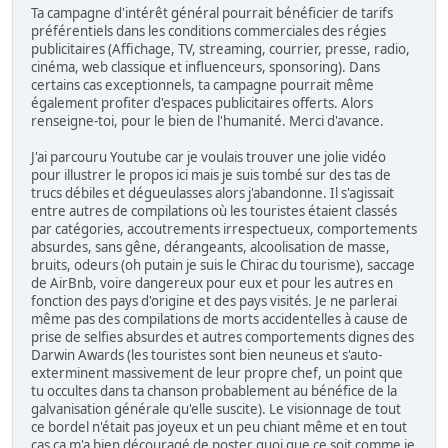
Ta campagne d'intérêt général pourrait bénéficier de tarifs
préférentiels dans les conditions commerciales des régies
publicitaires (Affichage, TV, streaming, courrier, presse, radio,
cinéma, web classique et influenceurs, sponsoring). Dans
certains cas exceptionnels, ta campagne pourrait même
également profiter d'espaces publicitaires offerts. Alors
renseigne-toi, pour le bien de l'humanité. Merci d'avance.
J'ai parcouru Youtube car je voulais trouver une jolie vidéo
pour illustrer le propos ici mais je suis tombé sur des tas de
trucs débiles et dégueulasses alors j'abandonne. Il s'agissait
entre autres de compilations où les touristes étaient classés
par catégories, accoutrements irrespectueux, comportements
absurdes, sans gêne, dérangeants, alcoolisation de masse,
bruits, odeurs (oh putain je suis le Chirac du tourisme), saccage
de AirBnb, voire dangereux pour eux et pour les autres en
fonction des pays d'origine et des pays visités. Je ne parlerai
même pas des compilations de morts accidentelles à cause de
prise de selfies absurdes et autres comportements dignes des
Darwin Awards (les touristes sont bien neuneus et s'auto-
exterminent massivement de leur propre chef, un point que
tu occultes dans ta chanson probablement au bénéfice de la
galvanisation générale qu'elle suscite). Le visionnage de tout
ce bordel n'était pas joyeux et un peu chiant même et en tout
cas ça m'a bien découragé de poster quoi que ce soit comme je