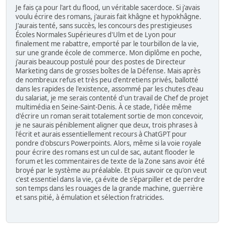
Je fais ça pour l'art du flood, un véritable sacerdoce. Si j'avais
voulu écrire des romans, j'aurais fait khâgne et hypokhâgne.
J'aurais tenté, sans succès, les concours des prestigieuses
Écoles Normales Supérieures d'Ulm et de Lyon pour
finalement me rabattre, emporté par le tourbillon de la vie,
sur une grande école de commerce. Mon diplôme en poche,
j'aurais beaucoup postulé pour des postes de Directeur
Marketing dans de grosses boîtes de la Défense. Mais après
de nombreux refus et très peu d'entretiens privés, ballotté
dans les rapides de l'existence, assommé par les chutes d'eau
du salariat, je me serais contenté d'un travail de Chef de projet
multimédia en Seine-Saint-Denis. À ce stade, l'idée même
d'écrire un roman serait totalement sortie de mon concevoir,
je ne saurais péniblement aligner que deux, trois phrases à
l'écrit et aurais essentiellement recours à ChatGPT pour
pondre d'obscurs Powerpoints. Alors, même si la voie royale
pour écrire des romans est un cul de sac, autant flooder le
forum et les commentaires de texte de la Zone sans avoir été
broyé par le système au préalable. Et puis savoir ce qu'on veut
c'est essentiel dans la vie, ça évite de s'éparpiller et de perdre
son temps dans les rouages de la grande machine, guerrière
et sans pitié, à émulation et sélection fratricides.