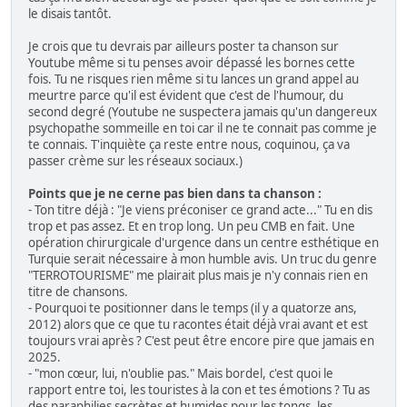
le disais tantôt.
Je crois que tu devrais par ailleurs poster ta chanson sur
Youtube même si tu penses avoir dépassé les bornes cette
fois. Tu ne risques rien même si tu lances un grand appel au
meurtre parce qu'il est évident que c'est de l'humour, du
second degré (Youtube ne suspectera jamais qu'un dangereux
psychopathe sommeille en toi car il ne te connait pas comme je
te connais. T'inquiète ça reste entre nous, coquinou, ça va
passer crème sur les réseaux sociaux.)
Points que je ne cerne pas bien dans ta chanson :
- Ton titre déjà : "Je viens préconiser ce grand acte..." Tu en dis
trop et pas assez. Et en trop long. Un peu CMB en fait. Une
opération chirurgicale d'urgence dans un centre esthétique en
Turquie serait nécessaire à mon humble avis. Un truc du genre
"TERROTOURISME" me plairait plus mais je n'y connais rien en
titre de chansons.
- Pourquoi te positionner dans le temps (il y a quatorze ans,
2012) alors que ce que tu racontes était déjà vrai avant et est
toujours vrai après ? C'est peut être encore pire que jamais en
2025.
- "mon cœur, lui, n'oublie pas." Mais bordel, c'est quoi le
rapport entre toi, les touristes à la con et tes émotions ? Tu as
des paraphilies secrètes et humides pour les tongs, les