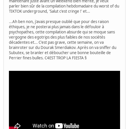
maintenant juste avant un weekend bien mérité, je veux
parler bien sûr de la compilation hebdomadaire du worst of du
TIKTOK underground, 'Salut c'est cringe !' et...
...Ah ben non, j'avais presque oublié que pour des raison
éthiques, je ne posterai plus jamais dans le défouloir à
psychopathes, cette compilation absurde qui se moque sans
vergogne des egotrips des plus faibles de nos sociétés
décadentes et... C'est pas grave, cette semaine, on va
brainroter sur du Dourak Smerdiakov. Après on va sniffer du
Subutex, se branler et déboucher une bonne bouteille de
Perrier fines bulles. C4EST TROP LA FIESTA §