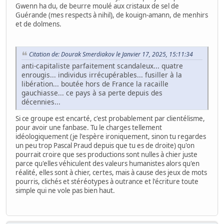
Gwenn ha du, de beurre moulé aux cristaux de sel de
Guérande (mes respects à nihil), de kouign-amann, de menhirs
et de dolmens.
Citation de: Dourak Smerdiakov le Janvier 17, 2025, 15:11:34
anti-capitaliste parfaitement scandaleux... quatre
enrougis... individus irrécupérables... fusiller à la
libération... boutée hors de France la racaille
gauchiasse... ce pays à sa perte depuis des
décennies...
Si ce groupe est encarté, c'est probablement par clientélisme,
pour avoir une fanbase. Tu le charges tellement
idéologiquement (je l'espère ironiquement, sinon tu regardes
un peu trop Pascal Praud depuis que tu es de droite) qu'on
pourrait croire que ses productions sont nulles à chier juste
parce qu'elles véhiculent des valeurs humanistes alors qu'en
réalité, elles sont à chier, certes, mais à cause des jeux de mots
pourris, clichés et stéréotypes à outrance et l'écriture toute
simple qui ne vole pas bien haut.