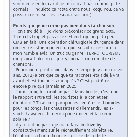
sommeille en toi car il ne te connait pas comme je te
connais. T'inquiète ça reste entre nous, coquinou, ça va
passer crème sur les réseaux sociaux.)
Points que je ne cerne pas bien dans ta chanson :
- Ton titre déjà : "Je viens préconiser ce grand acte..."
Tu en dis trop et pas assez. Et en trop long. Un peu
CMB en fait. Une opération chirurgicale d'urgence dans
un centre esthétique en Turquie serait nécessaire à
mon humble avis. Un truc du genre "TERROTOURISME"
me plairait plus mais je n'y connais rien en titre de
chansons.
- Pourquoi te positionner dans le temps (il y a quatorze
ans, 2012) alors que ce que tu racontes était déjà vrai
avant et est toujours vrai après ? C'est peut être
encore pire que jamais en 2025.
- "mon cœur, lui, n'oublie pas." Mais bordel, c'est quoi
le rapport entre toi, les touristes à la con et tes
émotions ? Tu as des paraphilies secrètes et humides
pour les tongs, les chaussettes d'allemands, les T-
shirts hawaïens, le dermophile indien et la crème
solaire ?
- il y a tout un passage où tu fais un drive-by
consécutivement sur le réchauffement planétaire,
l'écologie, la haute finance, la crise de la dette