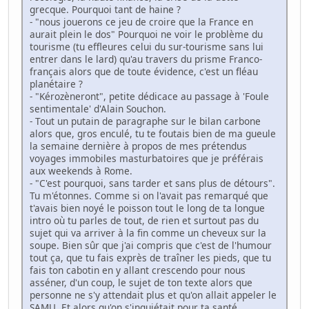
grecque. Pourquoi tant de haine ?
- "nous jouerons ce jeu de croire que la France en
aurait plein le dos" Pourquoi ne voir le problème du
tourisme (tu effleures celui du sur-tourisme sans lui
entrer dans le lard) qu'au travers du prisme Franco-
français alors que de toute évidence, c'est un fléau
planétaire ?
- "Kérozèneront", petite dédicace au passage à 'Foule
sentimentale' d'Alain Souchon.
- Tout un putain de paragraphe sur le bilan carbone
alors que, gros enculé, tu te foutais bien de ma gueule
la semaine dernière à propos de mes prétendus
voyages immobiles masturbatoires que je préférais
aux weekends à Rome.
- "C'est pourquoi, sans tarder et sans plus de détours".
Tu m'étonnes. Comme si on l'avait pas remarqué que
t'avais bien noyé le poisson tout le long de ta longue
intro où tu parles de tout, de rien et surtout pas du
sujet qui va arriver à la fin comme un cheveux sur la
soupe. Bien sûr que j'ai compris que c'est de l'humour
tout ça, que tu fais exprès de traîner les pieds, que tu
fais ton cabotin en y allant crescendo pour nous
asséner, d'un coup, le sujet de ton texte alors que
personne ne s'y attendait plus et qu'on allait appeler le
SAMU. Et alors qu'on s'inquiétait pour ta santé