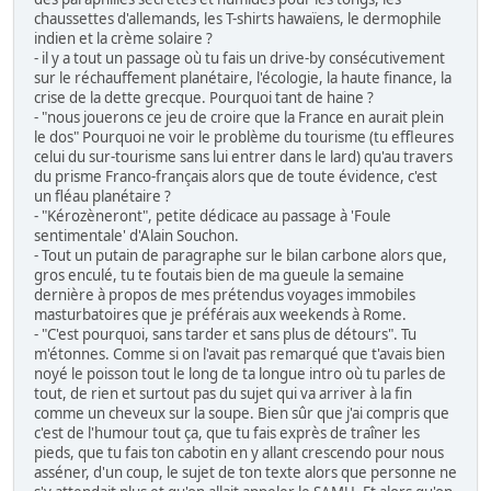
chaussettes d'allemands, les T-shirts hawaïens, le dermophile
indien et la crème solaire ?
- il y a tout un passage où tu fais un drive-by consécutivement
sur le réchauffement planétaire, l'écologie, la haute finance, la
crise de la dette grecque. Pourquoi tant de haine ?
- "nous jouerons ce jeu de croire que la France en aurait plein
le dos" Pourquoi ne voir le problème du tourisme (tu effleures
celui du sur-tourisme sans lui entrer dans le lard) qu'au travers
du prisme Franco-français alors que de toute évidence, c'est
un fléau planétaire ?
- "Kérozèneront", petite dédicace au passage à 'Foule
sentimentale' d'Alain Souchon.
- Tout un putain de paragraphe sur le bilan carbone alors que,
gros enculé, tu te foutais bien de ma gueule la semaine
dernière à propos de mes prétendus voyages immobiles
masturbatoires que je préférais aux weekends à Rome.
- "C'est pourquoi, sans tarder et sans plus de détours". Tu
m'étonnes. Comme si on l'avait pas remarqué que t'avais bien
noyé le poisson tout le long de ta longue intro où tu parles de
tout, de rien et surtout pas du sujet qui va arriver à la fin
comme un cheveux sur la soupe. Bien sûr que j'ai compris que
c'est de l'humour tout ça, que tu fais exprès de traîner les
pieds, que tu fais ton cabotin en y allant crescendo pour nous
asséner, d'un coup, le sujet de ton texte alors que personne ne