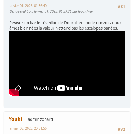
Janvier 01, 2025, 01:36:40
#31
Dernière édition
: Janvier 01, 2025, 01:39:26 par lapinchien
Revivez en live le réveillon de Dourak en mode gonzo car aux
âmes bien nées la valeur n'attend pas les escalopes panées.
Youki
admin zonard
Janvier 05, 2025, 20:31:56
#32