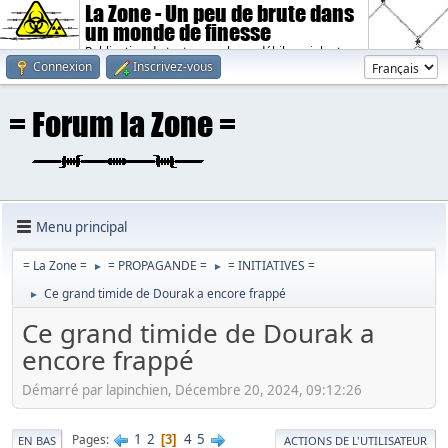
La Zone - Un peu de brute dans
un monde de finesse
Publication de textes sombres, débiles, violents.
Connexion
Inscrivez-vous
Menu principal
= La Zone =
= PROPAGANDE =
= INITIATIVES =
►
►
Ce grand timide de Dourak a encore frappé
►
Ce grand timide de Dourak a
encore frappé
Démarré par lapinchien, Décembre 20, 2024, 09:12:26
1
2
4
5
Pages
3
EN BAS
ACTIONS DE L'UTILISATEUR