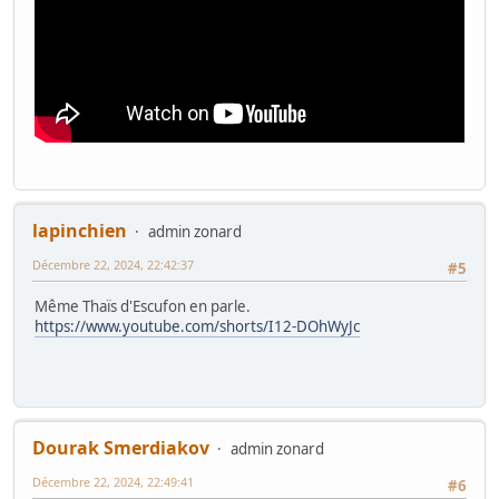
lapinchien
admin zonard
Décembre 22, 2024, 22:42:37
#5
Même Thaïs d'Escufon en parle.
https://www.youtube.com/shorts/I12-DOhWyJc
Dourak Smerdiakov
admin zonard
Décembre 22, 2024, 22:49:41
#6