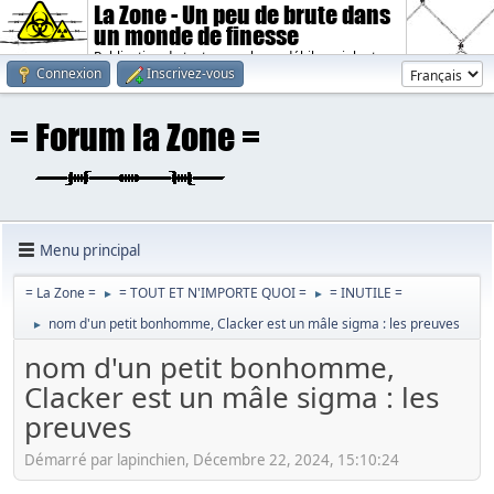
La Zone - Un peu de brute dans
un monde de finesse
Publication de textes sombres, débiles, violents.
Connexion
Inscrivez-vous
Menu principal
= La Zone =
= TOUT ET N'IMPORTE QUOI =
= INUTILE =
►
►
nom d'un petit bonhomme, Clacker est un mâle sigma : les preuves
►
nom d'un petit bonhomme,
Clacker est un mâle sigma : les
preuves
Démarré par lapinchien, Décembre 22, 2024, 15:10:24