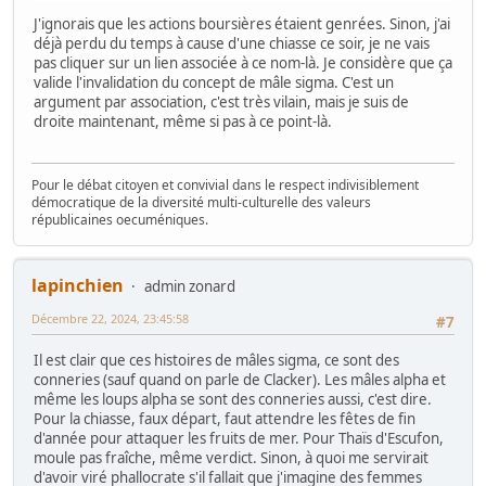
J'ignorais que les actions boursières étaient genrées. Sinon, j'ai
déjà perdu du temps à cause d'une chiasse ce soir, je ne vais
pas cliquer sur un lien associée à ce nom-là. Je considère que ça
valide l'invalidation du concept de mâle sigma. C'est un
argument par association, c'est très vilain, mais je suis de
droite maintenant, même si pas à ce point-là.
Pour le débat citoyen et convivial dans le respect indivisiblement
démocratique de la diversité multi-culturelle des valeurs
républicaines oecuméniques.
lapinchien
admin zonard
Décembre 22, 2024, 23:45:58
#7
Il est clair que ces histoires de mâles sigma, ce sont des
conneries (sauf quand on parle de Clacker). Les mâles alpha et
même les loups alpha se sont des conneries aussi, c'est dire.
Pour la chiasse, faux départ, faut attendre les fêtes de fin
d'année pour attaquer les fruits de mer. Pour Thaïs d'Escufon,
moule pas fraîche, même verdict. Sinon, à quoi me servirait
d'avoir viré phallocrate s'il fallait que j'imagine des femmes