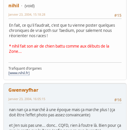
nihil
(void)
Janvier 23, 2004, 15:18:28
#15
En fait, ce qu'il faudrait, c'est que tu vienne poster quelques
chroniques de vrai goth sur Taedium, pour salement nous
réorienter nos races !
* nihil fait son air de chien battu comme aux débuts de la
Zone...
Trafiquant d'organes
[www.nihil.fr]
Gwenwyfhar
Janvier 23, 2004, 16:05:15
#16
nan nan ça a marché à une époque mais ça marche plus ! (ça
doit être l'effet photo pas assez convaincante)
et j'en suis pas une... donc.. CQFD, rien à foutre là. Bien pour ça