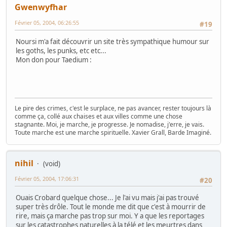
Gwenwyfhar
Février 05, 2004, 06:26:55
#19
Noursi m'a fait découvrir un site très sympathique humour sur
les goths, les punks, etc etc...
Mon don pour Taedium :
Le pire des crimes, c'est le surplace, ne pas avancer, rester toujours là
comme ça, collé aux chaises et aux villes comme une chose
stagnante. Moi, je marche, je progresse. Je nomadise, j'erre, je vais.
Toute marche est une marche spirituelle. Xavier Grall, Barde Imaginé.
nihil
(void)
Février 05, 2004, 17:06:31
#20
Ouais Crobard quelque chose... Je l'ai vu mais j'ai pas trouvé
super très drôle. Tout le monde me dit que c'est à mourrir de
rire, mais ça marche pas trop sur moi. Y a que les reportages
sur les catastrophes naturelles à la télé et les meurtres dans