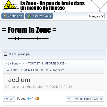
La Zone - Un peu de brute dans
un monde de finesse
Publication de textes sombres, débiles, violents.
Connexion
Inscrivez-vous
Menu principal
= La Zone =
= TOUT ET N'IMPORTE QUOI =
►
= DISCUSSION GENERALE =
Taedium
►
►
Taedium
Démarré par nihil, Janvier 19, 2004, 21:04:42
1
Pages
2
EN BAS
ACTIONS DE L'UTILISATEUR