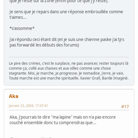
que je reste sur la Zone (enfin pour ce que j'y reste).
Je sens que je repars dans une réponse embrouillée comme
t'aimes...
*s'assomme*
j'ai répondu ceci étant dit (et je suis une chienne paske j'ai tjrs
pas forwardé les débuts des forums)
Le pire des crimes, c'est le surplace, ne pas avancer, rester toujours là
comme ça, collé aux chaises et aux villes comme une chose
stagnante. Moi, je marche, je progresse. Je nomadise, j'erre, je vais.
Toute marche est une marche spirituelle. Xavier Grall, Barde Imaginé.
Aka
Janvier 23, 2004, 17:47:41
#17
Aka, j'pourrais te dire "ma lapine" mais on n'a pas encore
couché ensemble donc tu comprendras que...