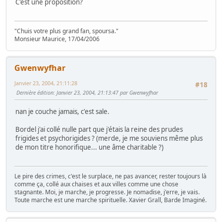
C'est une proposition?
"Chuis votre plus grand fan, spoursa."
Monsieur Maurice, 17/04/2006
Gwenwyfhar
Janvier 23, 2004, 21:11:28
#18
Dernière édition
: Janvier 23, 2004, 21:13:47 par Gwenwyfhar
nan je couche jamais, c'est sale.
Bordel j'ai collé nulle part que j'étais la reine des prudes
frigides et psychorigides ? (merde, je me souviens même plus
de mon titre honorifique... une âme charitable ?)
Le pire des crimes, c'est le surplace, ne pas avancer, rester toujours là
comme ça, collé aux chaises et aux villes comme une chose
stagnante. Moi, je marche, je progresse. Je nomadise, j'erre, je vais.
Toute marche est une marche spirituelle. Xavier Grall, Barde Imaginé.