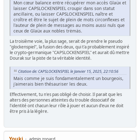
Mon cœur balance entre récupérer mon accès Glaüx et
laisser CAPSLOCKENSPIEL croupir dans son statut
ancillaire, ou laisser CAPSLOCKENSPIEL naître et
croître et être le sujet de plein de mots circonflexes et
l'auteur de plein de messages au moins aussi nuls que
ceux de Glaüx aux nobles trëmäs.
La troisième voie, la plus sage, serait de prendre le pseudo
"glockenspiel", la fusion des deux, qui t'a probablement inspiré
le crypto-germanique "CAPSLOCKENSPIEL" et aurait dû mettre
Dourak sur la piste de ta véritable identité.
Citation de: CAPSLOCKENSPIEL le Janvier 15, 2025, 22:10:56
Mais comme je suis fondamentalement un bourgeois,
j'aimerais bien thésauriser les deux.
Effectivement, tu n'es pas obligé de choisir. Il parait que les
alters des personnes atteintes du trouble dissociatif de
l'identité ont chacun leur rôle à jouer et aucun d'eux ne doit
être pris à la légère.
Youki
admin zonard