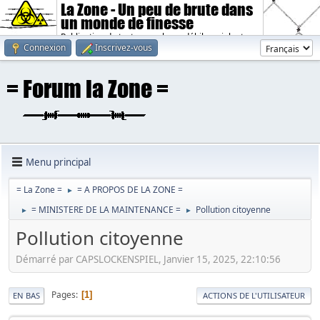
La Zone - Un peu de brute dans
un monde de finesse
Publication de textes sombres, débiles, violents.
Connexion
Inscrivez-vous
Menu principal
= La Zone =
= A PROPOS DE LA ZONE =
►
= MINISTERE DE LA MAINTENANCE =
Pollution citoyenne
►
►
Pollution citoyenne
Démarré par CAPSLOCKENSPIEL, Janvier 15, 2025, 22:10:56
Pages
1
EN BAS
ACTIONS DE L'UTILISATEUR