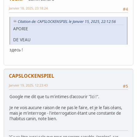
Janvier 18, 2025, 23:18:24
#4
Citation de: CAPSLOCKENSPIEL le Janvier 15, 2025, 22:12:56
APORIE
DE VEAU
здесь !
CAPSLOCKENSPIEL
Janvier 19, 2025, 12:23:43
#5
Google me dit que tu m'intimes d'accourir "Ici !".
Je ne vois aucune raison de ne pas le faire, et je le fais céans,
mais je m'interroge - l'interrogation étant une constante de
l'habitus canin, note bien.
"Ça va être aussi sale que nous en serons capable, j'espère", car