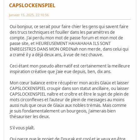
CAPSLOCKENSPIEL
Janvier 15, 2025, 22:10:56
Oui bonjour, ce serait pour faire chier les gens qui savent faire
des trucs techniques et fouiller dans les paramètres de
compte. J'ai perdu mon mot de passe forum et mon mot de
passe site, et HEUREUSEMENT HAHAHAHA ILS SONT
ENREGISTR2S DANS MON ORDINah non merde, dans celui qui
a cramé il y a déjà deux ans, à vue de nez chauve.
Ceci étant mon pseudo alternatif est certainement la meilleure
inspiration créative que j'aie eue depuis, ben, dix ans.
Mon cœur balance entre récupérer mon accès Glaüx et laisser
CAPSLOCKENSPIEL croupir dans son statut ancillaire, ou laisser
CAPSLOCKENSPIEL naître et croître et être le sujet de plein de
mots circonflexes et l'auteur de plein de messages au moins
aussi nuls que ceux de Glaüx aux nobles trëmäs. Mais comme
je suis fondamentalement un bourgeois, j'aimerais bien
thésauriser les deux.
S'il vous plaît.
Oui parce que le projet de Dourak est cool et je veux en être,