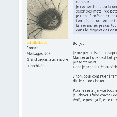
Bonjour,
Je recherche le ou la dé
selon ses mots, "de bott
Je tiens à prévenir Cla
t'empêcher de remporter
En revanche, je suis tou
dans le respect des ges
Bonjour,
Zonard
Je me permets de me signal
Messages: 908
Maintenant que c'est fait, j
Grand Inquisiteur, encore
présentement.
IP archivée
Donc je prends très au séri
Sinon, pour continuer à fan
dit "le cul
de
Clacker".
Pour le reste, j'invite tous
je vais vous faire cracher d
Voilà, je pose ça là, et je 