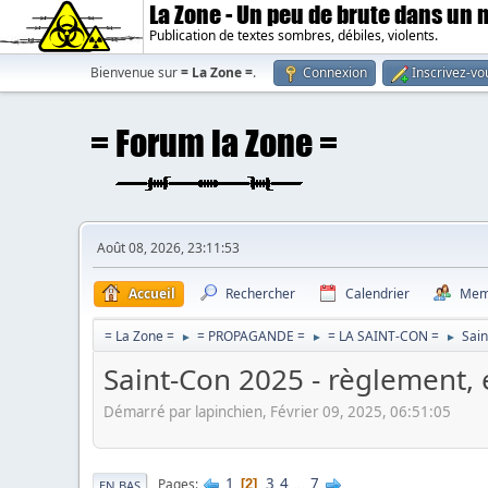
La Zone - Un peu de brute dans un
Publication de textes sombres, débiles, violents.
Bienvenue sur
= La Zone =
.
Connexion
Inscrivez-vo
Août 08, 2026, 23:11:53
Accueil
Rechercher
Calendrier
Mem
= La Zone =
= PROPAGANDE =
= LA SAINT-CON =
Sain
►
►
►
Saint-Con 2025 - règlement, 
Démarré par lapinchien, Février 09, 2025, 06:51:05
1
3
4
...
7
Pages
2
EN BAS