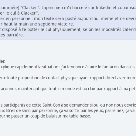
nommé(e) "Clacker". Lapinchien m'a harcelé sur linkedin et copainsdav
er le cul à Clacker".
cker en personne : mon texte sera posté aujourd'hui même et ne devr
 haut la main une septième victoire.
t disposé à te botter le cul physiquement, selon les modalités calen
tes barrière.
er.
'explique rapidement la situation : j'ai tendance à faire le fanfaron dans
eux toute proposition de contact physique ayant rapport direct avec mon 
faronner, maintenant que tout le monde est au clair par rapport à ma petit
 les participants de cette Saint-Con à se demander si oui ou non nous devr
eux litres de sang par personne, ça va sortir par les yeux, par le nez, ça v
retourne passer un coup de balai sur ma table basse.