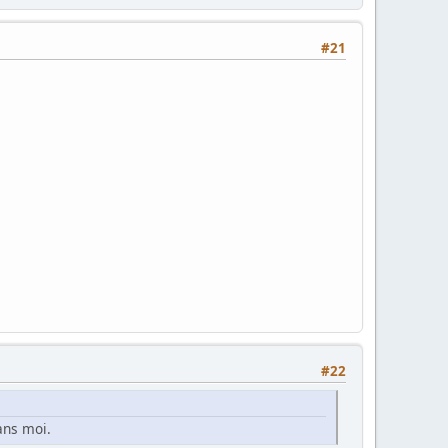
#21
#22
sans moi.