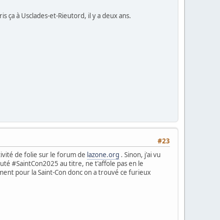
is ça à Usclades-et-Rieutord, il y a deux ans.
#23
ivité de folie sur le forum de
lazone.org
. Sinon, j'ai vu
jouté #SaintCon2025 au titre, ne t'affole pas en le
ment pour la Saint-Con donc on a trouvé ce furieux