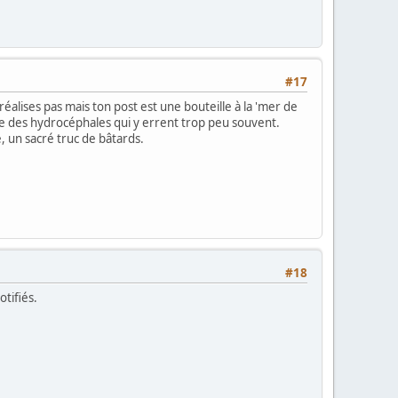
#17
alises pas mais ton post est une bouteille à la 'mer de
âne des hydrocéphales qui y errent trop peu souvent.
le, un sacré truc de bâtards.
#18
otifiés.