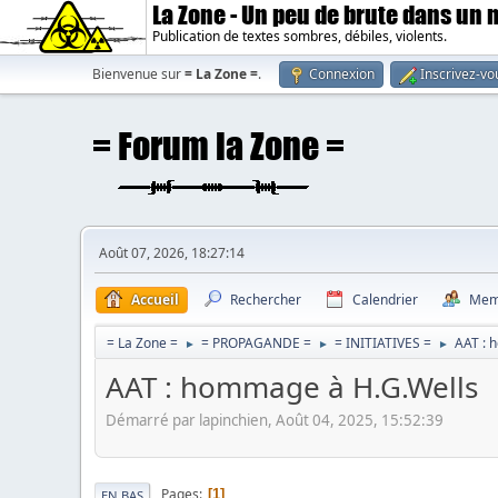
La Zone - Un peu de brute dans un
Publication de textes sombres, débiles, violents.
Bienvenue sur
= La Zone =
.
Connexion
Inscrivez-vo
Août 07, 2026, 18:27:14
Accueil
Rechercher
Calendrier
Mem
= La Zone =
= PROPAGANDE =
= INITIATIVES =
AAT : 
►
►
►
AAT : hommage à H.G.Wells
Démarré par lapinchien, Août 04, 2025, 15:52:39
Pages
1
EN BAS