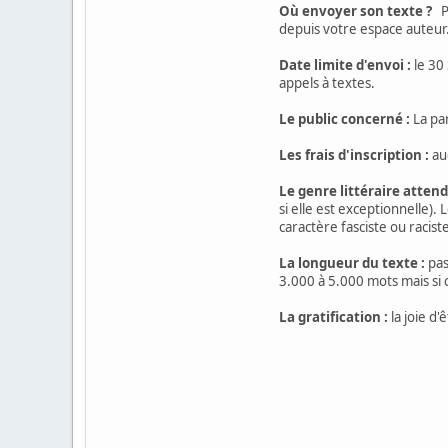
Où envoyer son texte ?
Po
depuis votre espace auteur
Date limite d'envoi :
le 30
appels à textes.
Le public concerné :
La par
Les frais d'inscription :
au
Le genre littéraire attend
si elle est exceptionnelle).
caractère fasciste ou racis
La longueur du texte :
pas
3.000 à 5.000 mots mais si c
La gratification :
la joie d'