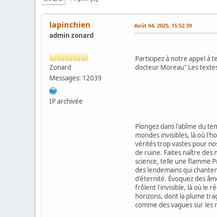
lapinchien
Août 04, 2025, 15:52:39
admin zonard
Participez à notre appel à 
Zonard
docteur Moreau" Les textes é
Messages: 12039
IP archivée
Plongez dans l'abîme du tem
mondes invisibles, là où l'h
vérités trop vastes pour no
de ruine. Faites naître des 
science, telle une flamme 
des lendemains qui chantent
d'éternité. Évoquez des âme
frôlent l'invisible, là où l
horizons, dont la plume tra
comme des vagues sur les ri