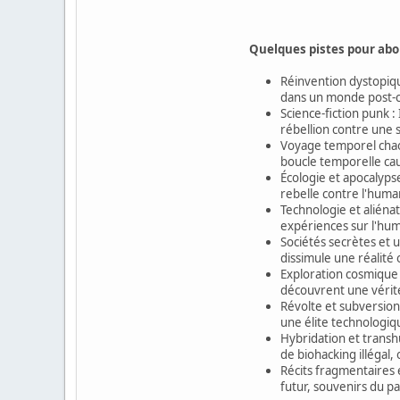
Quelques pistes pour abor
Réinvention dystopiqu
dans un monde post-ca
Science-fiction punk :
rébellion contre une 
Voyage temporel chaot
boucle temporelle cau
Écologie et apocalyps
rebelle contre l'huma
Technologie et aliénat
expériences sur l'hum
Sociétés secrètes et 
dissimule une réalité
Exploration cosmique 
découvrent une vérité
Révolte et subversion
une élite technologiq
Hybridation et trans
de biohacking illégal, 
Récits fragmentaires e
futur, souvenirs du p