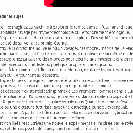
der le sujet :
e : Réimaginez La Machine à explorer le temps dans un futur anarchique où 
pitaliste ravagé par l'hyper-technologie ou l'effondrement écologique.
 Inspirez-vous de L'Homme invisible pour explorer l'invisibilité comme mé
société de surveillance omniprésente.
ique : Écrivez une nouvelle où un voyageur temporel, inspiré de La Mac
chemardesque, confronté à des versions alternatives de lui-même ou de 
e : Reprenez La Guerre des mondes pour décrire une invasion extraterre
nité, avec un ton nihiliste ou poétique propre à l'underground.
ion : À la manière de L'Île du docteur Moreau, explorez les limites éthiqu
ain ou l'IA tournent au désastre.
utopies brisées : Imaginez une société souterraine ou cachée, inspirée des
 oppressive ou absurde, avec une plume grinçante et ironique.
et désespoir existentiel : S'inspirant de Les Premiers Hommes dans la Lu
 terrifiante sur l'univers ou sur eux-mêmes, dans un style introspectif e
 : Reprenez le thème de l'injustice sociale dans Quand le dormeur s'éve
ue ou une dictature futuriste, avec une esthétique punk ou cyberpunk.
humanisme : À partir de L'Île du docteur Moreau, explorez des hybrida
où les frontières de l'identité humaine s'effacent.
t non linéaires : Écrivez une nouvelle expérimentale, inspirée par le style 
assé et délires psychédéliques, questionnant la réalité elle-même.