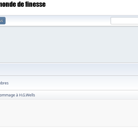
 monde de finesse
us
bres
hommage à H.G.Wells