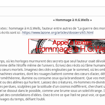
« Hommage à H.G.Wells »
textes : hommage à H.G.Wells, l'auteur entre autres de "La guerre des mond
crits sont ici :
https://www.lazone.org/articles/dossiers/65.html
ps, où les horloges murmurent des secrets que seul l'auteur osait dévoiler
omme défie l'étoffe même de l'univers. Écrivez des récits où l'âme humaine 
s cœurs mortels. Imaginez des cités englouties par le sommeil, où les omb
machines vivantes, dont les rouages battent comme des cœurs d'acier, défia
Prométhéenne, illumine ou consume ceux qui la brandissent. Que vos mots 
 ou des abîmes qui hurlent. Laissez des créatures, mi-hommes mi-divinit
s perdues, sculptées par la solitude d'un cosmos indifférent, cherchant u
e réel se dissout dans le possible, comme une brume sous un soleil étrange
çait des constellations d'idées. Osez écrire ce que l'œil ne peut voir, ce
vages du temps, défiant l'oubli.