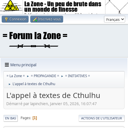
La Zone - Un peu de brute dans
un monde de finesse
Publication de textes sombres, débiles, violents.
Connexion
Inscrivez-vous
Menu principal
= La Zone =
= PROPAGANDE =
= INITIATIVES =
►
►
L'appel à textes de Cthulhu
►
L'appel à textes de Cthulhu
Démarré par lapinchien, Janvier 05, 2026, 16:07:47
Pages
1
EN BAS
ACTIONS DE L'UTILISATEUR