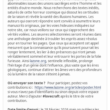
abominables issues des unions sacrilèges entre l'homme et les
entités d'outre-monde. Nous recherchons des textes inédits,
saturés de cette horreur cosmique qui dissout les certitudes
de la raison et révèle la vanité des illusions humaines. Les
auteurs qui oseront répondre sont conviés à soumettre leurs
manuscrits originaux, par les voies hideuses indiquées sur
notre site, car nous veillons sur ceux qui s'approchent des
vérités voilées. Les œuvres sélectionnées seront réunies dans
une anthologie destinée à troubler les esprits assez résolus
pour en tourner les pages. Que ceux qui acceptent cet appel
mesurent que la connaissance qu'ils poursuivent pourrait les
ronger lentement, les lier à des présences qui n'ont jamais
véritablement sommeil et leur entrouvrir les portes de la folie
furieuse. Ainsi
lazone.org
, sentinelle inflexible, prolonge
l'héritage d'un génie dont l'influence, plus vaste que les ères
géologiques, continue d'attirer les âmes vers des profondeurs
où la lumière de la raison s'éteint à jamais.
Où envoyer son texte ?
Pour participer, postez vos
contributions ici :
https://www.lazone.org/articles/poster.html
si vous n'avez pas d'identifiants ou sinon depuis votre espace
auteur. Merci d'ajouter
#lovecraft
après le titre de votre
contribution.
Date limite d'envoi :
le 28 Février 2026 mais on publiera les