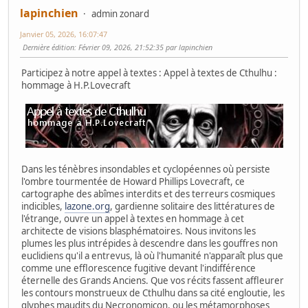
lapinchien
admin zonard
Janvier 05, 2026, 16:07:47
Dernière édition
: Février 09, 2026, 21:52:35 par lapinchien
Participez à notre appel à textes : Appel à textes de Cthulhu :
hommage à H.P.Lovecraft
Dans les ténèbres insondables et cyclopéennes où persiste
l'ombre tourmentée de Howard Phillips Lovecraft, ce
cartographe des abîmes interdits et des terreurs cosmiques
indicibles,
lazone.org
, gardienne solitaire des littératures de
l'étrange, ouvre un appel à textes en hommage à cet
architecte de visions blasphématoires. Nous invitons les
plumes les plus intrépides à descendre dans les gouffres non
euclidiens qu'il a entrevus, là où l'humanité n'apparaît plus que
comme une efflorescence fugitive devant l'indifférence
éternelle des Grands Anciens. Que vos récits fassent affleurer
les contours monstrueux de Cthulhu dans sa cité engloutie, les
glyphes maudits du Necronomicon, ou les métamorphoses