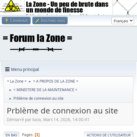
La Zone - Un peu de brute dans
un monde de finesse
Publication de textes sombres, débiles, violents.
Connexion
Inscrivez-vous
Menu principal
= La Zone =
= A PROPOS DE LA ZONE =
►
= MINISTERE DE LA MAINTENANCE =
►
Prblème de connexion au site
►
Prblème de connexion au site
Démarré par lucio, Mars 14, 2026, 14:00:41
Pages
1
EN BAS
ACTIONS DE L'UTILISATEUR