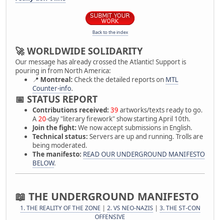
Back to the index
🚀 WORLDWIDE SOLIDARITY
Our message has already crossed the Atlantic! Support is
pouring in from North America:
📍
Montreal:
Check the detailed reports on
MTL
Counter-info
.
📅 STATUS REPORT
Contributions received:
39
artworks/texts ready to go.
A
20
-day "literary firework" show starting April 10th.
Join the fight:
We now accept submissions in English.
Technical status:
Servers are up and running. Trolls are
being moderated.
The manifesto:
READ OUR UNDERGROUND MANIFESTO
BELOW
.
📖 THE UNDERGROUND MANIFESTO
1. THE REALITY OF THE ZONE
|
2. VS NEO-NAZIS
|
3. THE ST-CON
OFFENSIVE