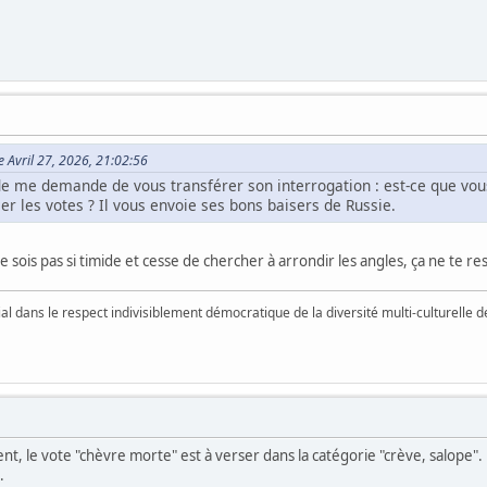
e Avril 27, 2026, 21:02:56
ide me demande de vous transférer son interrogation : est-ce que vou
er les votes ? Il vous envoie ses bons baisers de Russie.
 sois pas si timide et cesse de chercher à arrondir les angles, ça ne te r
vial dans le respect indivisiblement démocratique de la diversité multi-culturelle
t, le vote "chèvre morte" est à verser dans la catégorie "crève, salope". 
.