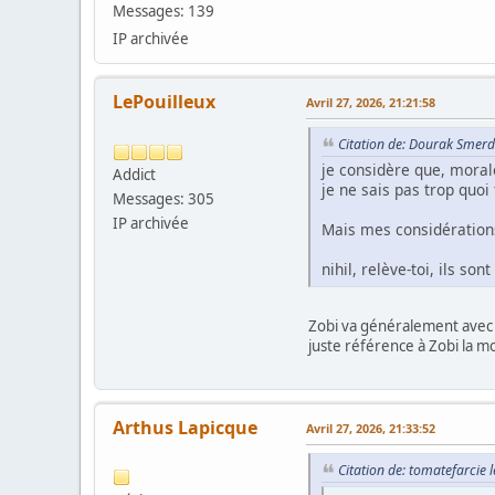
Messages: 139
IP archivée
LePouilleux
Avril 27, 2026, 21:21:58
Citation de: Dourak Smerdi
je considère que, morale
Addict
je ne sais pas trop quoi 
Messages: 305
IP archivée
Mais mes considérations
nihil, relève-toi, ils son
Zobi va généralement avec d
juste référence à Zobi la m
Arthus Lapicque
Avril 27, 2026, 21:33:52
Citation de: tomatefarcie l