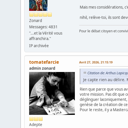
Mais mes considérations, c'
nihil, relève-toi, ils sont d
Zonard
Messages: 4831
Pour le débat citoyen et convi
"...et la Vérité vous
affranchira."
IP archivée
tomatefarcie
Avril 27, 2026, 21:15:19
admin zonard
Citation de: Arthus Lapicq
Je capte rien au délire.
Rien que parce que vous ave
votre mission. Pas dit que 
déglinguer laconiquement, b
genèse de la création de ce
Pour le reste, il y a Masterc
Adepte