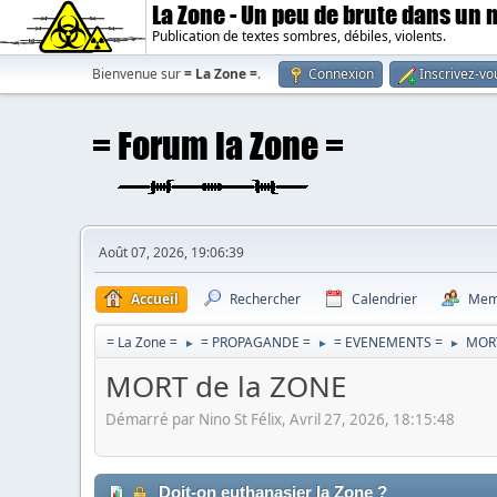
La Zone - Un peu de brute dans un
Publication de textes sombres, débiles, violents.
Bienvenue sur
= La Zone =
.
Connexion
Inscrivez-vo
Août 07, 2026, 19:06:39
Accueil
Rechercher
Calendrier
Mem
= La Zone =
= PROPAGANDE =
= EVENEMENTS =
MORT
►
►
►
MORT de la ZONE
Démarré par Nino St Félix, Avril 27, 2026, 18:15:48
Doit-on euthanasier la Zone ?