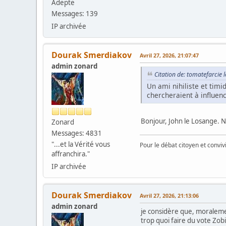
Adepte
Messages: 139
IP archivée
Dourak Smerdiakov
Avril 27, 2026, 21:07:47
admin zonard
Citation de: tomatefarcie l
Un ami nihiliste et tim
chercheraient à influenc
Bonjour, John le Losange. Ne
Zonard
Messages: 4831
"...et la Vérité vous
Pour le débat citoyen et convi
affranchira."
IP archivée
Dourak Smerdiakov
Avril 27, 2026, 21:13:06
admin zonard
je considère que, moralemen
trop quoi faire du vote Zobi