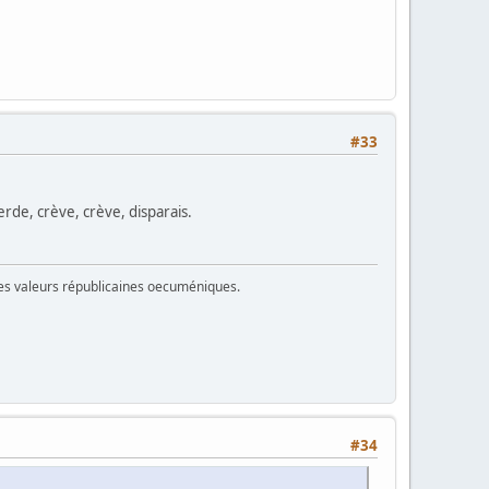
#33
erde, crève, crève, disparais.
 des valeurs républicaines oecuméniques.
#34