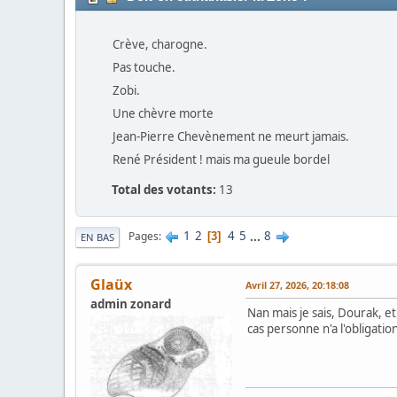
Crève, charogne.
Pas touche.
Zobi.
Une chèvre morte
Jean-Pierre Chevènement ne meurt jamais.
René Président ! mais ma gueule bordel
Total des votants:
13
1
2
4
5
...
8
Pages
3
EN BAS
Glaüx
Avril 27, 2026, 20:18:08
admin zonard
Nan mais je sais, Dourak, et
cas personne n'a l'obligation