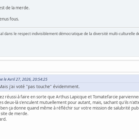
est de la merde.
evenus fous.
vial dans le respect indivisiblement démocratique de la diversité multi-culturelle
ue le Avril 27, 2026, 20:54:25
 Mais j'ai voté "pas touche" évidemment.
z réussi à faire en sorte que Arthus Lapicque et Tomatefarcie parviennen
ces deux-là s'enculent mutuellement pour autant, mais, sachant qu'ils n'at
en ça donne quand même à réfléchir sur votre mission de salubrité publique
 site de merde.
ard.