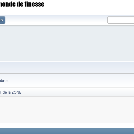
 monde de finesse
us
bres
 de la ZONE