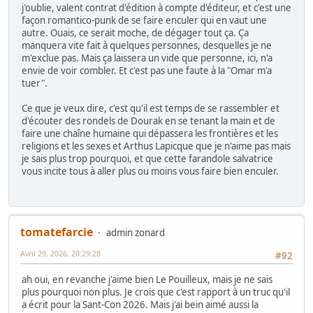
j'oublie, valent contrat d'édition à compte d'éditeur, et c'est une
façon romantico-punk de se faire enculer qui en vaut une
autre. Ouais, ce serait moche, de dégager tout ça. Ça
manquera vite fait à quelques personnes, desquelles je ne
m'exclue pas. Mais ça laissera un vide que personne, ici, n'a
envie de voir combler. Et c'est pas une faute à la "Omar m'a
tuer".
Ce que je veux dire, c'est qu'il est temps de se rassembler et
d'écouter des rondels de Dourak en se tenant la main et de
faire une chaîne humaine qui dépassera les frontières et les
religions et les sexes et Arthus Lapicque que je n'aime pas mais
je sais plus trop pourquoi, et que cette farandole salvatrice
vous incite tous à aller plus ou moins vous faire bien enculer.
tomatefarcie
admin zonard
Avril 29, 2026, 20:29:28
#92
ah oui, en revanche j'aime bien Le Pouilleux, mais je ne sais
plus pourquoi non plus. Je crois que c'est rapport à un truc qu'il
a écrit pour la Sant-Con 2026. Mais j'ai bein aimé aussi la