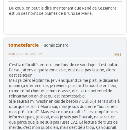
Du coup, on peut le dire maintenant que René de Cessandre
est un des noms de plumes de Bruno Le Maire.
tomatefarcie
admin zonard
Avril 29, 2026, 20:25:19
#91
C'est la difficulté, encore une fois, de ce sondage : il est public.
Perso, j'ai envie que la zone vive, et si c'est pas la zone, alors
c'est sa sœur.
Mais j'ai zéro légitimité. Je viens quand ça me plaît, je disparais
quand ça m'emmerde, je reviens plus tard la bouche en fleur,
ça me refait chier et je me recasse, etc. J'ai un potentiel de
réincarnation en chat qui est incontestable.
Si je saurais m'investir en cas de besoin ? Oui. Si je serais utile à
quoi que ce soit ? Moins sûr, mais je suis du genre "bon à rien
mais prêt à tout". Mais est-ce que ça suffit ? Les compétences
informatiques, je les ai, mais je suis pas Dourak, ne serait-ce
que parce que je ne suis pas russe LV2. La lecture de trucs de
merde, c'est mon quotidien, mais c'est déjà trop. Ça voudrait