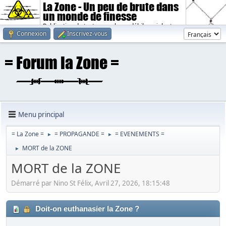
La Zone - Un peu de brute dans
un monde de finesse
Publication de textes sombres, débiles, violents.
Connexion
Inscrivez-vous
Menu principal
= La Zone =
= PROPAGANDE =
= EVENEMENTS =
►
►
MORT de la ZONE
►
MORT de la ZONE
Démarré par Nino St Félix, Avril 27, 2026, 18:15:48
Doit-on euthanasier la Zone ?