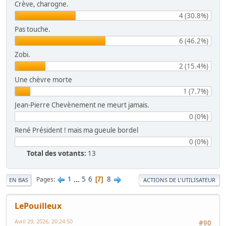
Crève, charogne.
4 (30.8%)
Pas touche.
6 (46.2%)
Zobi.
2 (15.4%)
Une chèvre morte
1 (7.7%)
Jean-Pierre Chevènement ne meurt jamais.
0 (0%)
René Président ! mais ma gueule bordel
0 (0%)
Total des votants:
13
1
...
5
6
8
Pages
7
EN BAS
ACTIONS DE L'UTILISATEUR
LePouilleux
Avril 29, 2026, 20:24:50
#90