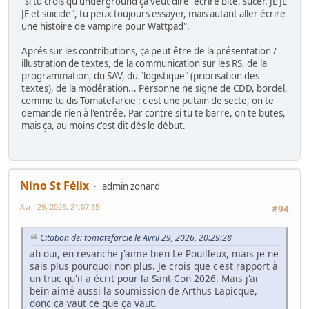
"si tu crois qu'underground ça veut dire "écrire bite, sucer, JE JE
JE et suicide", tu peux toujours essayer, mais autant aller écrire
une histoire de vampire pour Wattpad".
Aprés sur les contributions, ça peut être de la présentation /
illustration de textes, de la communication sur les RS, de la
programmation, du SAV, du "logistique" (priorisation des
textes), de la modération... Personne ne signe de CDD, bordel,
comme tu dis Tomatefarcie : c'est une putain de secte, on te
demande rien à l'entrée. Par contre si tu te barre, on te butes,
mais ça, au moins c'est dit dés le début.
Nino St Félix
admin zonard
Avril 29, 2026, 21:07:35
#94
Citation de: tomatefarcie le Avril 29, 2026, 20:29:28
ah oui, en revanche j'aime bien Le Pouilleux, mais je ne
sais plus pourquoi non plus. Je crois que c'est rapport à
un truc qu'il a écrit pour la Sant-Con 2026. Mais j'ai
bein aimé aussi la soumission de Arthus Lapicque,
donc ça vaut ce que ça vaut.