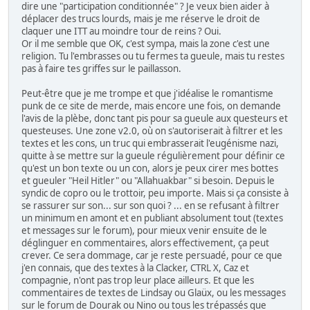
dire une "participation conditionnée" ? Je veux bien aider à
déplacer des trucs lourds, mais je me réserve le droit de
claquer une ITT au moindre tour de reins ? Oui.
Or il me semble que OK, c'est sympa, mais la zone c'est une
religion. Tu l'embrasses ou tu fermes ta gueule, mais tu restes
pas à faire tes griffes sur le paillasson.
Peut-être que je me trompe et que j'idéalise le romantisme
punk de ce site de merde, mais encore une fois, on demande
l'avis de la plèbe, donc tant pis pour sa gueule aux questeurs et
questeuses. Une zone v2.0, où on s'autoriserait à filtrer et les
textes et les cons, un truc qui embrasserait l'eugénisme nazi,
quitte à se mettre sur la gueule régulièrement pour définir ce
qu'est un bon texte ou un con, alors je peux cirer mes bottes
et gueuler "Heil Hitler" ou "Allahuakbar" si besoin. Depuis le
syndic de copro ou le trottoir, peu importe. Mais si ça consiste à
se rassurer sur son... sur son quoi ? ... en se refusant à filtrer
un minimum en amont et en publiant absolument tout (textes
et messages sur le forum), pour mieux venir ensuite de le
déglinguer en commentaires, alors effectivement, ça peut
crever. Ce sera dommage, car je reste persuadé, pour ce que
j'en connais, que des textes à la Clacker, CTRL X, Caz et
compagnie, n'ont pas trop leur place ailleurs. Et que les
commentaires de textes de Lindsay ou Glaüx, ou les messages
sur le forum de Dourak ou Nino ou tous les trépassés que