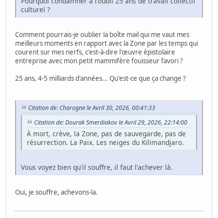
Pourquoi condamner à l'oubli 25 ans de travail collectif
culturel ?
Comment pourrais-je oublier la boîte mail qui me vaut mes
meilleurs moments en rapport avec la Zone par les temps qui
courent sur mes nerfs, c'est-à-dire l'œuvre épistolaire
entreprise avec mon petit mammifère fouisseur favori ?
25 ans, 4-5 milliards d'années... Qu'est-ce que ça change ?
Citation de: Charogne le Avril 30, 2026, 00:41:33
Citation de: Dourak Smerdiakov le Avril 29, 2026, 22:14:00
À mort, crève, la Zone, pas de sauvegarde, pas de
résurrection. La Paix. Les neiges du Kilimandjaro.
Vous voyez bien qu'il souffre, il faut l'achever là.
Oui, je souffre, achevons-la.