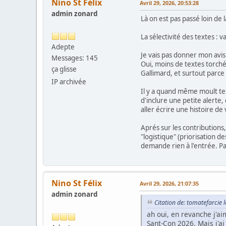
Nino St Félix
Avril 29, 2026, 20:53:28
admin zonard
Là on est pas passé loin de
La sélectivité des textes : 
Adepte
Je vais pas donner mon avis
Messages: 145
Oui, moins de textes torché
ça glisse
Gallimard, et surtout parc
IP archivée
Il y a quand même moult text
d'inclure une petite alerte,
aller écrire une histoire d
Aprés sur les contributions,
"logistique" (priorisation 
demande rien à l'entrée. Par
Nino St Félix
Avril 29, 2026, 21:07:35
admin zonard
Citation de: tomatefarcie l
ah oui, en revanche j'aim
Sant-Con 2026. Mais j'a