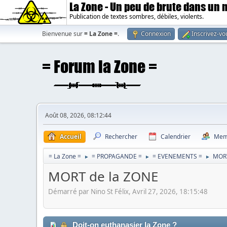
La Zone - Un peu de brute dans un
Publication de textes sombres, débiles, violents.
Bienvenue sur
= La Zone =
.
Connexion
Inscrivez-vo
Août 08, 2026, 08:12:44
Accueil
Rechercher
Calendrier
Mem
= La Zone =
= PROPAGANDE =
= EVENEMENTS =
MORT
►
►
►
MORT de la ZONE
Démarré par Nino St Félix, Avril 27, 2026, 18:15:48
Doit-on euthanasier la Zone ?