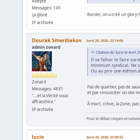
Adepte
Messages: 145
Bordel, on a créé un glory-
ça glisse
IP archivée
Dourak Smerdiakov
Avril 29, 2026, 22:14:00
admin zonard
Citation de: lucio le Avril
Il va falloir le faire su
minimum syndical. Ne se
Ou au pire une édition 
Zonard
Pas de quartier, pas de sauv
Messages: 4831
et par ressusciter un site 
"...et la Vérité vous
affranchira."
À mort, crève, la Zone, pas
IP archivée
Pour le débat citoyen et convi
lucio
Avril 29, 2026, 23:00:52