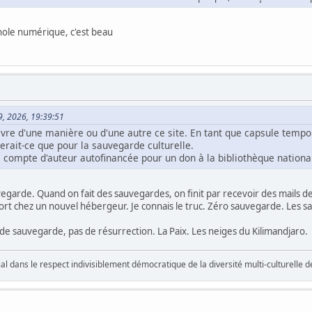
hole numérique, c'est beau
 29, 2026, 19:39:51
rvivre d'une manière ou d'une autre ce site. En tant que capsule tempore
rait-ce que pour la sauvegarde culturelle.
à compte d'auteur autofinancée pour un don à la bibliothèque nationa
egarde. Quand on fait des sauvegardes, on finit par recevoir des mails de 
mort chez un nouvel hébergeur. Je connais le truc. Zéro sauvegarde. Les sa
 de sauvegarde, pas de résurrection. La Paix. Les neiges du Kilimandjaro.
vial dans le respect indivisiblement démocratique de la diversité multi-culturelle