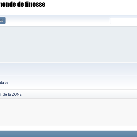
 monde de finesse
us
bres
 de la ZONE