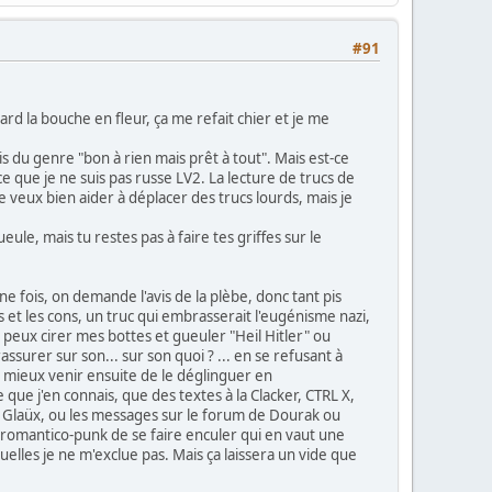
#91
tard la bouche en fleur, ça me refait chier et je me
suis du genre "bon à rien mais prêt à tout". Mais est-ce
ce que je ne suis pas russe LV2. La lecture de trucs de
e veux bien aider à déplacer des trucs lourds, mais je
ule, mais tu restes pas à faire tes griffes sur le
 fois, on demande l'avis de la plèbe, donc tant pis
s et les cons, un truc qui embrasserait l'eugénisme nazi,
 peux cirer mes bottes et gueuler "Heil Hitler" ou
assurer sur son... sur son quoi ? ... en se refusant à
 mieux venir ensuite de le déglinguer en
ue j'en connais, que des textes à la Clacker, CTRL X,
ou Glaüx, ou les messages sur le forum de Dourak ou
on romantico-punk de se faire enculer qui en vaut une
elles je ne m'exclue pas. Mais ça laissera un vide que