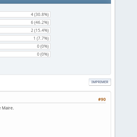
4 (30.8%)
6 (46.2%)
2 (15.4%)
1 (7.7%)
0 (0%)
0 (0%)
IMPRIMER
#90
e Maire.