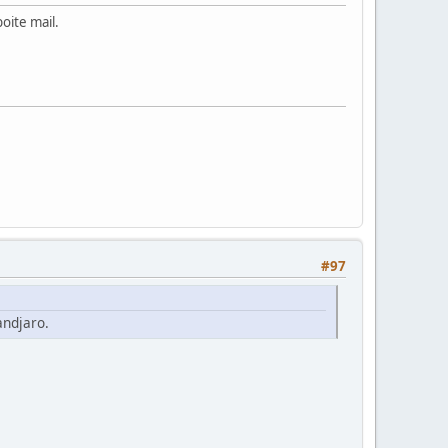
boite mail.
#97
andjaro.