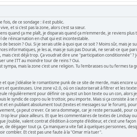
e fois, de ce sondage : il est public.
vive, et si c'est pas la zone, alors c'est sa sœur.
e viens quand ça me plaît, je disparais quand ça m'emmerde, je reviens plus 
iel de réincarnation en chat qui est incontestable.
as de besoin ? Oui. Si je serais utile à quoi que ce soit ? Moins sûr, mais je 
ces informatiques, je les ai, mais je suis pas Dourak, ne serait-ce que par
mais c'est déjà trop. Ça voudrait dire une "participation conditionnée" ? J
uer une ITT au moindre tour de reins ? Oui.
t sympa, mais la zone c'est une religion. Tu l'embrasses ou tu fermes ta gue
et que j'idéalise le romantisme punk de ce site de merde, mais encore une
 et questeuses. Une zone v2.0, où on s'autoriserait à filtrer et les texte
ueule régulièrement pour définir ce qu'est un bon texte ou un con, alors je
is le syndic de copro ou le trottoir, peu importe. Mais si ça consiste à se r
t et en publiant absolument tout (textes et messages sur le forum), pour
vement, ça peut crever. Ce sera dommage, car je reste persuadé, pour ce q
 trop leur place ailleurs. Et que les commentaires de textes de Lindsay 
ue j'oublie, valent contrat d'édition à compte d'éditeur, et c'est une faç
he, de dégager tout ça. Ça manquera vite fait à quelques personnes, desqu
voir combler. Et c'est pas une faute à la "Omar m'a tuer".