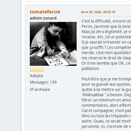
tomatefarcie
Avril 29, 2026, 20:25:19
admin zonard
C'est la difficulté, encore un
Perso, j'ai envie que la zone 
Mais j'ai zéro légitimité. J
recasse, etc. J'ai un potent
Si je saurais m'investir en c
que ça suffit ? Les compéten
merde, c'est mon quotidien, 
me réserve le droit de claq
Or il me semble que OK, c'es
paillasson.
Adepte
Peut-être que je me trompe 
Messages: 139
pour sa gueule aux questeurs
quitte à se mettre sur la g
IP archivée
"Allahuakbar" si besoin. Depu
filtrer un minimum en amon
commentaires, alors effecti
Caz et compagnie, n'ont pas
Nino ou tous les trépassés q
autre. Ouais, ce serait moc
personne, ici, n'a envie de 