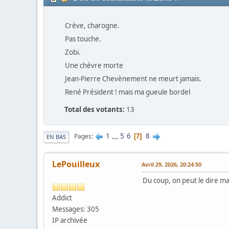
Crève, charogne.
Pas touche.
Zobi.
Une chèvre morte
Jean-Pierre Chevènement ne meurt jamais.
René Président ! mais ma gueule bordel
Total des votants:
13
1
...
5
6
8
Pages
7
EN BAS
LePouilleux
Avril 29, 2026, 20:24:50
Du coup, on peut le dire m
Addict
Messages: 305
IP archivée