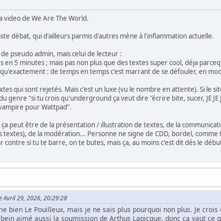
 la video de We Are The World.
vaste débat, qui d'ailleurs parmis d'autres mène à l'inflammation actuelle.
 de pseudo admin, mais celui de lecteur :
s en 5 minutes ; mais pas non plus que des textes super cool, déja parcequ
e qu'exactement : de temps en temps c'est marrant de se défouler, en mod
es qui sont rejetés. Mais c'est un luxe (vu le nombre en attente). Si le sit
 du genre "si tu crois qu'underground ça veut dire "écrire bite, sucer, JE JE
e vampire pour Wattpad".
 ça peut être de la présentation / illustration de textes, de la communica
des textes), de la modération... Personne ne signe de CDD, bordel, comme tu
 contre si tu te barre, on te butes, mais ça, au moins c'est dit dés le débu
e Avril 29, 2026, 20:29:28
e bien Le Pouilleux, mais je ne sais plus pourquoi non plus. Je crois q
i bein aimé aussi la soumission de Arthus Lapicque, donc ça vaut ce q