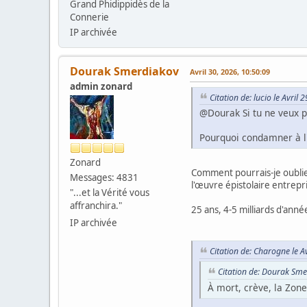
Grand Phidippidès de la
Connerie
IP archivée
Dourak Smerdiakov
Avril 30, 2026, 10:50:09
admin zonard
Citation de: lucio le Avril
@Dourak Si tu ne veux pa
Pourquoi condamner à l'o
Zonard
Comment pourrais-je oublier
Messages: 4831
l'œuvre épistolaire entrepr
"...et la Vérité vous
affranchira."
25 ans, 4-5 milliards d'anné
IP archivée
Citation de: Charogne le A
Citation de: Dourak Sme
À mort, crève, la Zone