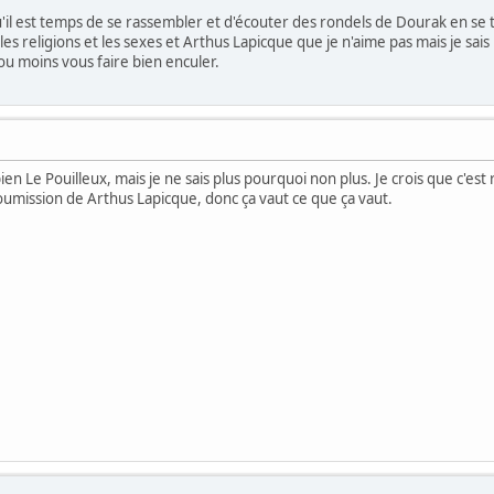
qu'il est temps de se rassembler et d'écouter des rondels de Dourak en se 
les religions et les sexes et Arthus Lapicque que je n'aime pas mais je sais
s ou moins vous faire bien enculer.
ien Le Pouilleux, mais je ne sais plus pourquoi non plus. Je crois que c'est 
 soumission de Arthus Lapicque, donc ça vaut ce que ça vaut.