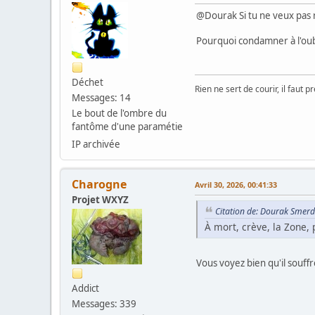
@Dourak Si tu ne veux pas re
Pourquoi condamner à l'oubli
Déchet
Rien ne sert de courir, il faut p
Messages: 14
Le bout de l'ombre du
fantôme d'une paramétie
IP archivée
Charogne
Avril 30, 2026, 00:41:33
Projet WXYZ
Citation de: Dourak Smerdi
À mort, crève, la Zone, 
Vous voyez bien qu'il souffre,
Addict
Messages: 339