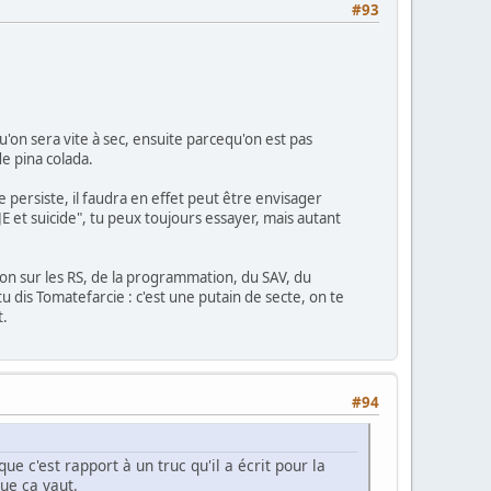
#93
'on sera vite à sec, ensuite parcequ'on est pas
e pina colada.
e persiste, il faudra en effet peut être envisager
 JE et suicide", tu peux toujours essayer, mais autant
tion sur les RS, de la programmation, du SAV, du
 dis Tomatefarcie : c'est une putain de secte, on te
t.
#94
ue c'est rapport à un truc qu'il a écrit pour la
ue ça vaut.