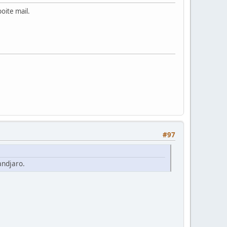
boite mail.
#97
andjaro.