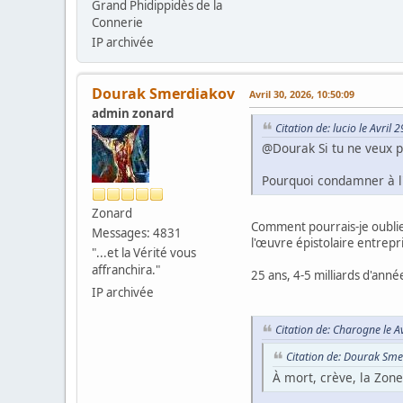
Grand Phidippidès de la
Connerie
IP archivée
Dourak Smerdiakov
Avril 30, 2026, 10:50:09
admin zonard
Citation de: lucio le Avril
@Dourak Si tu ne veux pa
Pourquoi condamner à l'o
Zonard
Comment pourrais-je oublier
Messages: 4831
l'œuvre épistolaire entrepr
"...et la Vérité vous
affranchira."
25 ans, 4-5 milliards d'anné
IP archivée
Citation de: Charogne le A
Citation de: Dourak Sme
À mort, crève, la Zone