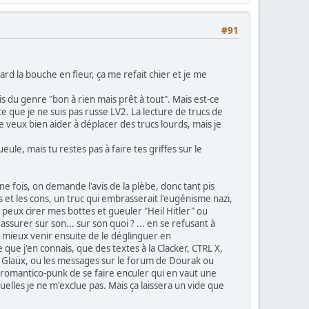
#91
tard la bouche en fleur, ça me refait chier et je me
suis du genre "bon à rien mais prêt à tout". Mais est-ce
ce que je ne suis pas russe LV2. La lecture de trucs de
e veux bien aider à déplacer des trucs lourds, mais je
ule, mais tu restes pas à faire tes griffes sur le
 fois, on demande l'avis de la plèbe, donc tant pis
s et les cons, un truc qui embrasserait l'eugénisme nazi,
 peux cirer mes bottes et gueuler "Heil Hitler" ou
assurer sur son... sur son quoi ? ... en se refusant à
 mieux venir ensuite de le déglinguer en
ue j'en connais, que des textes à la Clacker, CTRL X,
ou Glaüx, ou les messages sur le forum de Dourak ou
on romantico-punk de se faire enculer qui en vaut une
elles je ne m'exclue pas. Mais ça laissera un vide que