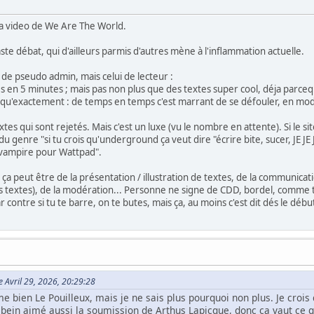
 la video de We Are The World.
vaste débat, qui d'ailleurs parmis d'autres mène à l'inflammation actuelle.
 de pseudo admin, mais celui de lecteur :
s en 5 minutes ; mais pas non plus que des textes super cool, déja parcequ
e qu'exactement : de temps en temps c'est marrant de se défouler, en mod
es qui sont rejetés. Mais c'est un luxe (vu le nombre en attente). Si le sit
 du genre "si tu crois qu'underground ça veut dire "écrire bite, sucer, JE JE
e vampire pour Wattpad".
 ça peut être de la présentation / illustration de textes, de la communica
des textes), de la modération... Personne ne signe de CDD, bordel, comme tu
 contre si tu te barre, on te butes, mais ça, au moins c'est dit dés le débu
e Avril 29, 2026, 20:29:28
e bien Le Pouilleux, mais je ne sais plus pourquoi non plus. Je crois q
i bein aimé aussi la soumission de Arthus Lapicque, donc ça vaut ce q