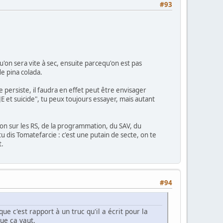
#93
'on sera vite à sec, ensuite parcequ'on est pas
e pina colada.
e persiste, il faudra en effet peut être envisager
 JE et suicide", tu peux toujours essayer, mais autant
tion sur les RS, de la programmation, du SAV, du
 dis Tomatefarcie : c'est une putain de secte, on te
t.
#94
ue c'est rapport à un truc qu'il a écrit pour la
ue ça vaut.