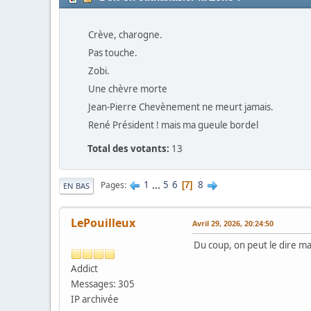
Crève, charogne.
Pas touche.
Zobi.
Une chèvre morte
Jean-Pierre Chevènement ne meurt jamais.
René Président ! mais ma gueule bordel
Total des votants:
13
1
...
5
6
8
Pages
7
EN BAS
LePouilleux
Avril 29, 2026, 20:24:50
Du coup, on peut le dire m
Addict
Messages: 305
IP archivée