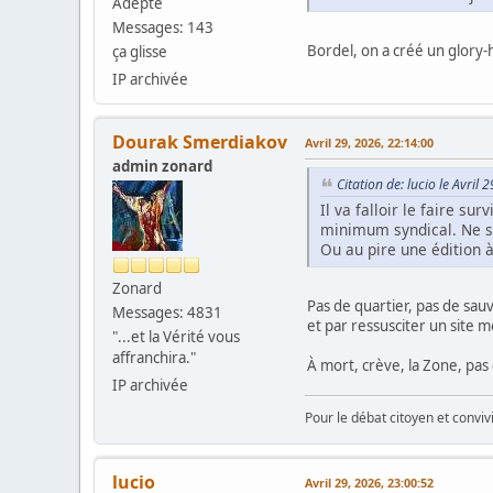
Adepte
Messages: 143
Bordel, on a créé un glory-
ça glisse
IP archivée
Dourak Smerdiakov
Avril 29, 2026, 22:14:00
admin zonard
Citation de: lucio le Avril
Il va falloir le faire su
minimum syndical. Ne se
Ou au pire une édition 
Zonard
Pas de quartier, pas de sauv
Messages: 4831
et par ressusciter un site 
"...et la Vérité vous
affranchira."
À mort, crève, la Zone, pas
IP archivée
Pour le débat citoyen et convi
lucio
Avril 29, 2026, 23:00:52