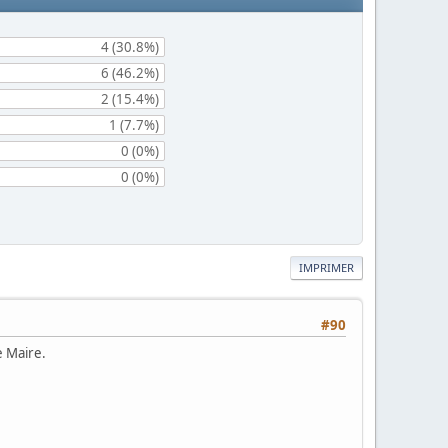
4 (30.8%)
6 (46.2%)
2 (15.4%)
1 (7.7%)
0 (0%)
0 (0%)
IMPRIMER
#90
e Maire.