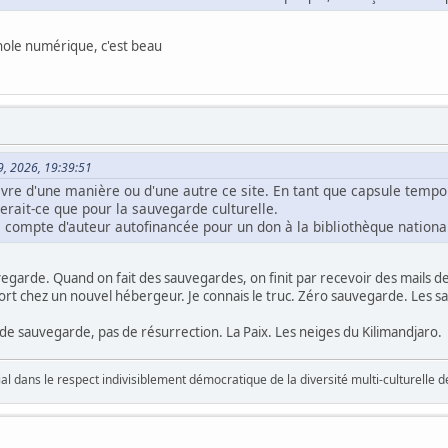
hole numérique, c'est beau
 29, 2026, 19:39:51
rvivre d'une manière ou d'une autre ce site. En tant que capsule tempore
rait-ce que pour la sauvegarde culturelle.
à compte d'auteur autofinancée pour un don à la bibliothèque nationa
egarde. Quand on fait des sauvegardes, on finit par recevoir des mails de 
mort chez un nouvel hébergeur. Je connais le truc. Zéro sauvegarde. Les sa
 de sauvegarde, pas de résurrection. La Paix. Les neiges du Kilimandjaro.
vial dans le respect indivisiblement démocratique de la diversité multi-culturelle