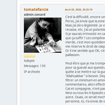
tomatefarcie
Avril 29, 2026, 20:25:19
admin zonard
C'est la difficulté, encore un
Perso, j'ai envie que la zone 
Mais j'ai zéro légitimité. J
recasse, etc. J'ai un potent
Si je saurais m'investir en c
que ça suffit ? Les compéten
merde, c'est mon quotidien, 
me réserve le droit de claq
Or il me semble que OK, c'es
paillasson.
Adepte
Peut-être que je me trompe 
Messages: 139
pour sa gueule aux questeurs
quitte à se mettre sur la g
IP archivée
"Allahuakbar" si besoin. Depu
filtrer un minimum en amon
commentaires, alors effecti
Caz et compagnie, n'ont pas
Nino ou tous les trépassés q
autre. Ouais, ce serait moc
personne, ici, n'a envie de 