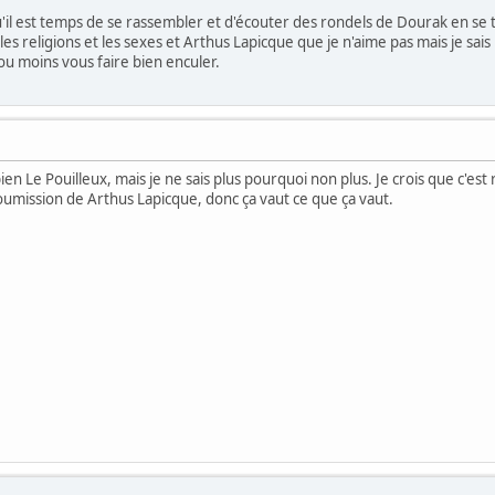
qu'il est temps de se rassembler et d'écouter des rondels de Dourak en se 
les religions et les sexes et Arthus Lapicque que je n'aime pas mais je sais
s ou moins vous faire bien enculer.
ien Le Pouilleux, mais je ne sais plus pourquoi non plus. Je crois que c'est 
 soumission de Arthus Lapicque, donc ça vaut ce que ça vaut.