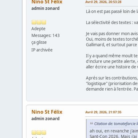
Nino St Félix
Avril 29, 2026, 20:53:28
admin zonard
Là on est pas passé loin de
La sélectivité des textes : 
Adepte
Je vais pas donner mon avis
Messages: 143
Oui, moins de textes torché
ça glisse
Gallimard, et surtout parc
IP archivée
Il y a quand même moult text
d'inclure une petite alerte,
aller écrire une histoire d
Aprés sur les contributions,
"logistique" (priorisation 
demande rien à l'entrée. Par
Nino St Félix
Avril 29, 2026, 21:07:35
admin zonard
Citation de: tomatefarcie l
ah oui, en revanche j'aim
Sant-Con 2026. Mais j'a