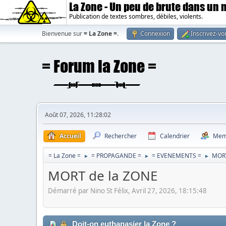
La Zone - Un peu de brute dans un
Publication de textes sombres, débiles, violents.
Bienvenue sur
= La Zone =
.
Connexion
Inscrivez-vo
Août 07, 2026, 11:28:02
Accueil
Rechercher
Calendrier
Mem
= La Zone =
= PROPAGANDE =
= EVENEMENTS =
MORT
►
►
►
MORT de la ZONE
Démarré par Nino St Félix, Avril 27, 2026, 18:15:48
Doit-on euthanasier la Zone ?