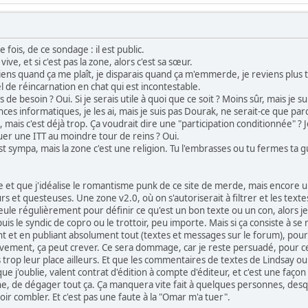
e fois, de ce sondage : il est public.
vive, et si c'est pas la zone, alors c'est sa sœur.
e viens quand ça me plaît, je disparais quand ça m'emmerde, je reviens plus 
iel de réincarnation en chat qui est incontestable.
as de besoin ? Oui. Si je serais utile à quoi que ce soit ? Moins sûr, mais je 
ces informatiques, je les ai, mais je suis pas Dourak, ne serait-ce que par
mais c'est déjà trop. Ça voudrait dire une "participation conditionnée" ? J
uer une ITT au moindre tour de reins ? Oui.
t sympa, mais la zone c'est une religion. Tu l'embrasses ou tu fermes ta gue
et que j'idéalise le romantisme punk de ce site de merde, mais encore une
 et questeuses. Une zone v2.0, où on s'autoriserait à filtrer et les texte
ueule régulièrement pour définir ce qu'est un bon texte ou un con, alors je
is le syndic de copro ou le trottoir, peu importe. Mais si ça consiste à se r
t et en publiant absolument tout (textes et messages sur le forum), pour
vement, ça peut crever. Ce sera dommage, car je reste persuadé, pour ce q
 trop leur place ailleurs. Et que les commentaires de textes de Lindsay 
ue j'oublie, valent contrat d'édition à compte d'éditeur, et c'est une faç
he, de dégager tout ça. Ça manquera vite fait à quelques personnes, desqu
voir combler. Et c'est pas une faute à la "Omar m'a tuer".