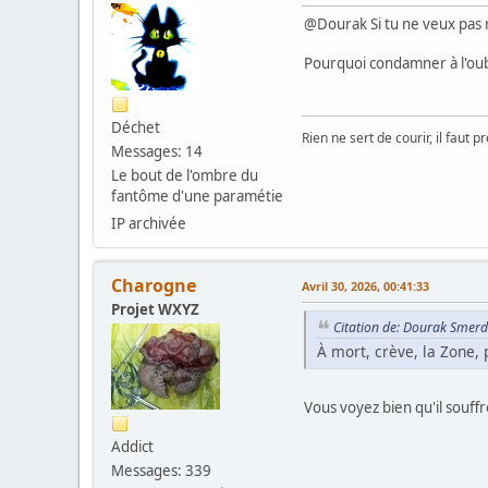
@Dourak Si tu ne veux pas re
Pourquoi condamner à l'oubli
Déchet
Rien ne sert de courir, il faut p
Messages: 14
Le bout de l'ombre du
fantôme d'une paramétie
IP archivée
Charogne
Avril 30, 2026, 00:41:33
Projet WXYZ
Citation de: Dourak Smerdi
À mort, crève, la Zone, 
Vous voyez bien qu'il souffre,
Addict
Messages: 339