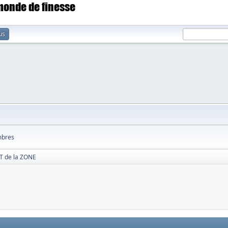
 monde de finesse
us
bres
 de la ZONE