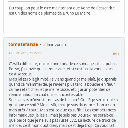
Du coup, on peut le dire maintenant que René de Cessandre
est un des noms de plumes de Bruno Le Maire.
tomatefarcie
admin zonard
Avril 29, 2026, 20:25:19
#91
C'est la difficulté, encore une fois, de ce sondage : il est public.
Perso, j'ai envie que la zone vive, et si c'est pas la zone, alors
c'est sa sœur.
Mais j'ai zéro légitimité. Je viens quand ça me plaît, je disparais
quand ça m'emmerde, je reviens plus tard la bouche en fleur,
ça me refait chier et je me recasse, etc. J'ai un potentiel de
réincarnation en chat qui est incontestable.
Si je saurais m'investir en cas de besoin ? Oui. Si je serais utile à
quoi que ce soit ? Moins sûr, mais je suis du genre "bon à rien
mais prêt à tout". Mais est-ce que ça suffit ? Les compétences
informatiques, je les ai, mais je suis pas Dourak, ne serait-ce
que parce que je ne suis pas russe LV2. La lecture de trucs de
merde, c'est mon quotidien, mais c'est déjà trop. Ça voudrait