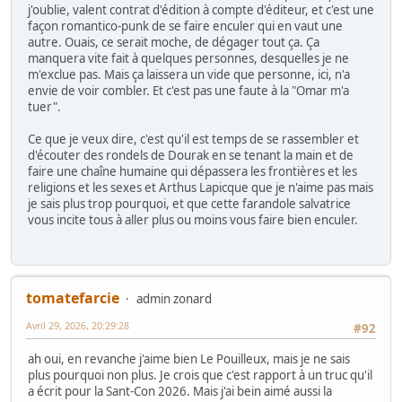
j'oublie, valent contrat d'édition à compte d'éditeur, et c'est une
façon romantico-punk de se faire enculer qui en vaut une
autre. Ouais, ce serait moche, de dégager tout ça. Ça
manquera vite fait à quelques personnes, desquelles je ne
m'exclue pas. Mais ça laissera un vide que personne, ici, n'a
envie de voir combler. Et c'est pas une faute à la "Omar m'a
tuer".
Ce que je veux dire, c'est qu'il est temps de se rassembler et
d'écouter des rondels de Dourak en se tenant la main et de
faire une chaîne humaine qui dépassera les frontières et les
religions et les sexes et Arthus Lapicque que je n'aime pas mais
je sais plus trop pourquoi, et que cette farandole salvatrice
vous incite tous à aller plus ou moins vous faire bien enculer.
tomatefarcie
admin zonard
Avril 29, 2026, 20:29:28
#92
ah oui, en revanche j'aime bien Le Pouilleux, mais je ne sais
plus pourquoi non plus. Je crois que c'est rapport à un truc qu'il
a écrit pour la Sant-Con 2026. Mais j'ai bein aimé aussi la