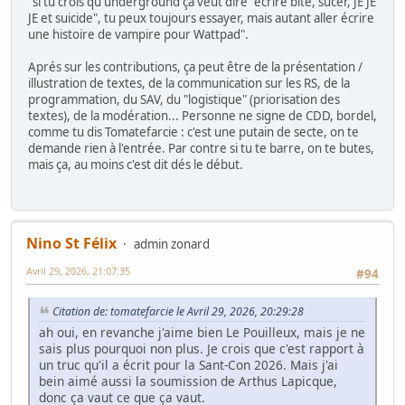
"si tu crois qu'underground ça veut dire "écrire bite, sucer, JE JE
JE et suicide", tu peux toujours essayer, mais autant aller écrire
une histoire de vampire pour Wattpad".
Aprés sur les contributions, ça peut être de la présentation /
illustration de textes, de la communication sur les RS, de la
programmation, du SAV, du "logistique" (priorisation des
textes), de la modération... Personne ne signe de CDD, bordel,
comme tu dis Tomatefarcie : c'est une putain de secte, on te
demande rien à l'entrée. Par contre si tu te barre, on te butes,
mais ça, au moins c'est dit dés le début.
Nino St Félix
admin zonard
Avril 29, 2026, 21:07:35
#94
Citation de: tomatefarcie le Avril 29, 2026, 20:29:28
ah oui, en revanche j'aime bien Le Pouilleux, mais je ne
sais plus pourquoi non plus. Je crois que c'est rapport à
un truc qu'il a écrit pour la Sant-Con 2026. Mais j'ai
bein aimé aussi la soumission de Arthus Lapicque,
donc ça vaut ce que ça vaut.