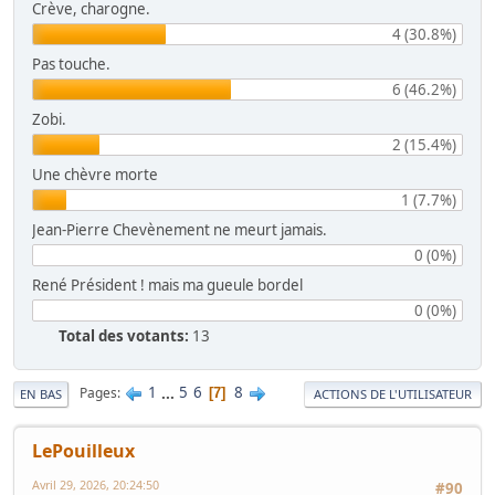
Crève, charogne.
4 (30.8%)
Pas touche.
6 (46.2%)
Zobi.
2 (15.4%)
Une chèvre morte
1 (7.7%)
Jean-Pierre Chevènement ne meurt jamais.
0 (0%)
René Président ! mais ma gueule bordel
0 (0%)
Total des votants:
13
1
...
5
6
8
Pages
7
EN BAS
ACTIONS DE L'UTILISATEUR
LePouilleux
Avril 29, 2026, 20:24:50
#90