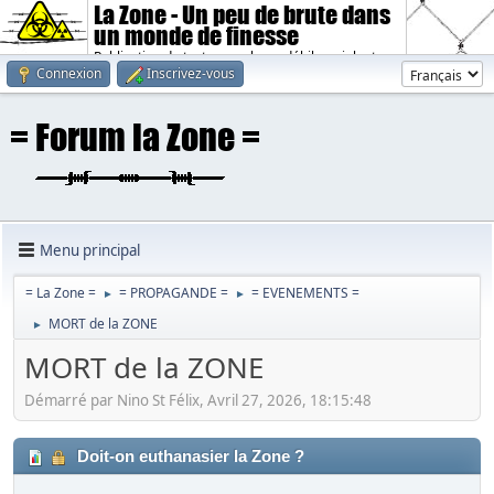
La Zone - Un peu de brute dans
un monde de finesse
Publication de textes sombres, débiles, violents.
Connexion
Inscrivez-vous
Menu principal
= La Zone =
= PROPAGANDE =
= EVENEMENTS =
►
►
MORT de la ZONE
►
MORT de la ZONE
Démarré par Nino St Félix, Avril 27, 2026, 18:15:48
Doit-on euthanasier la Zone ?