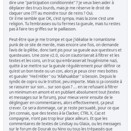
dire une "participation conditionnée" ? Je veux bien aider à
déplacer des trucs lourds, mais je me réserve le droit de
claquer une ITT au moindre tour de reins ? Oui.
Or il me semble que OK, c'est sympa, mais la zone c'est une
religion. Tu l'embrasses ou tu fermes ta gueule, mais tu restes
pas à faire tes griffes sur le paillasson.
Peut-être que je me trompe et que j'idéalise le romantisme
punk de ce site de merde, mais encore une fois, on demande
l'avis de la plèbe, donc tant pis pour sa gueule aux questeurs et
questeuses. Une zone v2.0, où on s'autoriserait à filtrer et les
textes et les cons, un truc qui embrasserait l'eugénisme nazi,
quitte à se mettre sur la gueule régulièrement pour définir ce
qu'est un bon texte ou un con, alors je peux cirer mes bottes
et gueuler "Heil Hitler" ou "Allahuakbar" si besoin. Depuis le
syndic de copro ou le trottoir, peu importe. Mais si ça consiste à
se rassurer sur son... sur son quoi ? ... en se refusant à filtrer
un minimum en amont et en publiant absolument tout (textes
et messages sur le forum), pour mieux venir ensuite de le
déglinguer en commentaires, alors effectivement, ça peut
crever. Ce sera dommage, car je reste persuadé, pour ce que
j'en connais, que des textes à la Clacker, CTRL X, Caz et
compagnie, n'ont pas trop leur place ailleurs. Et que les
commentaires de textes de Lindsay ou Glaüx, ou les messages
sur le forum de Dourak ou Nino ou tous les trépassés que