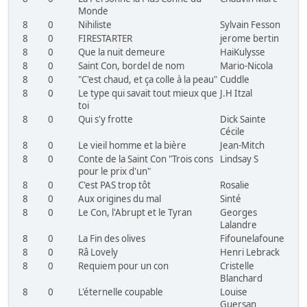
Monde
8
0
Nihiliste
Sylvain Fesson
8
0
FIRESTARTER
jerome bertin
8
0
Que la nuit demeure
HaiKulysse
8
0
Saint Con, bordel de nom
Mario-Nicola
8
0
"C'est chaud, et ça colle à la peau"
Cuddle
8
0
Le type qui savait tout mieux que
J.H Itzal
toi
8
0
Qui s'y frotte
Dick Sainte
Cécile
8
0
Le vieil homme et la bière
Jean-Mitch
8
0
Conte de la Saint Con "Trois cons
Lindsay S
pour le prix d'un"
8
0
C'est PAS trop tôt
Rosalie
8
0
Aux origines du mal
Sinté
8
0
Le Con, l'Abrupt et le Tyran
Georges
Lalandre
8
0
La Fin des olives
Fifounelafoune
8
0
Râ Lovely
Henri Lebrack
8
0
Requiem pour un con
Cristelle
Blanchard
8
0
L'éternelle coupable
Louise
Guersan