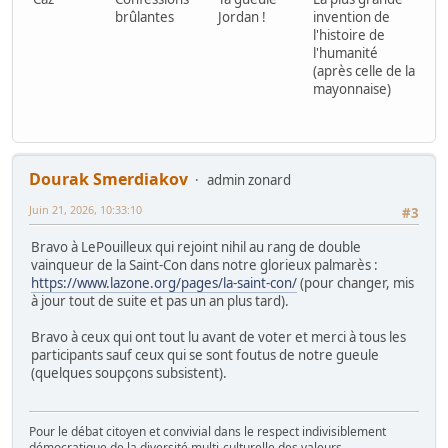
brûlantes
Jordan !
invention de
l'histoire de
l'humanité
(après celle de la
mayonnaise)
Dourak Smerdiakov
admin zonard
Juin 21, 2026, 10:33:10
#3
Bravo à LePouilleux qui rejoint nihil au rang de double
vainqueur de la Saint-Con dans notre glorieux palmarès :
https://www.lazone.org/pages/la-saint-con/
(pour changer, mis
à jour tout de suite et pas un an plus tard).
Bravo à ceux qui ont tout lu avant de voter et merci à tous les
participants sauf ceux qui se sont foutus de notre gueule
(quelques soupçons subsistent).
Pour le débat citoyen et convivial dans le respect indivisiblement
démocratique de la diversité multi-culturelle des valeurs