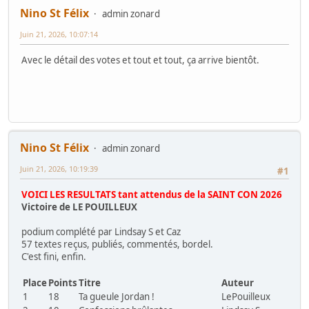
Nino St Félix
admin zonard
Juin 21, 2026, 10:07:14
Avec le détail des votes et tout et tout, ça arrive bientôt.
Nino St Félix
admin zonard
Juin 21, 2026, 10:19:39
#1
VOICI LES RESULTATS tant attendus de la SAINT CON 2026
Victoire de LE POUILLEUX
podium complété par Lindsay S et Caz
57 textes reçus, publiés, commentés, bordel.
C'est fini, enfin.
Place
Points
Titre
Auteur
1
18
Ta gueule Jordan !
LePouilleux