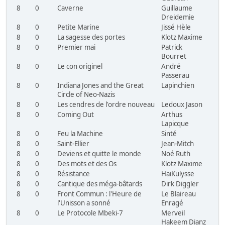
8
0
Caverne
Guillaume
Dreidemie
8
0
Petite Marine
Jissé Hèle
8
0
La sagesse des portes
Klotz Maxime
8
0
Premier mai
Patrick
Bourret
8
0
Le con originel
André
Passerau
8
0
Indiana Jones and the Great
Lapinchien
Circle of Neo-Nazis
8
0
Les cendres de l'ordre nouveau
Ledoux Jason
8
0
Coming Out
Arthus
Lapicque
8
0
Feu la Machine
Sinté
8
0
Saint-Ellier
Jean-Mitch
8
0
Deviens et quitte le monde
Noé Ruth
8
0
Des mots et des Os
Klotz Maxime
8
0
Résistance
HaiKulysse
8
0
Cantique des méga-bâtards
Dirk Diggler
8
0
Front Commun : l'Heure de
Le Blaireau
l'Unisson a sonné
Enragé
8
0
Le Protocole Mbeki-7
Merveil
Hakeem Dianz