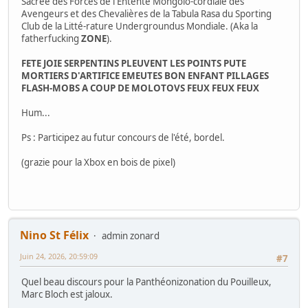
Sacrée des Forces de l'Entente Mongolo-cordiale des
Avengeurs et des Chevalières de la Tabula Rasa du Sporting
Club de la Litté-rature Undergroundus Mondiale. (Aka la
fatherfucking
ZONE
).
FETE JOIE SERPENTINS PLEUVENT LES POINTS PUTE
MORTIERS D'ARTIFICE EMEUTES BON ENFANT PILLAGES
FLASH-MOBS A COUP DE MOLOTOVS FEUX FEUX FEUX
Hum...
Ps : Participez au futur concours de l'été, bordel.
(grazie pour la Xbox en bois de pixel)
Nino St Félix
admin zonard
Juin 24, 2026, 20:59:09
#7
Quel beau discours pour la Panthéonizonation du Pouilleux,
Marc Bloch est jaloux.