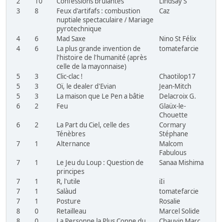
2
10
Confessions brûlantes
Lindsay S
3
8
Feux d'artifafs : combustion
Caz
nuptiale spectaculaire / Mariage
pyrotechnique
4
6
Mad Saxe
Nino St Félix
4
6
La plus grande invention de
tomatefarcie
l'histoire de l'humanité (après
celle de la mayonnaise)
5
3
Clic-clac !
Chaotilop17
5
3
Oï, le dealer d'Evian
Jean-Mitch
5
3
La maison que Le Pen a bâtie
Delacroix G.
6
2
Feu
Glaüx-le-
Chouette
6
2
La Part du Ciel, celle des
Cormary
Ténèbres
Stéphane
7
1
Alternance
Malcom
Fabulous
7
1
Le Jeu du Loup : Question de
Sanaa Mishima
principes
7
1
R, l'utile
iIi
7
1
Salàud
tomatefarcie
7
1
Posture
Rosalie
8
0
Retailleau
Marcel Solide
8
0
La Personne la Plus Conne du
Chauvin Marc