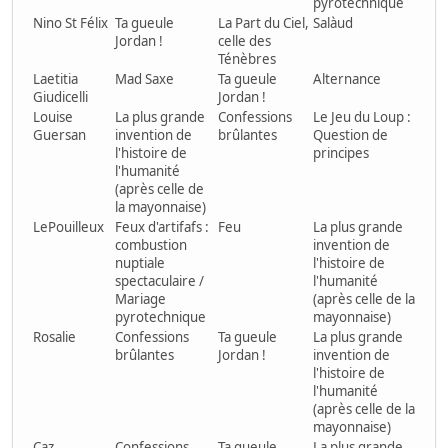
pyrotechnique
Nino St Félix
Ta gueule
La Part du Ciel,
Salàud
Jordan !
celle des
Ténèbres
Laetitia
Mad Saxe
Ta gueule
Alternance
Giudicelli
Jordan !
Louise
La plus grande
Confessions
Le Jeu du Loup :
Guersan
invention de
brûlantes
Question de
l'histoire de
principes
l'humanité
(après celle de
la mayonnaise)
LePouilleux
Feux d'artifafs :
Feu
La plus grande
combustion
invention de
nuptiale
l'histoire de
spectaculaire /
l'humanité
Mariage
(après celle de la
pyrotechnique
mayonnaise)
Rosalie
Confessions
Ta gueule
La plus grande
brûlantes
Jordan !
invention de
l'histoire de
l'humanité
(après celle de la
mayonnaise)
Caz
Confessions
Ta gueule
La plus grande