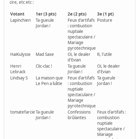
cire, etc etc :
Votant
1er (3 pts)
2e (2 pts)
3e (1 pt)
Lapinchien
Ta gueule
Feux d'artifafs
Posture
Jordan !
: combustion
nuptiale
spectaculaire /
Mariage
pyrotechnique
HaiKulysse
Mad Saxe
Oï, le dealer
R, l'utile
d'Evian
Henri
Clic-clac !
Ta gueule
Oï, le dealer
Lebrack
Jordan !
d'Evian
Lindsay S
La maison que
Feux d'artifafs
Ta gueule
Le Pen a bâtie
: combustion
Jordan !
nuptiale
spectaculaire /
Mariage
pyrotechnique
tomatefarcie
Ta gueule
Confessions
Feux d'artifafs :
Jordan !
brûlantes
combustion
nuptiale
spectaculaire /
Mariage