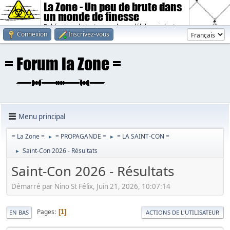
La Zone - Un peu de brute dans
un monde de finesse
Publication de textes sombres, débiles, violents.
Connexion
Inscrivez-vous
Menu principal
= La Zone =
= PROPAGANDE =
= LA SAINT-CON =
►
►
Saint-Con 2026 - Résultats
►
Saint-Con 2026 - Résultats
Démarré par Nino St Félix, Juin 21, 2026, 10:07:14
Pages
1
EN BAS
ACTIONS DE L'UTILISATEUR