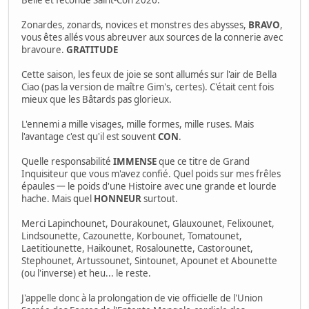
Belle et féconde Saint-Con 2026.
Zonardes, zonards, novices et monstres des abysses,
BRAVO
,
vous êtes allés vous abreuver aux sources de la connerie avec
bravoure.
GRATITUDE
Cette saison, les feux de joie se sont allumés sur l'air de Bella
Ciao (pas la version de maître Gim's, certes). C'était cent fois
mieux que les Bâtards pas glorieux.
L'ennemi a mille visages, mille formes, mille ruses. Mais
l'avantage c'est qu'il est souvent
CON
.
Quelle responsabilité
IMMENSE
que ce titre de Grand
Inquisiteur que vous m'avez confié. Quel poids sur mes frêles
épaules 一 le poids d'une Histoire avec une grande et lourde
hache. Mais quel
HONNEUR
surtout.
Merci Lapinchounet, Dourakounet, Glauxounet, Felixounet,
Lindsounette, Cazounette, Korbounet, Tomatounet,
Laetitiounette, Haikounet, Rosalounette, Castorounet,
Stephounet, Artussounet, Sintounet, Apounet et Abounette
(ou l'inverse) et heu... le reste.
J'appelle donc à la prolongation de vie officielle de l'Union