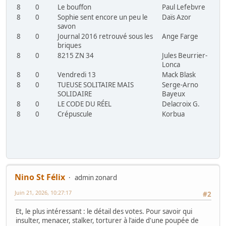
8
0
Le bouffon
Paul Lefebvre
8
0
Sophie sent encore un peu le
Daïs Azor
savon
8
0
Journal 2016 retrouvé sous les
Ange Farge
briques
8
0
8215 ZN 34
Jules Beurrier-
Lonca
8
0
Vendredi 13
Mack Blask
8
0
TUEUSE SOLITAIRE MAIS
Serge-Arno
SOLIDAIRE
Bayeux
8
0
LE CODE DU RÉEL
Delacroix G.
8
0
Crépuscule
Korbua
Nino St Félix
admin zonard
Juin 21, 2026, 10:27:17
#2
Et, le plus intéressant : le détail des votes. Pour savoir qui
insulter, menacer, stalker, torturer à l'aide d'une poupée de