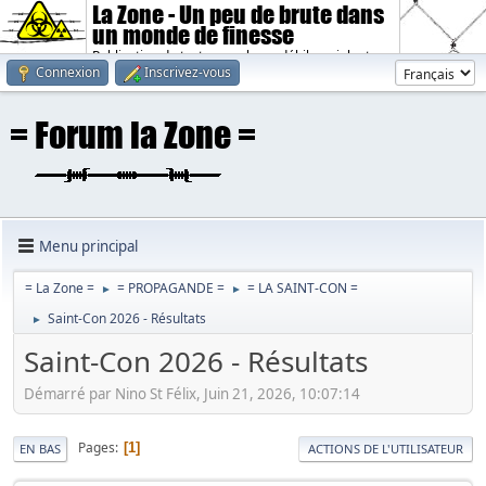
La Zone - Un peu de brute dans
un monde de finesse
Publication de textes sombres, débiles, violents.
Connexion
Inscrivez-vous
Menu principal
= La Zone =
= PROPAGANDE =
= LA SAINT-CON =
►
►
Saint-Con 2026 - Résultats
►
Saint-Con 2026 - Résultats
Démarré par Nino St Félix, Juin 21, 2026, 10:07:14
Pages
1
EN BAS
ACTIONS DE L'UTILISATEUR