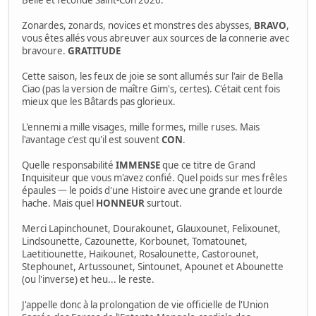
Belle et féconde Saint-Con 2026.
Zonardes, zonards, novices et monstres des abysses,
BRAVO
,
vous êtes allés vous abreuver aux sources de la connerie avec
bravoure.
GRATITUDE
Cette saison, les feux de joie se sont allumés sur l'air de Bella
Ciao (pas la version de maître Gim's, certes). C'était cent fois
mieux que les Bâtards pas glorieux.
L'ennemi a mille visages, mille formes, mille ruses. Mais
l'avantage c'est qu'il est souvent
CON
.
Quelle responsabilité
IMMENSE
que ce titre de Grand
Inquisiteur que vous m'avez confié. Quel poids sur mes frêles
épaules 一 le poids d'une Histoire avec une grande et lourde
hache. Mais quel
HONNEUR
surtout.
Merci Lapinchounet, Dourakounet, Glauxounet, Felixounet,
Lindsounette, Cazounette, Korbounet, Tomatounet,
Laetitiounette, Haikounet, Rosalounette, Castorounet,
Stephounet, Artussounet, Sintounet, Apounet et Abounette
(ou l'inverse) et heu... le reste.
J'appelle donc à la prolongation de vie officielle de l'Union