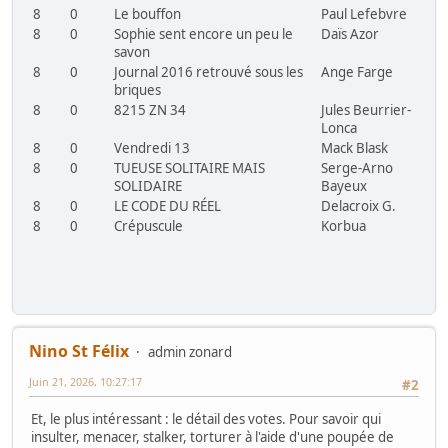
8
0
Le bouffon
Paul Lefebvre
8
0
Sophie sent encore un peu le
Daïs Azor
savon
8
0
Journal 2016 retrouvé sous les
Ange Farge
briques
8
0
8215 ZN 34
Jules Beurrier-
Lonca
8
0
Vendredi 13
Mack Blask
8
0
TUEUSE SOLITAIRE MAIS
Serge-Arno
SOLIDAIRE
Bayeux
8
0
LE CODE DU RÉEL
Delacroix G.
8
0
Crépuscule
Korbua
Nino St Félix
admin zonard
Juin 21, 2026, 10:27:17
#2
Et, le plus intéressant : le détail des votes. Pour savoir qui
insulter, menacer, stalker, torturer à l'aide d'une poupée de