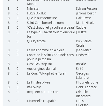
Monde
8
0
Nihiliste
Sylvain Fesson
8
0
FIRESTARTER
jerome bertin
8
0
Que la nuit demeure
HaiKulysse
8
0
Saint Con, bordel de nom
Mario-Nicola
8
0
"C'est chaud, et ça colle à la peau"
Cuddle
8
0
Le type qui savait tout mieux que
J.H Itzal
toi
8
0
Qui s'y frotte
Dick Sainte
Cécile
8
0
Le vieil homme et la bière
Jean-Mitch
8
0
Conte de la Saint Con "Trois cons
Lindsay S
pour le prix d'un"
8
0
C'est PAS trop tôt
Rosalie
8
0
Aux origines du mal
Sinté
8
0
Le Con, l'Abrupt et le Tyran
Georges
Lalandre
8
0
La Fin des olives
Fifounelafoune
8
0
Râ Lovely
Henri Lebrack
8
0
Requiem pour un con
Cristelle
Blanchard
8
0
L'éternelle coupable
Louise
Guersan