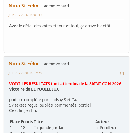
Nino St Félix
admin zonard
Juin 21, 2026, 10:07:14
Avec le détail des votes et tout et tout, ça arrive bientôt.
Nino St Félix
admin zonard
Juin 21, 2026, 10:19:39
#1
VOICI LES RESULTATS tant attendus de la SAINT CON 2026
Victoire de LE POUILLEUX
podium complété par Lindsay S et Caz
57 textes reçus, publiés, commentés, bordel.
C'est fini, enfin.
Place
Points
Titre
Auteur
1
18
Ta gueule Jordan !
LePouilleux