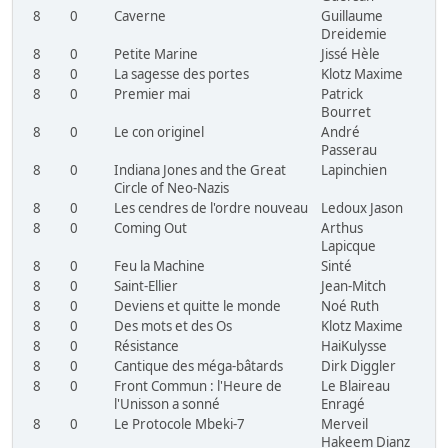
8
0
Caverne
Guillaume
Dreidemie
8
0
Petite Marine
Jissé Hèle
8
0
La sagesse des portes
Klotz Maxime
8
0
Premier mai
Patrick
Bourret
8
0
Le con originel
André
Passerau
8
0
Indiana Jones and the Great
Lapinchien
Circle of Neo-Nazis
8
0
Les cendres de l'ordre nouveau
Ledoux Jason
8
0
Coming Out
Arthus
Lapicque
8
0
Feu la Machine
Sinté
8
0
Saint-Ellier
Jean-Mitch
8
0
Deviens et quitte le monde
Noé Ruth
8
0
Des mots et des Os
Klotz Maxime
8
0
Résistance
HaiKulysse
8
0
Cantique des méga-bâtards
Dirk Diggler
8
0
Front Commun : l'Heure de
Le Blaireau
l'Unisson a sonné
Enragé
8
0
Le Protocole Mbeki-7
Merveil
Hakeem Dianz