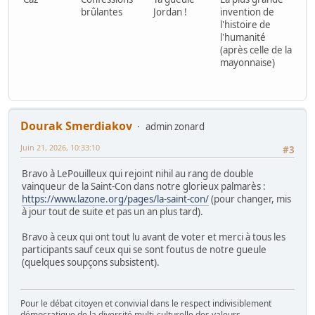
brûlantes
Jordan !
invention de
l'histoire de
l'humanité
(après celle de la
mayonnaise)
Dourak Smerdiakov
admin zonard
Juin 21, 2026, 10:33:10
#3
Bravo à LePouilleux qui rejoint nihil au rang de double
vainqueur de la Saint-Con dans notre glorieux palmarès :
https://www.lazone.org/pages/la-saint-con/
(pour changer, mis
à jour tout de suite et pas un an plus tard).
Bravo à ceux qui ont tout lu avant de voter et merci à tous les
participants sauf ceux qui se sont foutus de notre gueule
(quelques soupçons subsistent).
Pour le débat citoyen et convivial dans le respect indivisiblement
démocratique de la diversité multi-culturelle des valeurs