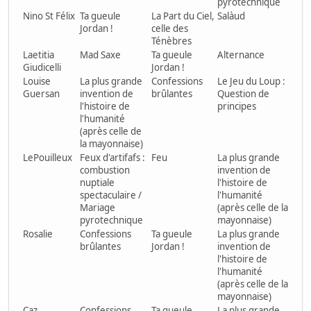
pyrotechnique
Nino St Félix
Ta gueule
La Part du Ciel,
Salàud
Jordan !
celle des
Ténèbres
Laetitia
Mad Saxe
Ta gueule
Alternance
Giudicelli
Jordan !
Louise
La plus grande
Confessions
Le Jeu du Loup :
Guersan
invention de
brûlantes
Question de
l'histoire de
principes
l'humanité
(après celle de
la mayonnaise)
LePouilleux
Feux d'artifafs :
Feu
La plus grande
combustion
invention de
nuptiale
l'histoire de
spectaculaire /
l'humanité
Mariage
(après celle de la
pyrotechnique
mayonnaise)
Rosalie
Confessions
Ta gueule
La plus grande
brûlantes
Jordan !
invention de
l'histoire de
l'humanité
(après celle de la
mayonnaise)
Caz
Confessions
Ta gueule
La plus grande