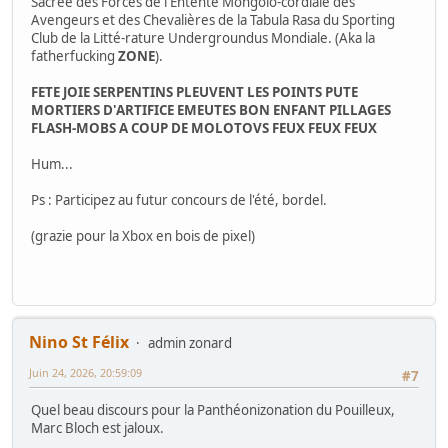
Sacrée des Forces de l'Entente Mongolo-cordiale des
Avengeurs et des Chevalières de la Tabula Rasa du Sporting
Club de la Litté-rature Undergroundus Mondiale. (Aka la
fatherfucking
ZONE
).
FETE JOIE SERPENTINS PLEUVENT LES POINTS PUTE
MORTIERS D'ARTIFICE EMEUTES BON ENFANT PILLAGES
FLASH-MOBS A COUP DE MOLOTOVS FEUX FEUX FEUX
Hum...
Ps : Participez au futur concours de l'été, bordel.
(grazie pour la Xbox en bois de pixel)
Nino St Félix
admin zonard
Juin 24, 2026, 20:59:09
#7
Quel beau discours pour la Panthéonizonation du Pouilleux,
Marc Bloch est jaloux.