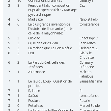
2
10
Confessions brûlantes
Lindsay S
3
8
Feux d'artifafs : combustion
Caz
nuptiale spectaculaire / Mariage
pyrotechnique
4
6
Mad Saxe
Nino St Félix
4
6
La plus grande invention de
tomatefarcie
l'histoire de l'humanité (après
celle de la mayonnaise)
5
3
Clic-clac !
Chaotilop17
5
3
Oï, le dealer d'Evian
Jean-Mitch
5
3
La maison que Le Pen a bâtie
Delacroix G.
6
2
Feu
Glaüx-le-
Chouette
6
2
La Part du Ciel, celle des
Cormary
Ténèbres
Stéphane
7
1
Alternance
Malcom
Fabulous
7
1
Le Jeu du Loup : Question de
Sanaa Mishima
principes
7
1
R, l'utile
iIi
7
1
Salàud
tomatefarcie
7
1
Posture
Rosalie
8
0
Retailleau
Marcel Solide
8
0
La Personne la Plus Conne du
Chauvin Marc