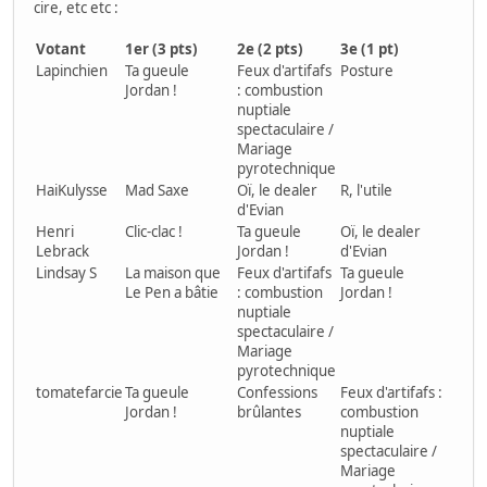
cire, etc etc :
Votant
1er (3 pts)
2e (2 pts)
3e (1 pt)
Lapinchien
Ta gueule
Feux d'artifafs
Posture
Jordan !
: combustion
nuptiale
spectaculaire /
Mariage
pyrotechnique
HaiKulysse
Mad Saxe
Oï, le dealer
R, l'utile
d'Evian
Henri
Clic-clac !
Ta gueule
Oï, le dealer
Lebrack
Jordan !
d'Evian
Lindsay S
La maison que
Feux d'artifafs
Ta gueule
Le Pen a bâtie
: combustion
Jordan !
nuptiale
spectaculaire /
Mariage
pyrotechnique
tomatefarcie
Ta gueule
Confessions
Feux d'artifafs :
Jordan !
brûlantes
combustion
nuptiale
spectaculaire /
Mariage