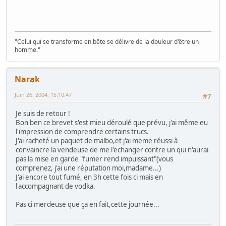
"Celui qui se transforme en bête se délivre de la douleur d'être un
homme."
Narak
Juin 26, 2004, 15:10:47
#7
Je suis de retour !
Bon ben ce brevet s'est mieu déroulé que prévu, j'ai même eu
l'impression de comprendre certains trucs.
J'ai racheté un paquet de malbo,et j'ai meme réussi à
convaincre la vendeuse de me l'echanger contre un qui n'aurai
pas la mise en garde "fumer rend impuissant"(vous
comprenez, j'ai une réputation moi,madame...)
J'ai encore tout fumé, en 3h cette fois ci mais en
l'accompagnant de vodka.
Pas ci merdeuse que ça en fait,cette journée...