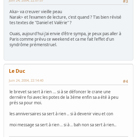
Juin 24, 2004, 22:07:07
#3
Aka> va creuver vieille peau
Narak> et l'examen de lecture, c'est quand ? T'as bien révisé
tes textes de "Daniel et Valérie" ?
Ouais, aujourd'hui j'ai envie d'être sympa, je peux pas aller à
Paris comme prévu ce weekend et ca me fait l'effet d'un
syndrôme prémenstruel.
Le Duc
Juin 24, 2004, 22:14:40
#4
le brevet sa sert à rien ... si à se défoncer le crane une
derniére foi avec les potes de la 3éme enfin sa a été à peu
prés sa pour moi.
les anniversaires sa sert à rien .. si à devenir vieu et con
moi message sa sert à rien .. si à .. bah non sa sert à rien..