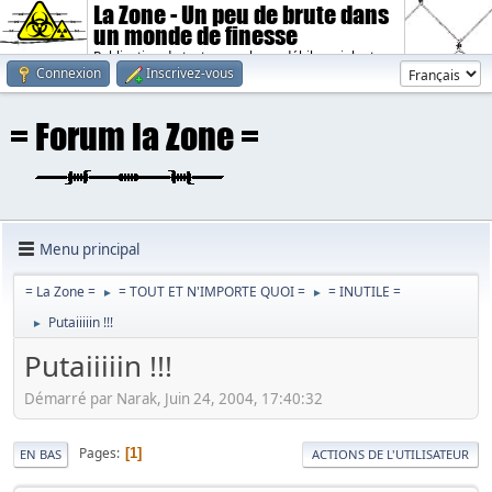
La Zone - Un peu de brute dans
un monde de finesse
Publication de textes sombres, débiles, violents.
Connexion
Inscrivez-vous
Menu principal
= La Zone =
= TOUT ET N'IMPORTE QUOI =
= INUTILE =
►
►
Putaiiiiin !!!
►
Putaiiiiin !!!
Démarré par Narak, Juin 24, 2004, 17:40:32
Pages
1
EN BAS
ACTIONS DE L'UTILISATEUR